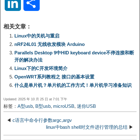
L
分
p
l
c
s
n
n
i
享
相关文章：
y
e
e
t
t
a
n
Linux中的关机与重启
nRF24L01 无线收发模块 Arduino
L
g
b
o
e
W
k
Parallels Desktop 9中HID keyboard device不停连接和断
开的解决办法
i
r
o
d
r
e
e
Linux下的C开发环境简介
OpenWRT系列教程之 接口的基本设置
n
a
o
o
e
i
d
什么是单片机？单片机的工作方式！单片机学习准备知识
k
m
k
n
s
b
Updated: 2025 年 10 月 25 日 at 7:01 下午
I
标签：
A型usb
,
B型usb
,
microUSB
,
迷你USB
t
o
n
◀
c语言中命令行参数argc,argv
linux中bash shell对文件进行管理的总结
▶