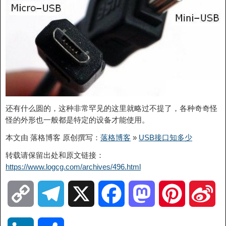
还有什么圆的，这种非常罕见的这里就略过不提了，各种奇奇怪
怪的外形也一般都是特定的设备才能使用。
本文由 落格博客 原创撰写：
落格博客
»
USB接口知多少
转载请保留出处和原文链接：
https://www.logcg.com/archives/496.html
C
T
X
F
M
P
S
o
e
a
a
i
i