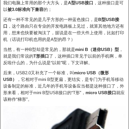
我们电脑上常用的那个大方头，是
A型USB接口
，这种接口是可
以
被3.0标准向下兼容
的；
还有一种不常见的是几乎方形的一种蓝色接口，是
B型USB接
口
，这个路由只在专业的开发电路板上见过，就算其他地方还有
用，想来也快要被淘汰了，据说是在一些大件上使用，比如打印
机（话说打印机也用的是A型的昂？）
当然，有一种B型却是常见的，那就是
mini B（迷你USB）型
，
就是我们常说的
T形插口
了，这种插口常见于以前的手机啊，单
反啦什么的，为什么说是“以前”呢，下文详解。
后来，USB2.0又补充了一个标准，叫
micro USB（微形
USB）
，它相对于mini B型更扁，更结实，是专门为手机等移动
设备制定的标准，近几年的手机等设备应当都是这种接口了，外
形来看，相对于mini B型USB接口的“T形”，
micro USB接口
就应
该称作“梯形”。