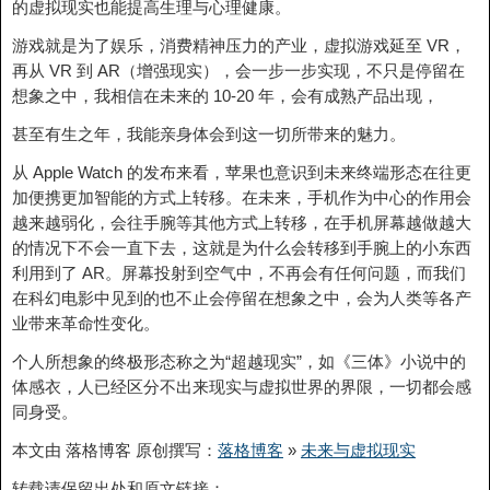
的虚拟现实也能提高生理与心理健康。
游戏就是为了娱乐，消费精神压力的产业，虚拟游戏延至 VR，
再从 VR 到 AR（增强现实），会一步一步实现，不只是停留在
想象之中，我相信在未来的 10-20 年，会有成熟产品出现，
甚至有生之年，我能亲身体会到这一切所带来的魅力。
从 Apple Watch 的发布来看，苹果也意识到未来终端形态在往更
加便携更加智能的方式上转移。在未来，手机作为中心的作用会
越来越弱化，会往手腕等其他方式上转移，在手机屏幕越做越大
的情况下不会一直下去，这就是为什么会转移到手腕上的小东西
利用到了 AR。屏幕投射到空气中，不再会有任何问题，而我们
在科幻电影中见到的也不止会停留在想象之中，会为人类等各产
业带来革命性变化。
个人所想象的终极形态称之为“超越现实”，如《三体》小说中的
体感衣，人已经区分不出来现实与虚拟世界的界限，一切都会感
同身受。
本文由 落格博客 原创撰写：
落格博客
»
未来与虚拟现实
转载请保留出处和原文链接：