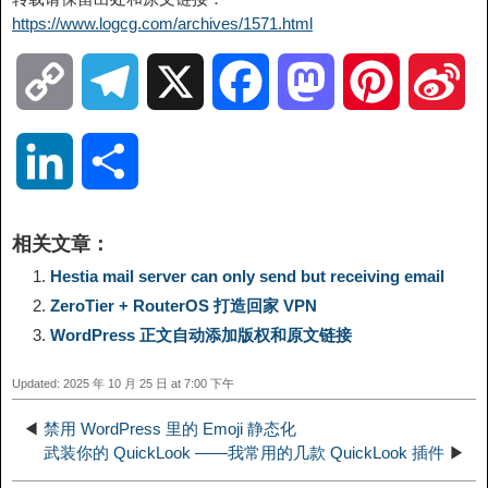
https://www.logcg.com/archives/1571.html
C
T
X
F
M
P
S
o
e
a
a
i
i
L
分
p
l
c
s
n
n
i
享
相关文章：
y
e
e
t
t
a
n
Hestia mail server can only send but receiving email
ZeroTier + RouterOS 打造回家 VPN
L
g
b
o
e
W
k
WordPress 正文自动添加版权和原文链接
i
r
o
d
r
e
Updated: 2025 年 10 月 25 日 at 7:00 下午
e
n
a
o
o
e
i
◀
禁用 WordPress 里的 Emoji 静态化
d
武装你的 QuickLook ——我常用的几款 QuickLook 插件
▶
k
m
k
n
s
b