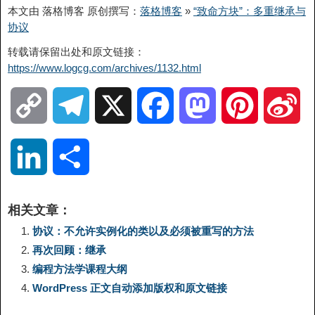
本文由 落格博客 原创撰写：
落格博客
»
“致命方块”：多重继承与
协议
转载请保留出处和原文链接：
https://www.logcg.com/archives/1132.html
C
T
X
F
M
P
S
o
e
a
a
i
i
L
分
p
l
c
s
n
n
i
享
相关文章：
y
e
e
t
t
a
n
协议：不允许实例化的类以及必须被重写的方法
再次回顾：继承
L
g
b
o
e
W
k
编程方法学课程大纲
WordPress 正文自动添加版权和原文链接
i
r
o
d
r
e
e