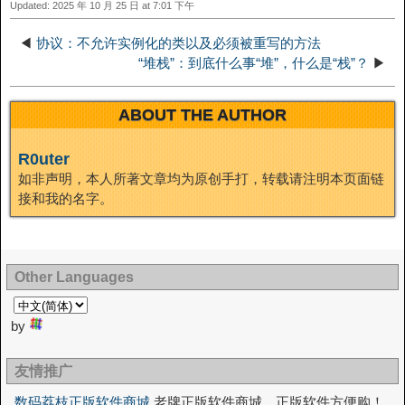
Updated: 2025 年 10 月 25 日 at 7:01 下午
n
a
o
o
e
i
d
◀
协议：不允许实例化的类以及必须被重写的方法
k
m
k
n
s
b
“堆栈”：到底什么事“堆”，什么是“栈”？
▶
I
t
o
ABOUT THE AUTHOR
n
R0uter
如非声明，本人所著文章均为原创手打，转载请注明本页面链
接和我的名字。
Other Languages
by
友情推广
数码荔枝正版软件商城
老牌正版软件商城，正版软件方便购！