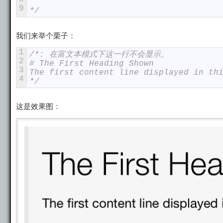
9
*/
我们来举个栗子：
1
/*: 在富文本模式下这一行不会显示。
2
# The First Heading Shown
3
The first content line displayed in th
4
*/
这是效果图：