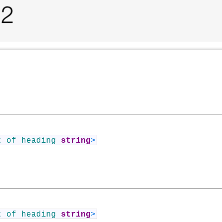
nt
of
heading
string
>
nt
of
heading
string
>