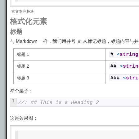
富文本注释块
格式化元素
标题
与 Markdown 一样，我们用井号 ＃ 来标记标题，标题内
标题 1
#
<
string
标题 2
##
<
strin
标题 3
###
<
stri
举个栗子：
1
//: ## This is a Heading 2
这是效果图：