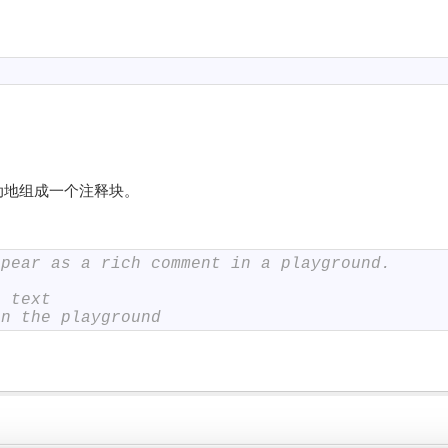
动地组成一个注释块。
ppear as a rich comment in a playground.
r text
in the playground