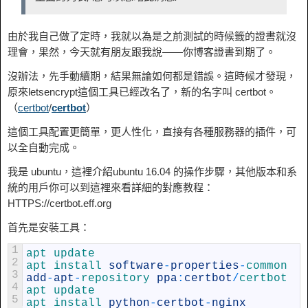
由於我自己做了定時，我就以為是之前測試的時候籤的證書就沒
理會，果然，今天就有朋友跟我說——你博客證書到期了。
沒辦法，先手動續期，結果無論如何都是錯誤。這時候才發現，
原來letsencrypt這個工具已經改名了，新的名字叫 certbot。
（
certbot
/
certbot
）
這個工具配置更簡單，更人性化，直接有各種服務器的插件，可
以全自動完成。
我是 ubuntu，這裡介紹ubuntu 16.04 的操作步驟，其他版本和系
統的用戶你可以到這裡來看詳細的對應教程：
HTTPS://certbot.eff.org
首先是安裝工具：
1
apt 
update
2
apt 
install 
software
-
properties
-
common
3
add
-
apt
-
repository 
ppa
:
certbot
/
certbot
4
apt 
update
5
apt 
install 
python
-
certbot
-
nginx