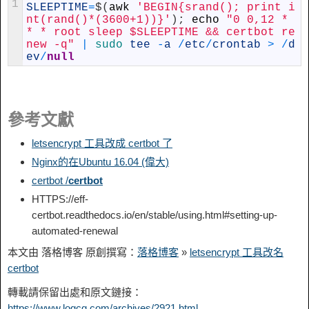
1
SLEEPTIME
=
$
(
awk
'BEGIN{srand(); print i
nt(rand()*(3600+1))}'
)
;
echo
"0 0,12 * 
* * root sleep $SLEEPTIME && certbot re
new -q"
|
sudo 
tee
-
a
/
etc
/
crontab
>
/
d
ev
/
null
參考文獻
letsencrypt 工具改成 certbot 了
Nginx的在Ubuntu 16.04 (偉大)
certbot /
certbot
HTTPS://eff-
certbot.readthedocs.io/en/stable/using.html#setting-up-
automated-renewal
本文由 落格博客 原創撰寫：
落格博客
»
letsencrypt 工具改名
certbot
轉載請保留出處和原文鏈接：
https://www.logcg.com/archives/2921.html