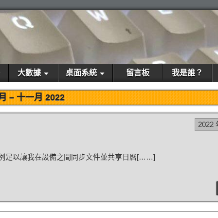
大數據
桌面系統
留言板
我是誰？
月 –
十一月 2022
2022 
便宜的 $5 實例足以讓我在設備之間同步文件並共享日曆[……]