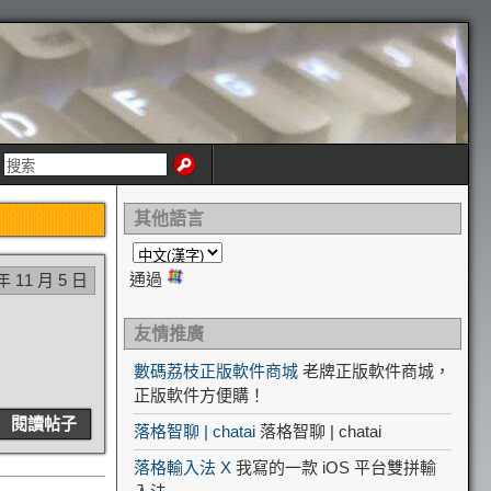
其他語言
通過
年 11 月 5 日
友情推廣
數碼荔枝正版軟件商城
老牌正版軟件商城，
正版軟件方便購！
閱讀帖子
落格智聊 | chatai
落格智聊 | chatai
落格輸入法 X
我寫的一款 iOS 平台雙拼輸