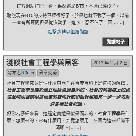
官方網站打開一看，果然還是
BT5
，不過已經r3了。
聽說現在BT5的支持已經很好了，於是也就下載了一個，以前
一直有所耳聞但是從沒動手，這次，忍不住了。因[……]
點擊跳轉以繼續閱讀
閱讀帖子
淺談社會工程學與黑客
2013 年 2 月 2 日
發布者
R0uter
分享交流
社會工程學究竟是個什麼東西？在百度百科上是這樣的解釋：
社會工程學是關於建立理論通過自然的、社會的和製度上的途
徑並特別強調根據現實的雙向計劃和設計經驗來一步一步地解
決各種社會問題。
但你若仔細來看，這種定義還是似是而非的，
社會工程學
是什
麼，怎麼來的，它有什麼用，究竟怎麼用，在國內這些都尚不
清晰。[……]