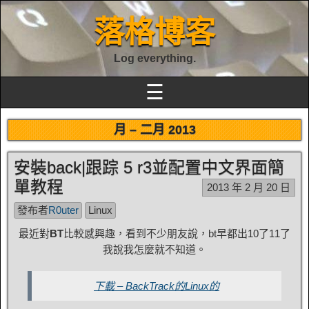
落格博客
Log everything.
☰
月 –
二月 2013
安裝back|跟踪 5 r3並配置中文界面簡
單教程
2013 年 2 月 20 日
發布者
R0uter
Linux
最近對
BT
比較感興趣，看到不少朋友說，bt早都出10了11了
我說我怎麼就不知道。
下載 – BackTrack的Linux的