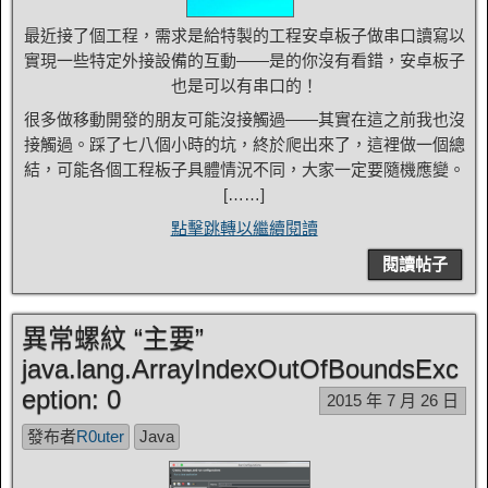
最近接了個工程，需求是給特製的工程安卓板子做串口讀寫以
實現一些特定外接設備的互動——是的你沒有看錯，安卓板子
也是可以有串口的！
很多做移動開發的朋友可能沒接觸過——其實在這之前我也沒
接觸過。踩了七八個小時的坑，終於爬出來了，這裡做一個總
結，可能各個工程板子具體情況不同，大家一定要隨機應變。
[……]
點擊跳轉以繼續閱讀
閱讀帖子
異常螺紋 “主要”
java.lang.ArrayIndexOutOfBoundsExc
eption: 0
2015 年 7 月 26 日
發布者
R0uter
Java