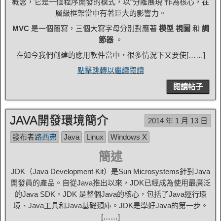
概念，它是一個程序開發的模式，以“分離展現”作為核心，在
層級框架當中有著巨大的影響力。
MVC
是一個簡寫，三個大寫字母分別對應著
模型
視圖
和
調
節器
。
在如今我們創建的應用軟件當中，很多情況下又要使[……]
點擊跳轉以繼續閱讀
閱讀帖子
JAVA開發環境簡介
2014 年 1 月 13 日
發布者
路西弗
Java
Linux
Windows X
簡述
JDK（Java Development Kit）是Sun Microsystems針對Java
開發員的產品。自從Java推出以來，JDK已經成為使用最廣泛
的Ja​​va SDK。JDK 是整個Java的核心，包括了Java運行環
境、Java工具和Java基礎類庫。JDK是學好Java的第一步。
[……]