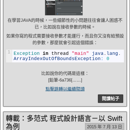
在學習JAVA的時候，一些細節性的小問題往往會讓人困惑不
已，比如說在接收參數的時候。
如果你寫的程式需要接收參數才能運行，而且你又沒有給預設
的參數，那麼就會引起這個錯誤：
1
Exception 
in
thread
"main"
java
.
lang
.
ArrayIndexOutOfBoundsException
:
0
比如說你的代碼是這樣：
[
鉛筆-6a736
[……]
點擊跳轉以繼續閱讀
閱讀帖子
轉載：多范式 程式設計語言－以 Swift
為例
2015 年 7 月 13 日