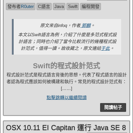
發布者
R0uter
C語言
Java
Swift
編程開發
原文來自infoq，作者
郭麟
。
本文以Swift語言為例，介紹了什麼是多范式程式設
計語言；同時也介紹了當今比較流行的幾種程式設
計范式，值得一讀。故收藏之，原文連結
于此
。
Swift的程式設計范式
程式設計范式是程式語言背後的思想。代表了程式語言的設計
者認為程式應該如何被構建和執行。常見的程式設計范式有：
[……]
點擊跳轉以繼續閱讀
閱讀帖子
OSX 10.11 EI Capitan 運行 Java SE 8