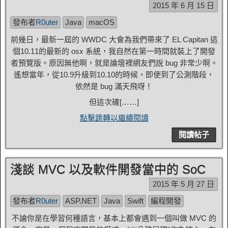
2015 年 6 月 15 日
發布者
R0uter
Java
macOS
前幾日，最新一屆的 WWDC 大會為我們帶來了 EL Capitan 這
個10.11的最新的 osx 系統，我自然在第一時間就裝上了開發
者預覽版。原因無他啊，就是論壇裡網友們說 bug 非常少啊。
遙想當年，從10.9升級到10.10的時候，即使到了公測階段，
依然是 bug 滿天飛呀！
但這次確[……]
點擊跳轉以繼續閱讀
閱讀帖子
淺談 MVC 以及軟件開發當中的 SoC
2015 年 5 月 27 日
發布者
R0uter
ASP.NET
Java
Swift
編程開發
不論你是在學習何種語言，基本上都會遇到一個叫做 MVC 的