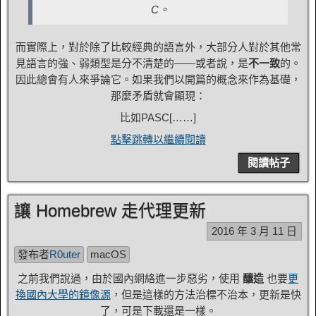
C。
而實際上，對於除了比較經典的語言外，大部分人對於其他常
見語言的強、弱類型是分不清楚的——或者說，是
不一致
的。
因此總會有人來爭論它。如果我們以開篇的概念來作為基礎，
那麼矛盾就會顯現：
比如PASC[……]
點擊跳轉以繼續閱讀
閱讀帖子
讓 Homebrew 走代理更新
2016 年 3 月 11 日
發布者
R0uter
macOS
之前我們說過，由於國內網絡進一步惡劣，使用
釀造
也要
更
換國內大學的鏡像源
，但是這樣的方法治標不治本，更新是快
了，可是下載還是一樣。