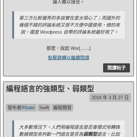
讓人難以接受。
第三方比較優秀的多說實在是太噁心了；而國外的
幾個不錯的評論系統又很不方便中國使用，總的來
說，還是 Wordpress 自帶的評論系統最好用了。
那麼，說起 Wor[……]
點擊跳轉以繼續閱讀
閱讀帖子
編程語言的強類型、弱類型
2016 年 3 月 27 日
發布者
R0uter
Swift
編程開發
大多數情況下，人們用編程語言是否會隱式地轉換
數據類型來判斷一門語言是否為
弱類型
語言，比如