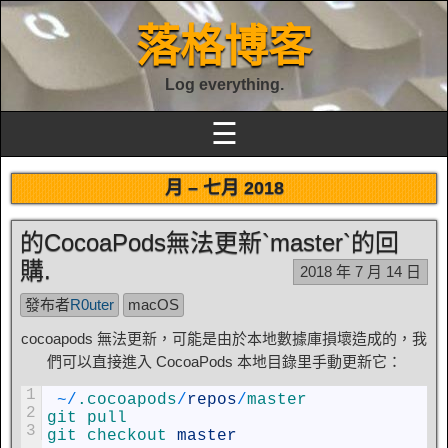
落格博客
Log everything.
☰
月 –
七月 2018
的CocoaPods無法更新`master`的回
購.
2018 年 7 月 14 日
發布者
R0uter
macOS
cocoapods 無法更新，可能是由於本地數據庫損壞造成的，我
們可以直接進入 CocoaPods 本地目錄里手動更新它：
1
~
/
.cocoapods
/
repos
/
master
2
git 
pull
3
git 
checkout 
master