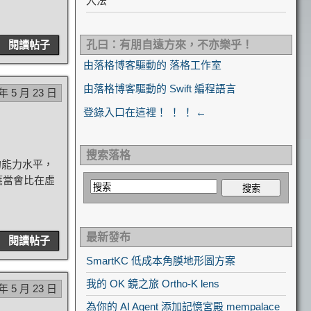
入法
閱讀帖子
孔曰：有朋自遠方來，不亦樂乎！
由落格博客驅動的 落格工作室
由落格博客驅動的 Swift 編程語言
 年 5 月 23 日
登錄入口在這裡！ ！ ！ ←
搜索落格
的能力水平，
應當會比在虛
最新發布
閱讀帖子
SmartKC 低成本角膜地形圖方案
我的 OK 鏡之旅 Ortho-K lens
 年 5 月 23 日
為你的 AI Agent 添加記憶宮殿 mempalace