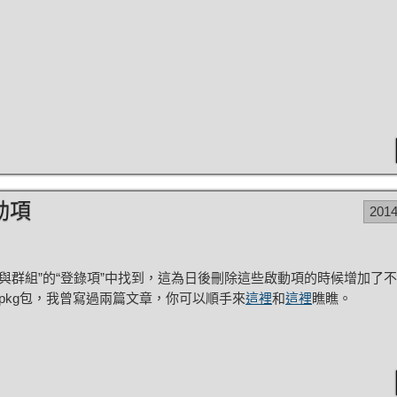
動項
201
戶與群組”的“登錄項”中找到，這為日後刪除這些啟動項的時候增加了
的pkg包，我曾寫過兩篇文章，你可以順手來
這裡
和
這裡
瞧瞧。