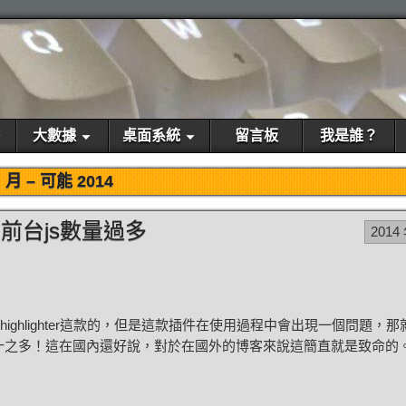
大數據
桌面系統
留言板
我是誰？
月 –
可能 2014
導致前台js數量過多
2014
x highlighter這款的，但是這款插件在使用過程中會出現一個問題，
三十之多！這在國內還好說，對於在國外的博客來說這簡直就是致命的