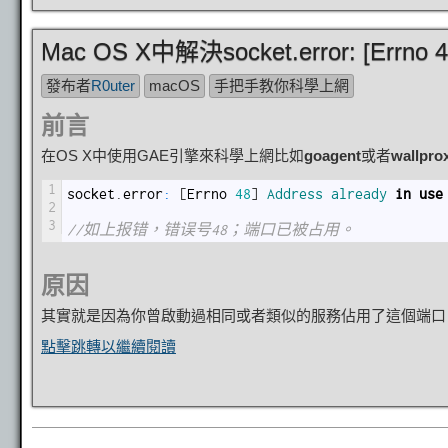
Mac OS X中解決socket.error: [Errno 
發布者
R0uter
macOS
手把手教你科學上網
前言
在OS X中使用GAE引擎來科學上網比如
goagent
或者
wallpro
1
socket
.
error
:
[
Errno
48
]
Address 
already 
in
use
2
3
//如上报错，错误号48；端口已被占用。
原因
其實就是因為你曾啟動過相同或者類似的服務佔用了這個端口，
點擊跳轉以繼續閱讀