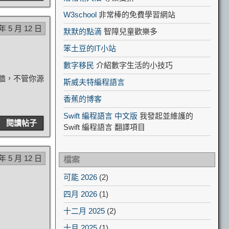
W3school
非常棒的免費學習網站
 年 5 月 12 日
默默的點滴
智障兒童歡樂多
笨土豆的IT小站
數字移民
介紹數字生活的小技巧
牆，不管你源
斯威夫特編程語言
香蕉的博客
Swift 編程語言 中文版
我發起並維護的
閱讀帖子
Swift 編程語言 翻譯項目
 年 5 月 12 日
檔案
可能 2026
(2)
四月 2026
(1)
十二月 2025
(2)
十月 2025
(1)