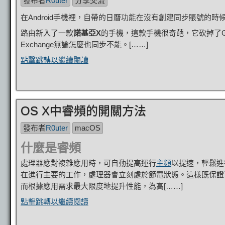
發布者
R0uter
分享交流
在Android手機裡，自帶的日曆功能在沒有創建同步賬號的時
路由新入了一款
諾基亞X
的手機，這款手機很奇葩，它砍掉了Go
Exchange無論怎麼也同步不能。[……]
點擊跳轉以繼續閱讀
OS X中睿頻的開關方法
發布者
R0uter
macOS
什麼是睿頻
處理器應對複雜應用時，可自動提高運行
主頻
以提速，輕鬆進
在進行主要的工作，處理器會立刻處於節電狀態。這樣既保證
而根據應用需求最大限度地提升性能，為高[……]
點擊跳轉以繼續閱讀