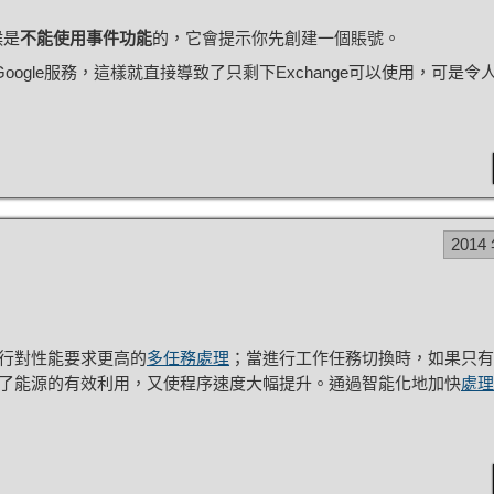
候是
不能使用事件功能
的，它會提示你先創建一個賬號。
ogle服務，這樣就直接導致了只剩下Exchange可以使用，可是令
2014
行對性能要求更高的
多任務處理
；當進行工作任務切換時，如果只有
了能源的有效利用，又使程序速度大幅提升。通過智能化地加快
處理