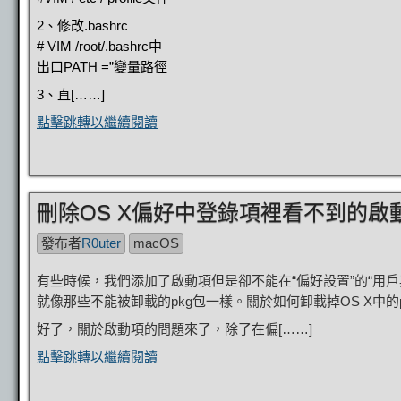
2、修改.bashrc
# VIM /root/.bashrc中
出口PATH =”變量路徑
3、直[……]
點擊跳轉以繼續閱讀
刪除OS X偏好中登錄項裡看不到的啟
發布者
R0uter
macOS
有些時候，我們添加了啟動項但是卻不能在“偏好設置”的“用
就像那些不能被卸載的pkg包一樣。關於如何卸載掉OS X中
好了，關於啟動項的問題來了，除了在偏[……]
點擊跳轉以繼續閱讀