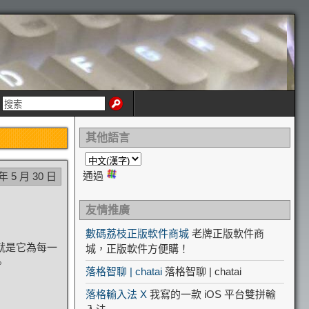
其他語言
通過
 年 5 月 30 日
友情推廣
數碼荔枝正版軟件商城
老牌正版軟件商
那就是它為每一
城，正版軟件方便購！
。
落格智聊 | chatai
落格智聊 | chatai
落格輸入法 X
我寫的一款 iOS 平台雙拼輸