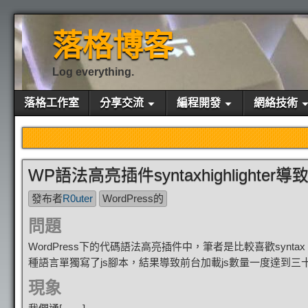
落格博客
Log everything.
落格工作室
分享交流
編程開發
網絡技術
WP語法高亮插件syntaxhighlighter
發布者
R0uter
WordPress的
問題
WordPress下的代碼語法高亮插件中，筆者是比較喜歡synta
種語言單獨寫了js腳本，結果導致前台加載js數量一度達到
現象