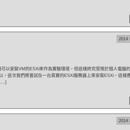
2014
可以安裝VM的ESXi來作為實驗環境，但這樣終究受限於個人電腦
，這次我們將嘗試在一台真實的ESXi服務器上來安裝ESXi，這樣
…]
2014