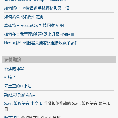
如何將ESIM從星系手錶轉移到另一個
如何給舊域名做重定向
塞羅特 + RouterOS 打造回家 VPN
如何在自我管理的服務器上升級Firefly III
Hestia郵件伺服器只能發送但接收電子郵件
友情鏈接
香蕉的博客
扯遠了
笨土豆的IT小站
斯威夫特編程語言
Swift 編程語言 中文版
我發起並維護的 Swift 編程語言 翻譯項
目
數字移民
介紹數字生活的小技巧