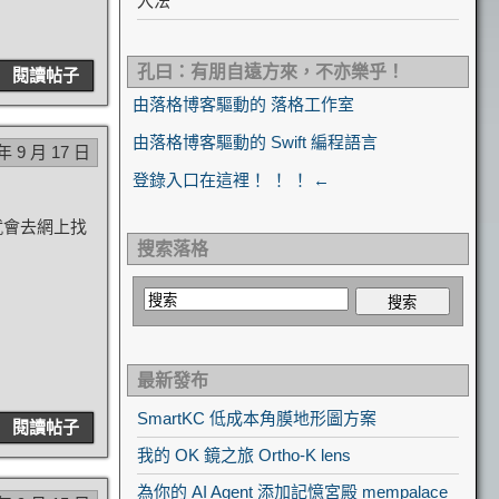
入法
孔曰：有朋自遠方來，不亦樂乎！
閱讀帖子
由落格博客驅動的 落格工作室
由落格博客驅動的 Swift 編程語言
 年 9 月 17 日
登錄入口在這裡！ ！ ！ ←
就會去網上找
搜索落格
最新發布
SmartKC 低成本角膜地形圖方案
閱讀帖子
我的 OK 鏡之旅 Ortho-K lens
為你的 AI Agent 添加記憶宮殿 mempalace