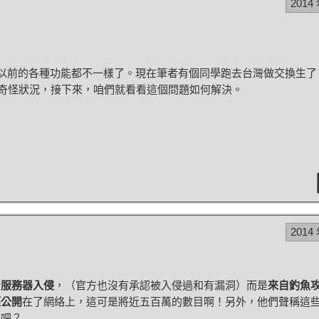
2014
以前的各種功能都不一樣了。現在筆者有個同學跑去台灣做交換生了
的奇怪狀況，接下來，咱們就看看這個問題如何解決。
2014
身服務器入侵
，（官方也沒有承認被入侵過和有漏洞）而是
來自釣魚
經公開
在了網絡上，這可是將近五百萬的數目啊！另外，他們聲稱這
萬吧？