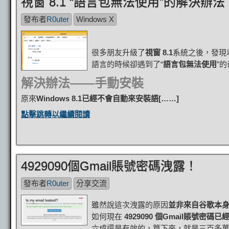
視窗 8.1 “語言包無法使用”的解決辦法
發布者
R0uter
Windows X
很多朋友升級了
視窗 8.1
系統之後，發現
語言的時候卻遇到了“
語言包無法使用
”
解決辦法——手動安裝
原來
Windows 8.1已經不會自動來安裝語[……]
點擊跳轉以繼續閱讀
4929090個Gmail賬號密碼洩露！
發布者
R0uter
分享交流
雖然說這次洩露的原因
並非來自谷歌本
如何現在
4929090 個Gmail賬號密碼已
六成還是有效的，算下來，就是三百多