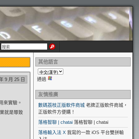
其他語言
通過
 年 9 月 25 日
友情推廣
用來實驗。
數碼荔枝正版軟件商城
老牌正版軟件商城，
正版軟件方便購！
果就是導致
落格智聊 | chatai
落格智聊 | chatai
落格輸入法 X
我寫的一款 iOS 平台雙拼輸