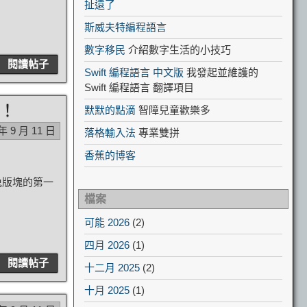
扯遠了
斯威夫特編程語言
數字移民
介紹數字生活的小技巧
閱讀帖子
Swift 編程語言 中文版
我發起並維護的
Swift 編程語言 翻譯項目
！
默默的點滴
智障兒童歡樂多
 年 9 月 11 日
落格輸入法
專業雙拼
香蕉的博客
兔版塊的第一
檔案
可能 2026
(2)
四月 2026
(1)
閱讀帖子
十二月 2025
(2)
十月 2025
(1)