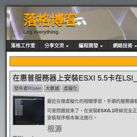
落格博客
Log everything.
落格工作室
分享交流
編程開發
網絡技術
在惠普服務器上安裝ESXI 5.5卡在LSI
發布者
R0uter
大數據
虛擬化
最近在做虛擬化的相關學習，手頭的服務器都
可是問題就來了，在安裝
ESXi5.1
時候完全正
安裝程序根本無法進行。
根源