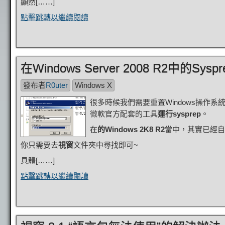
顯然[……]
點擊跳轉以繼續閱讀
在Windows Server 2008 R2中的Syspr
發布者
R0uter
Windows X
很多時候我們需要重置Windows操
微軟官方配套的工具
運行sysprep
。
在
的Windows 2K8 R2
當中，其實已經自
你只需要去
視窗
文件夾中尋找即可~
具體[……]
點擊跳轉以繼續閱讀