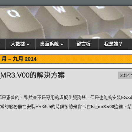
大數據
桌面系統
留言板
我是誰？
月 –
九月 2014
_MR3.V00的解決方案
2014
是惠普的，雖然並不是專用的虛擬化服務器，但是也能夠安裝ESXi
常的服務器在安裝ESXi5.5的時候卻總是會卡在
lsi_mr3.v00
這裡，結