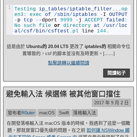
1
Testing 
ip_tables
/
iptable_filter
.
.
.op
en3
:
exec 
of
/
sbin
/
iptables
-
I
OUTPUT
-
p
tcp
--
dport
9999
-
j
ACCEPT 
failed
:
No 
such 
file 
or
directory 
at
/
usr
/
loc
al
/
csf
/
bin
/
csftest
.pl
line
144.
這是由於
Ubuntu的 20.04 LTS
更改了
iptables的
相關命令位
置導致的，csf 的腳本並沒有及時更新。[……]
點擊跳轉以繼續閱讀
閱讀帖子
避免輸入法 候選條 被其他窗口擋住
2017 年 9 月 2 日
發布者
R0uter
macOS
Swift
落格輸入法
在開發落格輸入法 macOS 版本的時候，我遇到了這麼一個難
題，那就是窗口優先級的問題。在之前
如何讓 NSWindow 顯