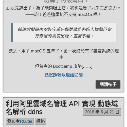
一切為了再吸兩口！
屁股先鋒出了，為了能夠吸上它，我也是廢了九牛二虎之力。
——誰叫爸爸這麼坑不支持 macOS 呢！
據說虛擬機來安裝守望先鋒雖然能夠進入遊戲但會
有奇怪的黑塊出現，遊戲不能。
總之，用了 macOS 五年了，第一次終於有了裝雙系統的理
由。
但曾今的 Bootcamp 攻略[……]
點擊跳轉以繼續閱讀
閱讀帖子
利用阿里雲域名管理 API 實現 動態域
名解析 ddns
2016 年 6 月 21 日
發布者
R0uter
網絡