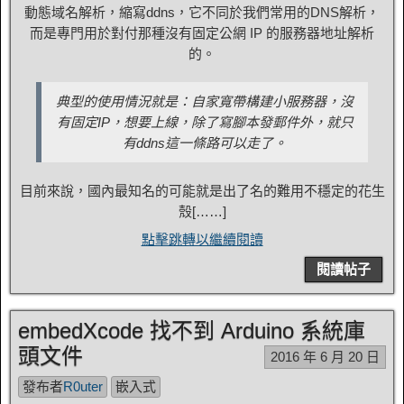
動態域名解析，縮寫ddns，它不同於我們常用的DNS解析，
而是專門用於對付那種沒有固定公網 IP 的服務器地址解析
的。
典型的使用情況就是：自家寬帶構建小服務器，沒
有固定IP，想要上線，除了寫腳本發郵件外，就只
有ddns這一條路可以走了。
目前來說，國內最知名的可能就是出了名的難用不穩定的花生
殼[……]
點擊跳轉以繼續閱讀
閱讀帖子
embedXcode 找不到 Arduino 系統庫
頭文件
2016 年 6 月 20 日
發布者
R0uter
嵌入式