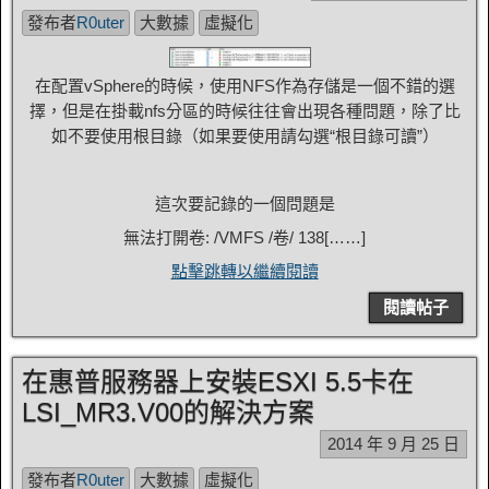
發布者
R0uter
大數據
虛擬化
在配置vSphere的時候，使用NFS作為存儲是一個不錯的選
擇，但是在掛載nfs分區的時候往往會出現各種問題，除了比
如不要使用根目錄（如果要使用請勾選“根目錄可讀”）
這次要記錄的一個問題是
無法打開卷: /VMFS /卷/ 138[……]
點擊跳轉以繼續閱讀
閱讀帖子
在惠普服務器上安裝ESXI 5.5卡在
LSI_MR3.V00的解決方案
2014 年 9 月 25 日
發布者
R0uter
大數據
虛擬化