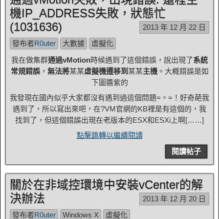
機IP_ADDRESS失敗，狀態忙
(1031636)
2013 年 12 月 22 日
發布者
R0uter
大數據
虛擬化
我在做集群
通過vMotion
時候遇到了這個錯誤，說出現了
系統
常規錯誤
，
無法將
某某
虛擬機遷移到
某某
主機
。大概錯誤是如
下圖醬紫的
我發現在國內似乎大家都沒有遇到過這個問題=。=！好奇葩我
遇到了，所以寫出來吧，在?VM官網的KB裡是有這個的，我
找到了，但這個錯誤出現在老版本的ESX和ESXi上啊[……]
點擊跳轉以繼續閱讀
閱讀帖子
關於在非域控環境中安裝vCenter的解
決辦法
2013 年 12 月 20 日
發布者
R0uter
Windows X
虛擬化