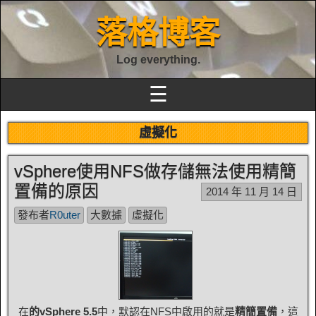
落格博客
Log everything.
☰
虛擬化
vSphere使用NFS做存儲無法使用精簡
置備的原因
2014 年 11 月 14 日
發布者
R0uter
大數據
虛擬化
在
的vSphere 5.5
中，默認在NFS中啟用的就是
精簡置備
，這