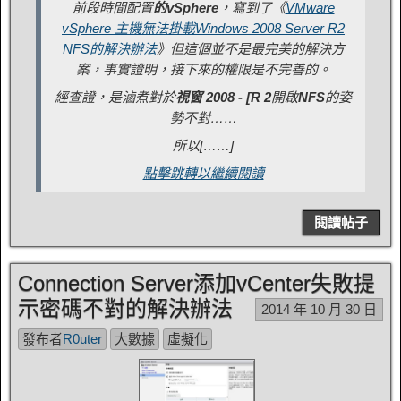
前段時間配置
的vSphere
，寫到了《
VMware
vSphere 主機無法掛載Windows 2008 Server R2
NFS的解決辦法
》但這個並不是最完美的解決方
案，事實證明，接下來的權限是不完善的。
經查證，是滷煮對於
視窗 2008 - [R 2
開啟
NFS
的姿
勢不對……
所以[……]
點擊跳轉以繼續閱讀
閱讀帖子
Connection Server添加vCenter失敗提
示密碼不對的解決辦法
2014 年 10 月 30 日
發布者
R0uter
大數據
虛擬化