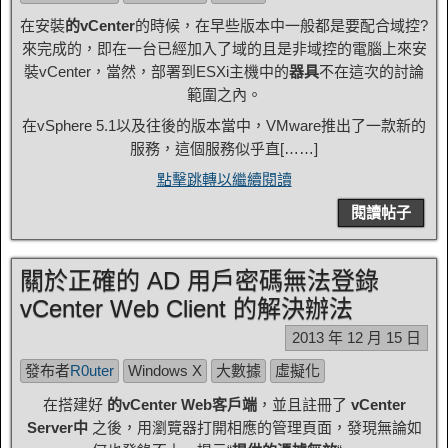
在安裝
的vCenter
的時候，在早些版本中一般都是要配合域控?
來完成的，即在一台已經加入了域的且是非域控的電腦上來安
裝vCenter，當然，部署到ESXi主機中的
器具
不在這次的討論
範圍之內。
在vSphere 5.1以及往後的版本當中，VMware推出了一款新的
服務，這個服務似乎直[……]
點擊跳轉以繼續閱讀
閱讀帖子
關於正確的 AD 用戶密碼無法登錄
vCenter Web Client 的解決辦法
2013 年 12 月 15 日
發布者
R0uter
Windows X
大數據
虛擬化
在搭建好
的vCenter Web客戶端
，並且註冊了
vCenter
Server中
之後，用瀏覽器打開相應的管理頁面，發現無論如