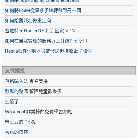
如何給 懶貓微服 刷 OpenMediaVault
如何將ESIM從星系手錶轉移到另一個
如何給舊域名做重定向
塞羅特 + RouterOS 打造回家 VPN
如何在自我管理的服務器上升級Firefly III
Hestia郵件伺服器只能發送但接收電子郵件
友情鏈接
落格輸入法
專業雙拼
默默的點滴
智障兒童歡樂多
扯遠了
W3school
非常棒的免費學習網站
笨土豆的IT小站
香蕉的博客