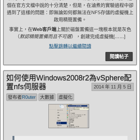
個在官方文檔中說的十分清楚，但是，在滷煮的實驗過程中卻
遇到了這樣的問題：即無論如何都無法在NFS存儲的虛擬機上
啟用精簡置備。
事實上，在
Web客戶端
上關於磁盤置備這一塊根本就是灰色
（
默認精簡置備而且不可選
），創建完成虛擬機[……]
點擊跳轉以繼續閱讀
閱讀帖子
如何使用Windows2008r2為vSphere配
置nfs伺服器
2014 年 11 月 5 日
發布者
R0uter
大數據
虛擬化