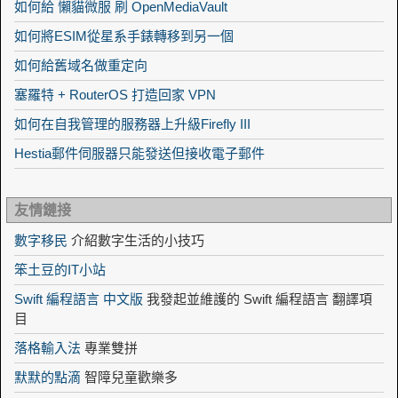
如何給 懶貓微服 刷 OpenMediaVault
如何將ESIM從星系手錶轉移到另一個
如何給舊域名做重定向
塞羅特 + RouterOS 打造回家 VPN
如何在自我管理的服務器上升級Firefly III
Hestia郵件伺服器只能發送但接收電子郵件
友情鏈接
數字移民
介紹數字生活的小技巧
笨土豆的IT小站
Swift 編程語言 中文版
我發起並維護的 Swift 編程語言 翻譯項
目
落格輸入法
專業雙拼
默默的點滴
智障兒童歡樂多