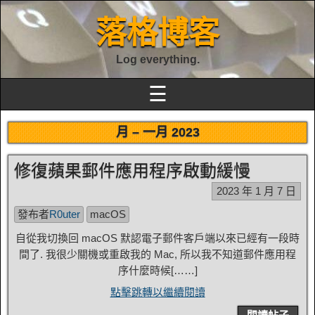
落格博客
Log everything.
☰
月 –
一月 2023
修復蘋果郵件應用程序啟動緩慢
2023 年 1 月 7 日
發布者
R0uter
macOS
自從我切換回 macOS 默認電子郵件客戶端以來已經有一段時
間了. 我很少關機或重啟我的 Mac, 所以我不知道郵件應用程
序什麼時候[……]
點擊跳轉以繼續閱讀