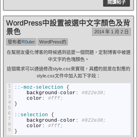
閱讀帖子
WordPress中設置被選中文字顏色及背
景色
2014 年 1 月 2 日
發布者
R0uter
WordPress的
在幫朋友優化博客的時候遇到這麼一個問題，定制博客中被選
中文字的色塊顏色。
這個需求可以通過修改style.css來實現，具體的就是在對應的
style.css文件中加入如下字段：
1
::
-
moz
-
selection
{
2
background
-
color
:
#822e30;
3
color
:
#fff;
4
}
5
6
::
selection
{
7
background
-
color
:
#822e30;
8
color
:
#fff;
9
}