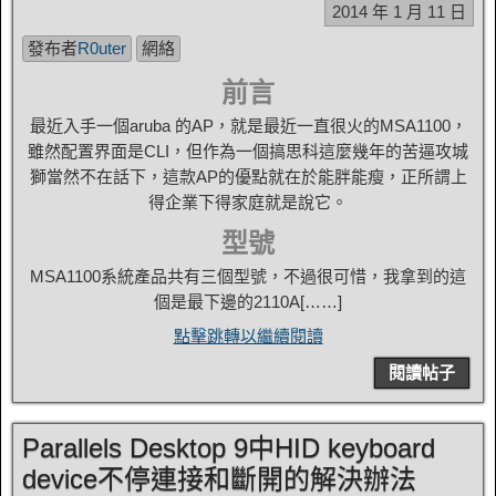
2014 年 1 月 11 日
發布者
R0uter
網絡
前言
最近入手一個aruba 的AP，就是最近一直很火的MSA1100，
雖然配置界面是CLI，但作為一個搞思科這麼幾年的苦逼攻城
獅當然不在話下，這款AP的優點就在於能胖能瘦，正所謂上
得企業下得家庭就是說它。
型號
MSA1100系統產品共有三個型號，不過很可惜，我拿到的這
個是最下邊的2110A[……]
點擊跳轉以繼續閱讀
閱讀帖子
Parallels Desktop 9中HID keyboard
device不停連接和斷開的解決辦法