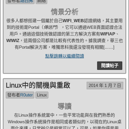
發布者
路西弗
網絡
情景分析
很多人都想搭建一個屬於自己
WIFI_WEB
認證網絡，其主要用
到的技術是Portal（
傳送門
），它可以通過WEB頁面認證合法
用戶。通過這個技術做認證的第三方解決方案有
WIFIAP
、
WIWIZ
，這兩個公司都是比較有代表性的。據我調查，華三也
有Portal解決方案，唯獨思科我還沒發現有相關[……]
點擊跳轉以繼續閱讀
閱讀帖子
Linux中的關機與重啟
2014 年 1 月 7 日
發布者
R0uter
Linux
導讀
在Linux操作系統當中，一些平常功能與在我們熟悉的
Windows操作系統操作是相同或者類似的，以現在的Linux桌
面化來講，日常辦公是相當可以了，可是，如果你還是用