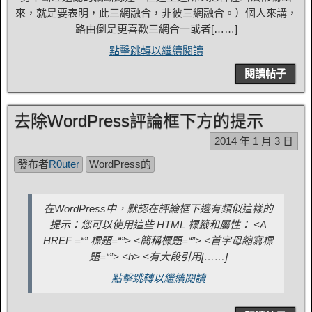
來，就是要表明，此三網融合，非彼三網融合。）個人來講，
路由倒是更喜歡三網合一或者[……]
點擊跳轉以繼續閱讀
閱讀帖子
去除WordPress評論框下方的提示
2014 年 1 月 3 日
發布者
R0uter
WordPress的
在WordPress中，默認在評論框下邊有類似這樣的
提示：您可以使用這些 HTML 標籤和屬性： <A
HREF =“” 標題=“”> <簡稱標題=“”> <首字母縮寫標
題=“”> <b> <有大段引用[……]
點擊跳轉以繼續閱讀