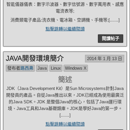
智能儀器儀表：數字示波器、數字信號源、數字萬用表、感應
電流表等;
消費類電子產品:洗衣機、電冰箱、空調機、手機等;[……]
點擊跳轉以繼續閱讀
閱讀帖子
JAVA開發環境簡介
2014 年 1 月 13 日
發布者
路西弗
Java
Linux
Windows X
簡述
JDK（Java Development Kit）是Sun Microsystems針對Java
開發員的產品。自從Java推出以來，JDK已經成為使用最廣泛
的Ja​​va SDK。JDK 是整個Java的核心，包括了Java運行環
境、Java工具和Java基礎類庫。JDK是學好Java的第一步。
[……]
點擊跳轉以繼續閱讀