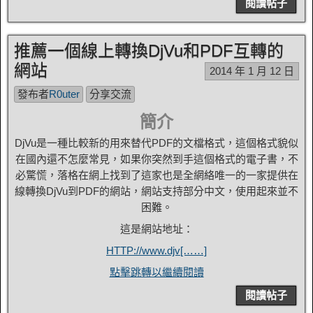
閱讀帖子
推薦一個線上轉換DjVu和PDF互轉的
網站
2014 年 1 月 12 日
發布者
R0uter
分享交流
簡介
DjVu是一種比較新的用來替代PDF的文檔格式，這個格式貌似
在國內還不怎麼常見，如果你突然到手這個格式的電子書，不
必驚慌，落格在網上找到了這家也是全網絡唯一的一家提供在
線轉換DjVu到PDF的網站，網站支持部分中文，使用起來並不
困難。
這是網站地址：
HTTP://www.djv[……]
點擊跳轉以繼續閱讀
閱讀帖子