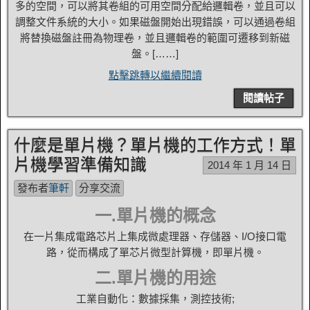
多的空間，可以將其卷組的可用空間分配給邏輯卷，並且可以
調整文件系統的大小。如果磁盤開始出現錯誤，可以通過卷組
將替換磁盤註冊為物理卷，並且邏輯卷的範圍可遷移到新磁
盤。[……]
點擊跳轉以繼續閱讀
閱讀帖子
什麼是單片機？單片機的工作方式！單
片機學習準備知識
2014 年 1 月 14 日
發布者
筆軒
分享交流
一.單片機的概念
在一片集成電路芯片上集成微處理器、存儲器、I/O接口電
路，從而構成了單芯片微型計算機，即單片機。
二.單片機的用途
工業自動化：數據採集，測控技術;