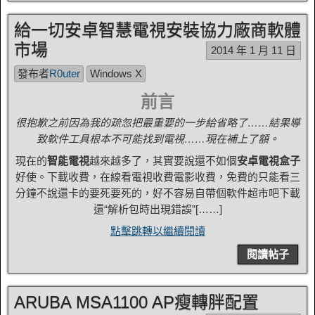
給一切安卓智慧電視安裝協力廠商軟體
市場
2014 年 1 月 11 日
發布者
R0uter
Windows X
前言
很抱歉之前因為我的疏忽把最重要的一步給省略了……結果導
致軟件工具根本不可能找到電視……現在補上了額。
現在的
智能電視
越來越多了，其實要說還不如個
安卓電視盒子
好使。下載收費，在線看電視收費電影收費，免費的只能看三
分鐘不說還卡的要死要死的，好不容易自帶個軟件超市吧下載
還“解析包時出現錯誤”[……]
點擊跳轉以繼續閱讀
閱讀帖子
ARUBA MSA1100 AP瘦轉胖配置