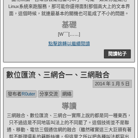
Linux系統來跑服務，那可能你還得面對那個高大上的文本界
面，這個時候，就連最基本的關機也可能成了不小的問題。
基礎
[W¯¯[……]
點擊跳轉以繼續閱讀
閱讀帖子
數位匯流、三網合一、三網融合
2014 年 1 月 5 日
發布者
R0uter
分享交流
網絡
導讀
三網融合、數位匯流、三網合一實際上說的都是同一種東西，
只不過這是不同地區叫法上的不同罷了。這個技術並不是聯
通、移動、電信三個通信網的融合（雖然確實這三大巨頭有著
剪不斷理還亂的藕斷絲連，但這里之所以把各種叫法都寫出