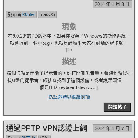
2014 年 1 月 8 日
發布者
R0uter
macOS
現象
在9.0.23*的PD版本中，如果你安裝了Windows的操作系統，
就會遇到一個小bug，也就是論壇里大家在討論的說卡頓一
下。
描述
這個卡頓是伴隨了提示音的，你打開喇叭音量，會聽到類似插
拔U盤的提示音，經排查找到了這個設備，或者說是兩個，一
個是HID keyboard devi[……]
點擊跳轉以繼續閱讀
閱讀帖子
通過PPTP VPN認證上網
2014 年 1 月 7 日