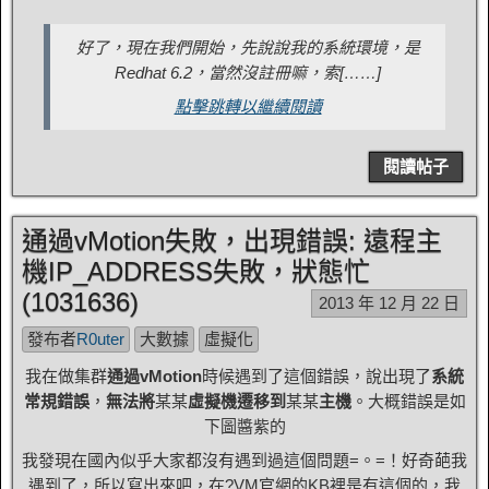
好了，現在我們開始，先說說我的系統環境，是
Redhat 6.2，當然沒註冊嘛，索[……]
點擊跳轉以繼續閱讀
閱讀帖子
通過vMotion失敗，出現錯誤: 遠程主
機IP_ADDRESS失敗，狀態忙
(1031636)
2013 年 12 月 22 日
發布者
R0uter
大數據
虛擬化
我在做集群
通過vMotion
時候遇到了這個錯誤，說出現了
系統
常規錯誤
，
無法將
某某
虛擬機遷移到
某某
主機
。大概錯誤是如
下圖醬紫的
我發現在國內似乎大家都沒有遇到過這個問題=。=！好奇葩我
遇到了，所以寫出來吧，在?VM官網的KB裡是有這個的，我