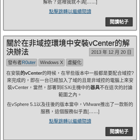
解析？這裡我就不清[……]
點擊跳轉以繼續閱讀
閱讀帖子
關於在非域控環境中安裝vCenter的解
決辦法
2013 年 12 月 20 日
發布者
R0uter
Windows X
虛擬化
在安裝
的vCenter
的時候，在早些版本中一般都是要配合域控?
來完成的，即在一台已經加入了域的且是非域控的電腦上來安
裝vCenter，當然，部署到ESXi主機中的
器具
不在這次的討論
範圍之內。
在vSphere 5.1以及往後的版本當中，VMware推出了一款新的
服務，這個服務似乎直[……]
點擊跳轉以繼續閱讀
閱讀帖子