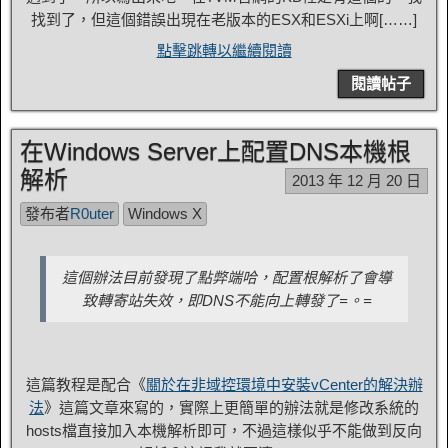
找到了，但這個錯誤出現在老版本的ESX和ESXi上啊[……]
點擊跳轉以繼續閱讀
閱讀帖子
在Windows Server上配置DNS本機根
解析
2013 年 12 月 20 日
發布者
R0uter
Windows X
這個辦法目前發現了點弊端哈，配置根解析了會導
致轉寄站失效，即DNS不能向上轉發了=。=
這篇教程是配合《
關於在非域控環境中安裝vCenter的解決辦
法
》這篇文章來寫的，實際上更簡單的辦法就是修改系統的
hosts檔直接加入本機解析即可，不過這樣似乎不能做到反向