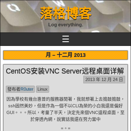
落格博客
Log everything.
☰
月 –
十二月 2013
CentOS安装VNC Server远程桌面详解
2013 年 12 月 24 日
發布者
R0uter
Linux
因為學校有幾台惠普的服務器閒著，我就想著上去搗鼓搗鼓，
ssh固然美妙，但是作為一個不以CLI為榮的小白我還是偏好
GUI。。。所以，考量了半天，決定先來個VNC遠程桌面，至
於穿透內網，說實話我還在努力當中
=。=