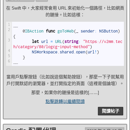
在 Swift 中，大家經常會用 URL 來初始化一個路徑，比如網頁
的鏈接。比如這樣：
1
……
2
@
IBAction 
func
goToWeb
(
_
sender
:
NSButton
)
{
3
let
url
=
URL
(
string
:
"https://v2mm.tec
h/category/80/logcg-input-method"
)
4
NSWorkspace
.
shared
.
open
(
url
!
)
5
}
6
……
當用戶點擊按鈕（比如說這個幫助按鈕），那麼一下子就幫用
戶打開默認的瀏覽器，並打開指定的頁面（這裡是個論壇）。
那麼，如果你的鏈接是這樣的[……]
點擊跳轉以繼續閱讀
閱讀帖子