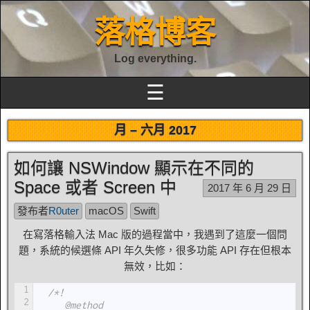
落格博客
Log everything.
☰
月 –
六月 2017
如何讓 NSWindow 顯示在不同的
Space 或者 Screen 中
2017 年 6 月 29 日
發布者
R0uter
macOS
Swift
在寫落格輸入法 Mac 版的過程當中，我遇到了這麼一個問
題，系統的候選條 API 年久失修，很多功能 API 存在但根本
無效，比如：
1
  /*!
2
     @method     