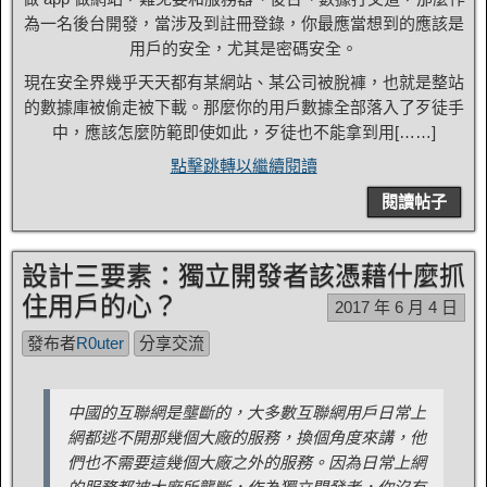
為一名後台開發，當涉及到註冊登錄，你最應當想到的應該是
用戶的安全，尤其是密碼安全。
現在安全界幾乎天天都有某網站、某公司被脫褲，也就是整站
的數據庫被偷走被下載。那麼你的用戶數據全部落入了歹徒手
中，應該怎麼防範即使如此，歹徒也不能拿到用[……]
點擊跳轉以繼續閱讀
閱讀帖子
設計三要素：獨立開發者該憑藉什麼抓
住用戶的心？
2017 年 6 月 4 日
發布者
R0uter
分享交流
中國的互聯網是壟斷的，大多數互聯網用戶日常上
網都逃不開那幾個大廠的服務，換個角度來講，他
們也不需要這幾個大廠之外的服務。因為日常上網