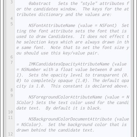
3
     @abstract   Sets the "style" attributes f
or the candidates window.  The keys for the at
tributes dictionary and the values are:
4
5
     NSFontAttributeName (value = NSFont)  Set
ting the font attribute sets the font that is 
used to draw Candidates.  It does not effect t
he selection keys which are always drawn in th
e same font.  Note that to set the font size y
ou should use this key/value pair.
6
7
     IMKCandidatesOpacityAttributeName (value 
= NSNumber with a float value between 0 and 
1).  Sets the opacity level to transparent (0.
0) to completely opaque (1.0). The default opa
city is 1.0.  This constant is declared above.
8
9
     NSForegroundColorAttributeName (value = N
SColor) Sets the text color used for the candi
date text.  By default it is black.
10
11
     NSBackgroundColorDocumentAttribute (value 
= NSColor).  Set the background color that is 
drawn behind the candidate text.
12