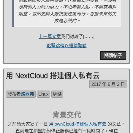
的服務都被大廠所壟斷，作為獨立開發者，你沒有
足夠的人力物力財力，不思考著力點、不研究用戶
期望，冒然去與大廠抗衡逆風而行，那麼未來的失
敗是必然的。
上一篇文章
我們討論了[……]
點擊跳轉以繼續閱讀
閱讀帖子
用 NextCloud 搭建個人私有云
2017 年 6 月 2 日
發布者
路西弗
Linux
網絡
背景交代
之前給大家寫了一篇
用 ownCloud 搭建個人私有云
的文章，
直到現在網盤紛紛停止服務已經有一段時間了，現在