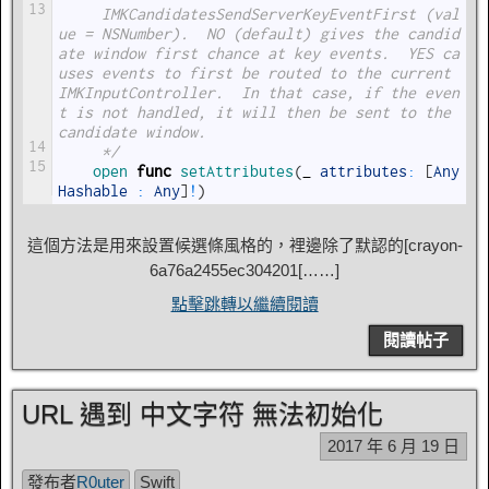
13
     IMKCandidatesSendServerKeyEventFirst (val
ue = NSNumber).  NO (default) gives the candid
ate window first chance at key events.  YES ca
uses events to first be routed to the current 
IMKInputController.  In that case, if the even
t is not handled, it will then be sent to the 
candidate window.
14
     */
15
open 
func
setAttributes
(
_
attributes
:
[
Any
Hashable
:
Any
]
!
)
這個方法是用來設置候選條風格的，裡邊除了默認的[
crayon-
6a76a2455ec304201
[……]
點擊跳轉以繼續閱讀
閱讀帖子
URL 遇到 中文字符 無法初始化
2017 年 6 月 19 日
發布者
R0uter
Swift