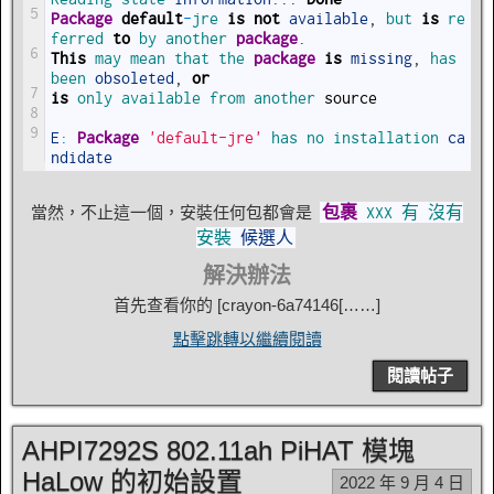
5
Package
default
-
jre 
is
not
available
,
but 
is
re
ferred 
to
by 
another 
package
.
6
This
may 
mean 
that 
the 
package
is
missing
,
has 
been 
obsoleted
,
or
7
is
only 
available 
from 
another 
source
8
9
E
:
Package
'default-jre'
has 
no 
installation 
ca
ndidate
當然，不止這一個，安裝任何包都會是
包裹
XXX
有
沒有
安裝
候選人
解決辦法
首先查看你的 [
crayon-6a74146
[……]
點擊跳轉以繼續閱讀
閱讀帖子
AHPI7292S 802.11ah PiHAT 模塊
HaLow 的初始設置
2022 年 9 月 4 日