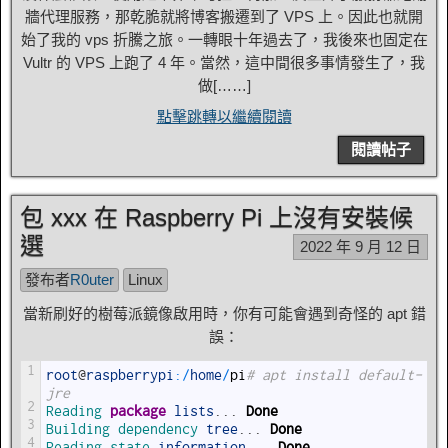
牆代理服務，那乾脆就將博客搬遷到了 VPS 上。因此也就開
始了我的 vps 折騰之旅。一轉眼十年過去了，我後來也固定在
Vultr 的 VPS 上跑了 4 年。當然，這中間很多事情發生了，我
做[……]
點擊跳轉以繼續閱讀
閱讀帖子
包 xxx 在 Raspberry Pi 上沒有安裝候
選
2022 年 9 月 12 日
發布者
R0uter
Linux
當新刷好的樹莓派鏡像啟用時，你有可能會遇到奇怪的 apt 錯
誤：
1
root
@
raspberrypi
:
/
home
/
pi
# apt install default-
jre
2
Reading 
package
lists
.
.
.
Done
3
Building 
dependency 
tree
.
.
.
Done
4
Reading 
state 
information
.
.
.
Done