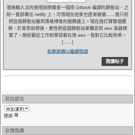
落格輸入法的使用說明書是一個用 Gitbook 編譯的靜態站，之
前一直部署在 netlify 上，可惜現在他家也逐漸被牆……我只好
把這個靜態站搬到落格博客的服務器上。現在我打算整個遷
移，於是思前想後，索性把這個靜態站單獨丟到 aws 容器裡
算了，剛好最近工作和學習都在用 aws，我對它比較熟悉。
[……]
點擊跳轉以繼續閱讀
閱讀帖子
其他語言
通過
友情推廣