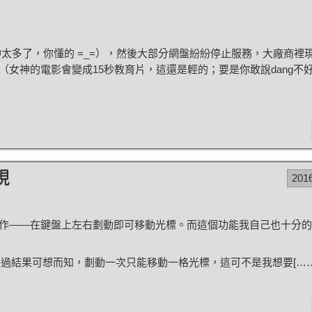
太多了，你懂的 =_=），然後大部分網盤紛紛停止服務，大廠商裡
女神的電影會變成15秒教育片，這還是輕的；要是你敢說dang不
現
201
作——在鍵盤上左右劃動即可移動光標。而這個功能我自己也十分的
過結果可想而知，劃動一次只能移動一格光標，這可不是我想要[……