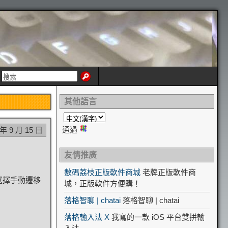
其他語言
通過
 年 9 月 15 日
友情推廣
數碼荔枝正版軟件商城
老牌正版軟件商
選擇手動遷移
城，正版軟件方便購！
落格智聊 | chatai
落格智聊 | chatai
落格輸入法 X
我寫的一款 iOS 平台雙拼輸