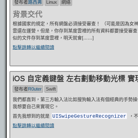
發布者
路西弗
Linux
網絡
背景交代
根據國家的規定，所有網盤必須接受審查！ （可能是因為女神
雲還在運營。但是，你存到某度雲裡的所有資料都要接受審查（
似的文件存到某度雲裡，明天就會[……]
點擊跳轉以繼續閱讀
iOS 自定義鍵盤 左右劃動移動光標 實
發布者
R0uter
Swift
我們都直到，第三方輸入法比如搜狗輸入法有個經典的手勢操
我想要自己來實現它。
首先我想到的就是
，不
UISwipeGestureRecognizer
點擊跳轉以繼續閱讀