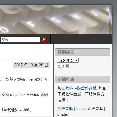
其他語言
2017 年 10 月 28 日
通過
思買一款藍牙鍵盤，沒想到當年
友情推廣
數碼荔枝正版軟件商城
老牌
正版軟件商城，正版軟件方
apslock + wasd 方向
便購！
落格智聊 | chatai
落格智聊 |
比較舒服……hhh）
chatai