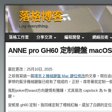
落格博客
Log everything.
落格工作室
分享交流
編程開發
網絡技術
ANNE pro GH60 定制鍵盤 mac
最近更改：25月10日, 2025
之前我寫過一篇
撲克 2 機械鍵盤 Mac 鍵位修改
的文章，現在由
夢想的藍牙機械鍵盤已經有了現成的，正好，尋思著就定制一
我對poker的wasd方向鍵情有獨鍾，尤其是改 capslock 為 
鍵。
安妮是 gh60 定制，我同樣定制了櫻桃紅軸，還加了白鋼的