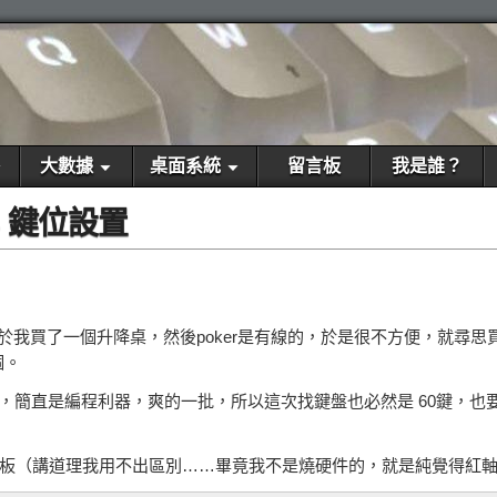
大數據
桌面系統
留言板
我是誰？
OS 鍵位設置
於我買了一個升降桌，然後poker是有線的，於是很不方便，就尋
個。
fn 後，簡直是編程利器，爽的一批，所以這次找鍵盤也必然是 60鍵，也要支持 c
定位板（講道理我用不出區別……畢竟我不是燒硬件的，就是純覺得紅軸