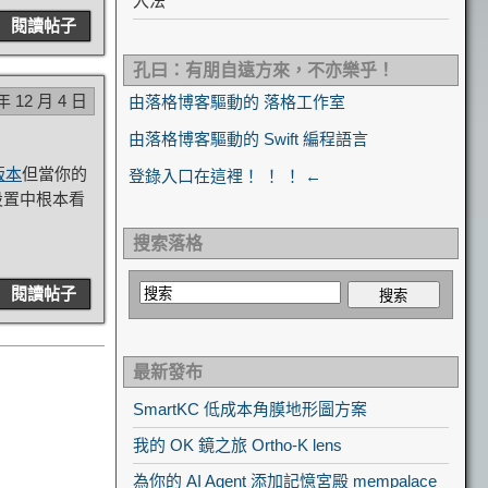
入法
閱讀帖子
孔曰：有朋自遠方來，不亦樂乎！
年 12 月 4 日
由落格博客驅動的 落格工作室
由落格博客驅動的 Swift 編程語言
 版本
但當你的
登錄入口在這裡！ ！ ！ ←
設置中根本看
搜索落格
閱讀帖子
最新發布
SmartKC 低成本角膜地形圖方案
我的 OK 鏡之旅 Ortho-K lens
為你的 AI Agent 添加記憶宮殿 mempalace