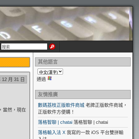
其他語言
通過
 12 月 31 日
友情推廣
數碼荔枝正版軟件商城
老牌正版軟件商城，
B，當然，現在
正版軟件方便購！
落格智聊 | chatai
落格智聊 | chatai
落格輸入法 X
我寫的一款 iOS 平台雙拼輸