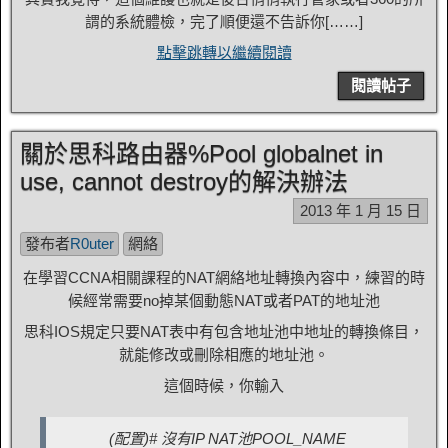
謂的系統體檢，完了順便還不告訴你[……]
點擊跳轉以繼續閱讀
閱讀帖子
關於思科路由器%Pool globalnet in
use, cannot destroy的解決辦法
2013 年 1 月 15 日
發布者
R0uter
網絡
在學習CCNA相關課程的NAT網絡地址轉換內容中，練習的時
候經常需要no掉某個動態NAT或者PAT的地址池
思科IOS規定只要NAT表中有包含地址池中地址的轉換條目，
就能修改或刪除相應的地址池。
這個時候，你輸入
(配置)# 沒有IP NAT池POOL_NAME