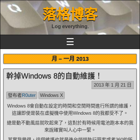
落格博客
Log everything.
☰
月 –
一月 2013
幹掉Windows 8的自動維護！
2013 年 1 月 21 日
發布者
R0uter
Windows X
Windows 8會自動在設定的時間和空閒時間進行所謂的維護，
這讓即使是裝在虛擬機中使用Windows 8的我都受不了。
總是動不動風扇就吹起來了，這對於有時候用電池跑本本的我
來說確實叫人心中一緊。
其實我覺得，這個維護也就是後台悄悄執行管家或者360的所