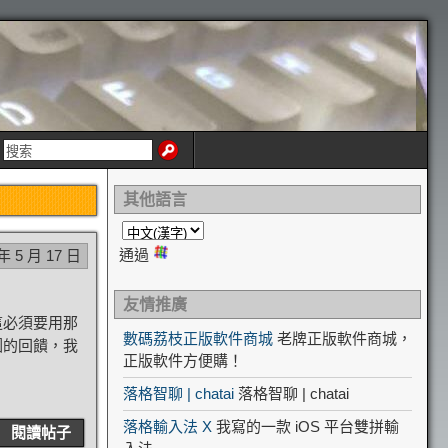
其他語言
通過
 年 5 月 17 日
友情推廣
這必須要用那
數碼荔枝正版軟件商城
老牌正版軟件商城，
圖的回饋，我
正版軟件方便購！
落格智聊 | chatai
落格智聊 | chatai
落格輸入法 X
我寫的一款 iOS 平台雙拼輸
閱讀帖子