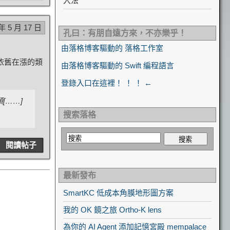
入法
 年 5 月 17 日
孔曰：有朋自遠方來，不亦樂乎！
由落格博客驅動的 落格工作室
依舊在漲的類
由落格博客驅動的 Swift 編程語言
登錄入口在這裡！ ！ ！ ←
[……]
搜索落格
閱讀帖子
最新發布
SmartKC 低成本角膜地形圖方案
我的 OK 鏡之旅 Ortho-K lens
為你的 AI Agent 添加記憶宮殿 mempalace