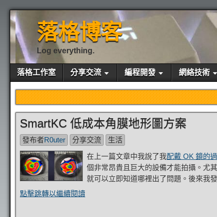
落格博客
Log everything.
落格工作室
分享交流
編程開發
網絡技術
SmartKC 低成本角膜地形圖方案
發布者
R0uter
分享交流
生活
在上一篇文章中我說了我
配戴 OK 鏡的
個非常昂貴且巨大的設備才能拍攝。尤
就可以立即知道哪裡出了問題。後來我
點擊跳轉以繼續閱讀