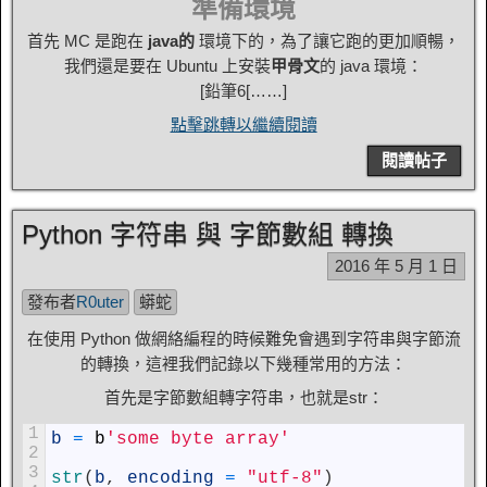
準備環境
首先 MC 是跑在
java的
環境下的，為了讓它跑的更加順暢，
我們還是要在 Ubuntu 上安裝
甲骨文
的 java 環境：
[鉛筆6[……]
點擊跳轉以繼續閱讀
閱讀帖子
Python 字符串 與 字節數組 轉換
2016 年 5 月 1 日
發布者
R0uter
蟒蛇
在使用 Python 做網絡編程的時候難免會遇到字符串與字節流
的轉換，這裡我們記錄以下幾種常用的方法：
首先是字節數組轉字符串，也就是str：
1
b
=
b
'some byte array'
2
3
str
(
b
,
encoding
=
"utf-8"
)