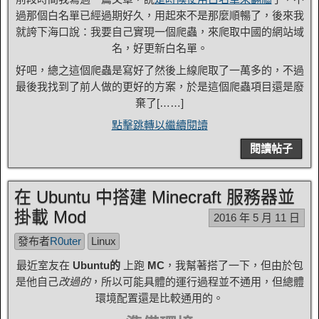
過那個白名單已經過期好久，用起來不是那麼順暢了，後來我
就誇下海口說：我要自己實現一個爬蟲，來爬取中國的網站域
名，好更新白名單。
好吧，總之這個爬蟲是寫好了然後上線爬取了一萬多的，不過
最後我找到了前人做的更好的方案，於是這個爬蟲項目還是廢
棄了[……]
點擊跳轉以繼續閱讀
閱讀帖子
在 Ubuntu 中搭建 Minecraft 服務器並
掛載 Mod
2016 年 5 月 11 日
發布者
R0uter
Linux
最近室友在
Ubuntu的
上跑
MC
，我幫著搭了一下，但由於包
是他自己
改過的
，所以可能具體的運行過程並不通用，但總體
環境配置還是比較通用的。