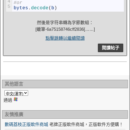
4
#or
5
bytes
.
decode
(
b
)
然後是字符串轉為字節數組：
[
蠟筆-6a75158746cff2836
[……]
點擊跳轉以繼續閱讀
閱讀帖子
其他語言
通過
友情推廣
數碼荔枝正版軟件商城
老牌正版軟件商城，正版軟件方便購！