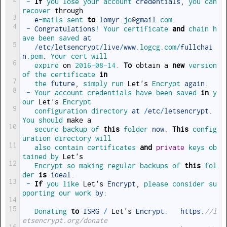
-
If
you 
lose 
your 
account 
credentials
,
you 
can 
recover 
through
3
e
-
mails 
sent 
to
lomyr
.jo
@
gmail
.com
.
4
-
Congratulations
!
Your 
certificate 
and
chain 
h
ave 
been 
saved 
at
5
/
etc
/
letsencrypt
/
live
/
www
.logcg
.com
/
fullchai
n
.pem
.
Your 
cert 
will
6
expire 
on
2016
-
08
-
14.
To
obtain
a
new
version 
of 
the 
certificate 
in
7
the 
future
,
simply 
run 
Let
'
s
Encrypt 
again
.
8
-
Your 
account 
credentials 
have 
been 
saved 
in
y
our 
Let
'
s
Encrypt
9
configuration 
directory 
at
/
etc
/
letsencrypt
.
You 
should 
make
a
10
secure 
backup 
of 
this
folder 
now
.
This
config
uration 
directory 
will
11
also 
contain 
certificates 
and
private
keys 
ob
tained 
by 
Let
'
s
12
Encrypt 
so 
making 
regular 
backups 
of 
this
fol
der 
is
ideal
.
13
-
If
you 
like 
Let
'
s
Encrypt
,
please 
consider 
su
pporting 
our 
work 
by
:
14
15
Donating 
to
ISRG
/
Let
'
s
Encrypt
:
https
:
//l
etsencrypt.org/donate
16