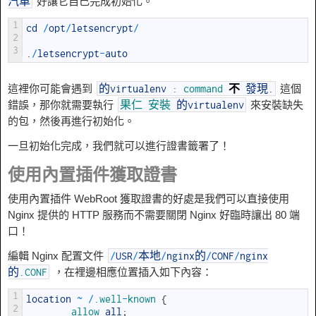
好讓它自己完成初始化。
汽車
1
cd
/
opt
/
letsencrypt
/
2
3
.
/
letsencrypt
-
auto
這裡你可能會遇到
這個
的virtualenv
:
command
不
發現
.
錯誤，那你就需要執行
來安裝缺失
果仁
安裝
的virtualenv
的包，然後再進行初始化。
一旦初始化完成，我們就可以進行證書籤署了！
使用內置插件獲取證書
使用內置插件 WebRoot 獲取證書的好處是我們可以直接使用
Nginx 提供的 HTTP 服務而不需要關閉 Nginx 好臨時讓出 80 端
口！
編輯 Nginx 配置文件
/
USR
/
本地
/
nginx的
/
CONF
/
nginx
，在裡邊相應位置插入如下內容：
的
.CONF
1
location
~
/
.well
-
known
{
2
allow 
all
;