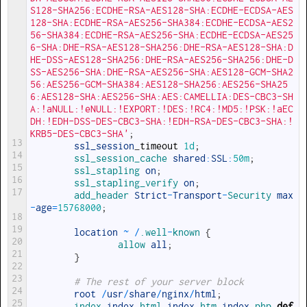
S128-SHA256:ECDHE-RSA-AES128-SHA:ECDHE-ECDSA-AES
128-SHA:ECDHE-RSA-AES256-SHA384:ECDHE-ECDSA-AES2
56-SHA384:ECDHE-RSA-AES256-SHA:ECDHE-ECDSA-AES25
6-SHA:DHE-RSA-AES128-SHA256:DHE-RSA-AES128-SHA:D
HE-DSS-AES128-SHA256:DHE-RSA-AES256-SHA256:DHE-D
SS-AES256-SHA:DHE-RSA-AES256-SHA:AES128-GCM-SHA2
56:AES256-GCM-SHA384:AES128-SHA256:AES256-SHA25
6:AES128-SHA:AES256-SHA:AES:CAMELLIA:DES-CBC3-SH
A:!aNULL:!eNULL:!EXPORT:!DES:!RC4:!MD5:!PSK:!aEC
DH:!EDH-DSS-DES-CBC3-SHA:!EDH-RSA-DES-CBC3-SHA:!
KRB5-DES-CBC3-SHA'
;
13
ssl_session
_
timeout
1d
;
14
ssl_session_cache 
shared
:
SSL
:
50m
;
15
ssl_stapling 
on
;
16
ssl_stapling_verify 
on
;
17
add_header 
Strict
-
Transport
-
Security 
max
-
age
=
15768000
;
18
19
location
~
/
.well
-
known
{
20
allow 
all
;
21
}
22
23
# The rest of your server block
24
root
/
usr
/
share
/
nginx
/
html
;
25
index 
index
.html
index
.htm
index
.php
def