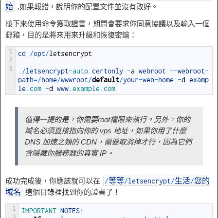
,如果報錯，說明你的配置文件並沒有改好。
始
接下來使用命令獲取證書，期間會要求你同意協議以及輸入一個
郵箱，目的是將來用來升級和恢復密鑰：
1
cd
/
opt
/
letsencrypt
2
3
.
/
letsencrypt
-
auto 
certonly
-
a
webroot
--
webroot
-
path
=
/
home
/
wwwroot
/
default
/
your
-
web
-
home
-
d
examp
le
.com
-
d
www
.example
.com
值得一提的是，你需要root權限來執行。另外，你的
域名必須
直接
指向你的 vps 地址，如果你用了什麼
DNS 加速之類的 CDN，需要取消掉才行，因為它們
會隱藏你服務器的真實 IP。
成功完成後，你應該就可以在
/
等等
/
letsencrypt
/
生活
/
您的
這個目錄裡找到你的證書了！
域名
1
IMPORTANT 
NOTES
:
2