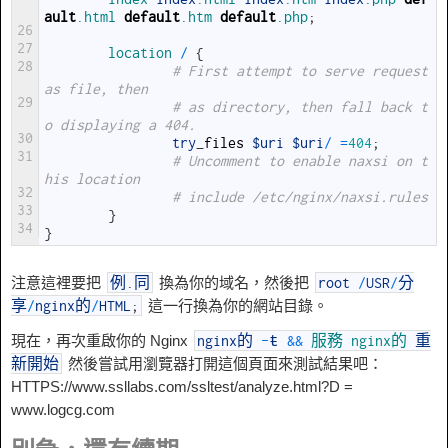
ault
.html
default
.htm
default
.php
;
26
27
location
/
{
28
# First attempt to serve request 
as file, then
29
# as directory, then fall back t
o displaying a 404.
30
try
_
files
$uri
$uri
/
=
404
;
31
# Uncomment to enable naxsi on t
his location
32
# include /etc/nginx/naxsi.rules
33
}
34
}
注意這裡要把
換為你的域名，然後把
例
.
同
root
/
USR
/
分
這一行換為你的網站目錄。
享
/
nginx的
/
HTML
;
現在，再次重啟你的 Nginx
nginx的
-
ŧ
&&
服務
nginx的
重
然後嘗試用瀏覽器打開這個頁面來測試結果吧：
新開始
HTTPS://www.ssllabs.com/ssltest/analyze.html?D =
www.logcg.com