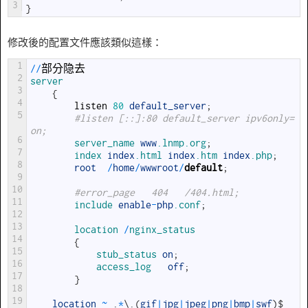
3
}
修改後的配置文件應該類似這樣：
1
/
/
部分隐去
2
server
3
{
4
listen
80
default_server
;
5
#listen [::]:80 default_server ipv6only=
on;
6
server_name 
www
.lnmp
.org
;
7
index 
index
.html
index
.htm
index
.php
;
8
root
/
home
/
wwwroot
/
default
;
9
10
#error_page   404   /404.html;
11
include 
enable
-
php
.conf
;
12
13
location
/
nginx_status
14
{
15
stub_status 
on
;
16
access_log   
off
;
17
}
18
19
location
~
.
*
\
.
(
gif
|
jpg
|
jpeg
|
png
|
bmp
|
swf
)
$