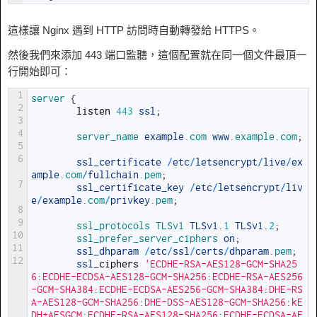
這樣讓 Nginx 遇到 HTTP 訪問時自動轉發給 HTTPS。
然後我們來添加 443 端口監聽，這個配置就在同一個文件最頂一
行開始即可：
1
server
{
2
listen
443
ssl
;
3
4
server_name 
example
.com
www
.example
.com
;
5
6
ssl_certificate
/
etc
/
letsencrypt
/
live
/
ex
ample
.com
/
fullchain
.pem
;
7
ssl_certificate_key
/
etc
/
letsencrypt
/
liv
e
/
example
.com
/
privkey
.pem
;
8
9
ssl_protocols 
TLSv1 
TLSv1
.
1
TLSv1
.
2
;
10
ssl_prefer_server_ciphers 
on
;
11
ssl_dhparam
/
etc
/
ssl
/
certs
/
dhparam
.pem
;
12
ssl
_
ciphers
'ECDHE-RSA-AES128-GCM-SHA25
6:ECDHE-ECDSA-AES128-GCM-SHA256:ECDHE-RSA-AES256
-GCM-SHA384:ECDHE-ECDSA-AES256-GCM-SHA384:DHE-RS
A-AES128-GCM-SHA256:DHE-DSS-AES128-GCM-SHA256:kE
DH+AESGCM:ECDHE-RSA-AES128-SHA256:ECDHE-ECDSA-AE