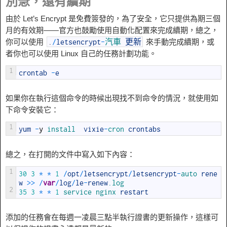
別急，還有續期
由於 Let’s Encrypt 是免費簽發的，為了安全，它只提供為期三個
月的有效期——官方也鼓勵使用自動化配置來完成續期，總之，
你可以使用
來手動完成續期，或
.
/
letsencrypt
-
汽車
更新
者你也可以使用 Linux 自己的任務計劃功能。
1
crontab
-
e
如果你在執行這個命令的時候出現找不到命令的情況，就使用如
下命令安裝它：
1
yum
-
y
install  
vixie
-
cron 
crontabs
總之，在打開的文件中寫入如下內容：
1
30
3
*
*
1
/
opt
/
letsencrypt
/
letsencrypt
-
auto 
rene
w
>>
/
var
/
log
/
le
-
renew
.log
2
35
3
*
*
1
service 
nginx 
restart
添加的任務會在每週一凌晨三點半執行證書的更新操作，這樣可