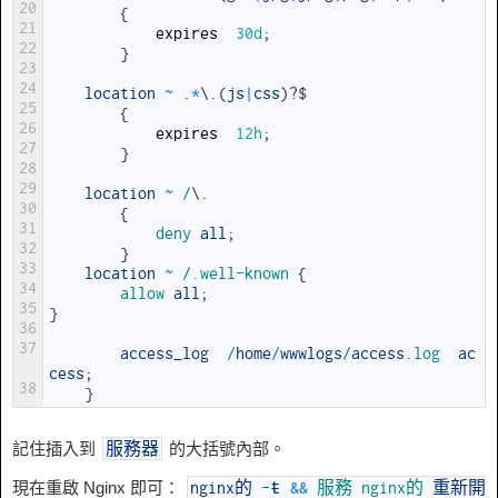
20
{
21
expires
30d
;
22
}
23
24
location
~
.
*
\
.
(
js
|
css
)
?
$
25
{
26
expires
12h
;
27
}
28
29
location
~
/
\
.
30
{
31
deny 
all
;
32
}
33
location
~
/
.well
-
known
{
34
allow 
all
;
35
}
36
37
access_log
/
home
/
wwwlogs
/
access
.log
ac
cess
;
38
}
記住插入到
的大括號內部。
服務器
現在重啟 Nginx 即可：
nginx的
-
ŧ
&&
服務
nginx的
重新開