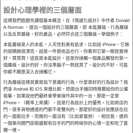
設計心理學裡的三個層面
這裡我們跑題先講個基本概念，在《情感化設計》中作者 Donald
A·Norman ，提出一個設計的三個層面，即 本能層級、行為層級
以及反思層級，好的產品，必然符合這三個層級。舉個例子：
本能層級是人的本能，人天性對美有追求，比如說 iPhone，它做
的很精緻很漂亮，說是一件藝術品也行，你看到它第一眼就覺得
好，買買買！這就是本能設計，這是你接觸一個產品觸發的第一
個層級，設計的好，你沒準腦子一熱就買了，設計的不好，可能
你都不願意深入去接觸它。
行為層級這裡其實是指下意識的行為，什麼是好的行為設計？我
們拿 Android 和 iOS 來做比較，把兩台手機同時推薦給你的父輩
祖輩，如果說他們最終會學會操作其中的一台，那麼一定是
iPhone。（概率上來講），這是行為設計上的優秀。比如商店的
門，很多貨物通道的門都不是雙向的，那麼好的設計就應該在拉
的一面裝拉手，而推的一面沒有（比如麥當勞），相信我，遇到
一個單向開門卻兩邊都有拉手的門的時候你的心情一定和吃了蒼
蠅一樣。