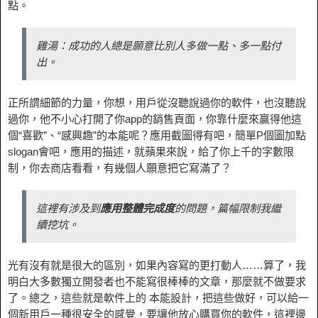
點。
雞湯：成功的人總是願意比別人多做一點、多一點付
出。
正所謂細節的力量，你想，用戶從沒聽說過你的軟件，也沒聽說
過你，他不小心打開了你app的銷售頁面，你靠什麼來贏得他這
個“喜歡”、“感興趣”的本能呢？應用截圖得有吧，簡單P個圖加點
slogan會吧，應用的描述，就蘋果來說，給了你上千的字數限
制，你去商店看看，有幾個人願意把它寫滿了？
這裡有涉及到
應用整體完成度
的問題，篇幅限制我繼
續挖坑。
光有沒有就是很大的區別，如果內容寫的更打動人……算了，我
明白大多數獨立開發者也不能寫很棒棒的文章，那麼就不做要求
了。總之，這些就是軟件上的 本能設計，把這些做好，可以給一
個新用戶一種很安全的感覺，要讓他放心購買你的軟件，這裡邊