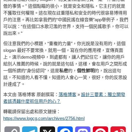
傲的事情。” 這個點瞄的很小，就是安全和隱私，它主打的就是
不獲取任何權限。這在現在註重隱私和安全的時代很容易博得用
戶的注意。再比如拿我們的“中國民謠在線音樂”app舉例子，我們
可以說：“在這個口水歌氾濫的世界，支持一個民謠歌手，你可以
說出來。“
但注意我們的小標題，“重複的力量”，你光說是沒有用的，這個
slogan 最好不要常換，就用一個，寫在你的應用裡，宣傳頁面
上，演示demo視頻中，到處都有，讓人們記住它，讓你的用戶
給別人推薦的時候，說的就是這句話，這樣，會在用戶之間形成
一個所謂的“身份認同”，這是
私密
的，
個性鮮明
的，說出這句
話，不知道的人看不懂，知道的人會心一笑，很好，你的反思設
計達成了。
本文由 落格博客 原創撰寫：
落格博客
»
設計三要素：獨立開發
者該憑藉什麼抓住用戶的心？
轉載請保留出處和原文鏈接：
https://www.logcg.com/archives/2756.html