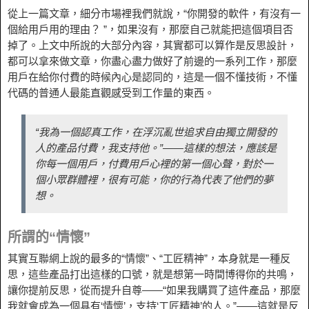
從上一篇文章，細分市場裡我們就說，“你開發的軟件，有沒有一
個給用戶用的理由？ ”，如果沒有，那麼自己就能把這個項目否
掉了。上文中所說的大部分內容，其實都可以算作是反思設計，
都可以拿來做文章，你盡心盡力做好了前邊的一系列工作，那麼
用戶在給你付費的時候內心是認同的，這是一個不懂技術，不懂
代碼的普通人最能直觀感受到工作量的東西。
“我為一個認真工作，在浮沉亂世追求自由獨立開發的
人的產品付費，我支持他。”——這樣的想法，應該是
你每一個用戶，付費用戶心裡的第一個心聲，對於一
個小眾群體裡，很有可能，你的行為代表了他們的夢
想。
所謂的“情懷”
其實互聯網上說的最多的“情懷”、“工匠精神”，本身就是一種反
思，這些產品打出這樣的口號，就是想第一時間博得你的共鳴，
讓你提前反思，從而提升自尊——“如果我購買了這件產品，那麼
我就會成為一個具有‘情懷’，支持‘工匠精神’的人。”——這就是反