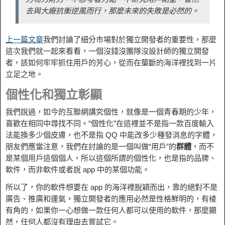
去與大廠抗衡逆風而行，那麼未來的失敗是必然的。
上一篇文章
我們討論了細分市場對於獨立開發者的重要性，那麼
這次我們就一起來看看，一個沒錢沒團隊沒設計師的獨立開發
者，該如何牢牢抓住用戶的芳心，從而在壟斷的海洋裡找到一片
立足之地。
個性化和獨立彰顯
我們說過，如今的互聯網講究個性，就像是一個青春期的少年，
喜歡在相同中尋找不同。“個性化”在這裡並不是指一款百度輸入
法能換多少個皮膚，也不是指 QQ 中能改多少種發消息的字體，
朋友們應當注意，我們在討論的是一個叫做“用戶”的
群體
，而不
是某個用戶這個個人，所以這個所謂的個性化，也是指的品牌、
軟件，而非軟件或者說 app 中的某個功能。
所以了，你的軟件想要在 app 的海洋裡脫穎而出，靠的絕對不是
廣告、推廣和運氣，獨立開發者的應用必然是性格鮮明的，有棱
有角的，如果你一心想做一款任何人都可以使用的軟件，那麼顯
然，任何人都沒有理由去嘗試它。