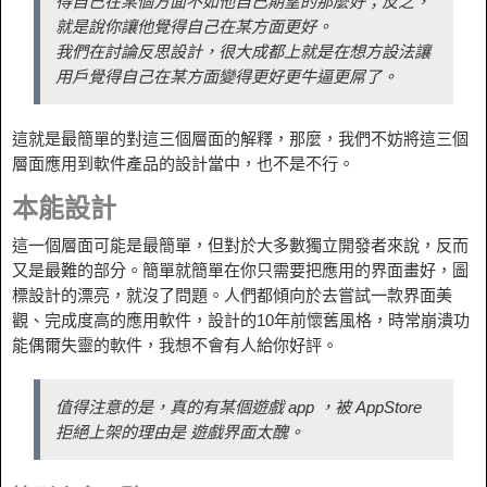
得自己在某個方面不如他自己期望的那麼好；反之，
就是說你讓他覺得自己在某方面更好。
我們在討論反思設計，很大成都上就是在想方設法讓
用戶覺得自己在某方面變得更好更牛逼更屌了。
這就是最簡單的對這三個層面的解釋，那麼，我們不妨將這三個
層面應用到軟件產品的設計當中，也不是不行。
本能設計
這一個層面可能是最簡單，但對於大多數獨立開發者來說，反而
又是最難的部分。簡單就簡單在你只需要把應用的界面畫好，圖
標設計的漂亮，就沒了問題。人們都傾向於去嘗試一款界面美
觀、完成度高的應用軟件，設計的10年前懷舊風格，時常崩潰功
能偶爾失靈的軟件，我想不會有人給你好評。
值得注意的是，真的有某個遊戲 app ，被 AppStore
拒絕上架的理由是 遊戲界面太醜。