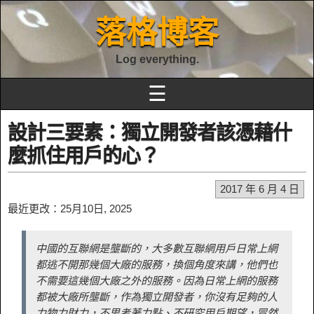
落格博客
Log everything.
☰
設計三要素：獨立開發者該憑藉什
麼抓住用戶的心？
2017 年 6 月 4 日
最近更改：25月10日, 2025
中國的互聯網是壟斷的，大多數互聯網用戶日常上網
都逃不開那幾個大廠的服務，換個角度來講，他們也
不需要這幾個大廠之外的服務。因為日常上網的服務
都被大廠所壟斷，作為獨立開發者，你沒有足夠的人
力物力財力，不思考著力點、不研究用戶期望，冒然