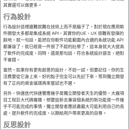
其實還可以做更多。
行為設計
行為設計這裡邊難就難在技術上而不是腦子了，對於現在應用軟
件開發大多都是集成系統 API，其實你的UE、UX 很難有發揮的
餘地，就一句話，能把在你軟件功能範圍內合適的系統功能 API
都兼容了，就已經是一件很了不起的壯舉了，這本身就大大提高
了軟件的完成度，同時，還是那句話，符合系統設計語言，絕對
不會錯。
當然，如果你有更有創意的設計，不妨一試，但要記住，你的生
活費要從它身上來，好的點子完全可以先記下來，等到獨立開發
有了正向的資金循環再來嘗試也不遲。
另外，快速迭代快速響應幾乎是獨立開發者天生的優勢，大廠項
目工程巨大代碼複雜，想要追新去兼容個系統的新功能是一件幾
乎不可能完成的事情，獨立開發者應該盡最大可能利用自己的長
處，提升軟件的完成度，以期給用戶帶來更高的自尊。
反思設計