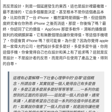
而反思設計，則是一個延遲發生的東西，這也是設計裡最複雜，
最不直接的，它由多個層面決定，甚至根本不是你這個產品本
身，比如你買了一台 iPhone ，雖然當時是頭腦一熱，但這個熱
度終究會在你熟悉 iPhone 之後而消退，那麼，你後悔了嗎？最
終，你認同了它的價值， AppStore 那麼多軟件，清晰的攝像頭
銳利的視網膜屏幕，它有無數個理由讓你覺得值。等這個手機壞
了，你還會買 iPhone 嗎？很可能會，為什麼？因為你覺得 apple
是一家偉大的公司，他們設計多麼多麼好，多麼多麼牛逼，你用
這個手機，你會覺得自己也在設計和美上有了追求嗎？這就是反
思設計，不是設計者的反思，而是用戶在使用了產品之後，得到
的自尊。
這裡有必要解釋一下社會心理學中的“自尊”這個概
念，所謂自尊，其實就是一個人覺得自己有多麼善
良，多麼正直多麼屌多麼好等等等等……一系列你能
想到的正面的形容詞——這就是一個人的自尊。通常
來講，人都是希望自己在這一系列的估值中排名更高
的，如果說你傷害了一個人的自尊，就是說你讓他覺