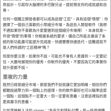
思設計，引起你大腦裡的多巴胺分泌，提前預支你的成就感和自
尊。
任何一個獨立開發者都可以成為這個“工匠”，具有這個“情懷”：你
選擇了一個自己喜歡的小眾細分市場，為這些人開發軟件（我想
不通如果你不喜歡為什麼要選到這個細分市場裡），本身就是一
件很“情懷”的事情！你根據系統的要求，儘自己所能去兼容了系
統的新功能盡可能提升完成度，快速響應快速迭代，這難道就不
是人們所謂的“工匠精神”嗎？
但是你要注意，如果你不說，可能也不會有人意識到。一定要記
住，大膽地展現你的優秀，你軟件的優秀，不要因為它的事實你
就什麼都不說。
重複的力量
既然已經是細分市場，那麼我們不妨就讓它更加明確，相信你們
都聽說過聚力到一個點上的道理，你的軟件最好也可以瞄準這麼
一個點，這個點不一定要大，但一定要有意義，注意這裡指的是
更高層次的意義。
比如落格輸入法的 slogan：“為安全和隱私付費，是一件值得驕