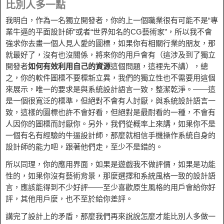
比別人多一點
我明白，作為一名獨立開發者，你的上一個職業很有可能不是“專
業牛逼的平面設計師”或者“世界知名的CG藝術家”，所以我不會
強求你去畫一個人見人愛的圖標，如果你有相關行業的朋友，那
就最好了，沒有也沒關係，將來你的用戶會有（這涉及到了獨立
開發者
如何有效利用自己的資源
這個問題，這裡先不講），總
之，你的軟件圖標不要標新立異，我們的獨立性也不需要用這個
來展示，唯一的要求是與系統設計語言一致，整潔乾淨。——這
是一個很寬泛的標準，但絕對不會有人討厭，與系統設計語言一
致，這樣的圖標也許不會好看，但絕對是最耐看的一種，不會有
人因你的圖標而討厭你。另外，我們從概率上來講，如果你不是
一個有名有經驗的牛逼設計師，那麼就相信手機操作系統自身的
設計師的能力吧，跟著他們走，至少不是錯的。
所以同理，你的應用界面，如果是遊戲我不做評價，如果是功能
性的，如果你沒有藝術背景，那麼選擇和系統風格一致的設計語
言，應該能得到不少好評——至少喜歡原生風格的用戶會給你好
評，其他用戶麼，也不至於給你差評。
講完了設計上的矛盾，那麼我們再來說說怎麼才能比別人多做一