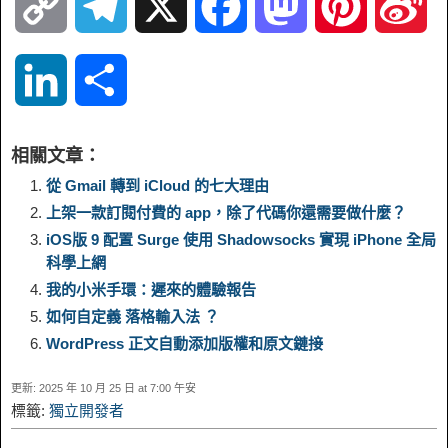
C
T
X
F
M
P
S
o
e
a
a
i
i
L
S
p
l
c
s
n
n
i
h
相關文章：
y
e
e
t
t
a
n
a
從 Gmail 轉到 iCloud 的七大理由
上架一款訂閱付費的 app，除了代碼你還需要做什麼？
L
g
b
o
e
W
k
r
iOS版 9 配置 Surge 使用 Shadowsocks 實現 iPhone 全局
科學上網
i
r
o
d
r
e
e
e
我的小米手環：遲來的體驗報告
如何自定義 落格輸入法 ？
n
a
o
o
e
i
d
WordPress 正文自動添加版權和原文鏈接
k
m
k
n
s
b
更新: 2025 年 10 月 25 日 at 7:00 午安
I
標籤:
獨立開發者
t
o
n