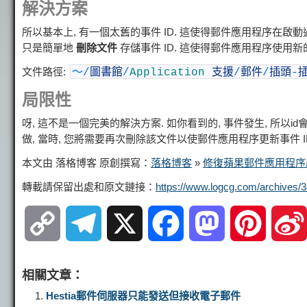
解決方案
所以基本上, 有一個太舊的事件 ID. 這使得郵件應用程序在啟動過
只是簡單地
刪除文件
存儲事件 ID. 這使得郵件應用程序使用新
文件路徑:
〜
/
圖書館
/
Application
支援
/
郵件
/
插頭
-
局限性
呀, 這不是一個完美的解決方案. 如你看到的, 事件發生, 所以
做, 當時, 您將需要再次刪除該文件以使郵件應用程序更新事件 I
本文由 落格博客 原創撰寫：
落格博客
»
修復蘋果郵件應用程序
轉載請保留出處和原文鏈接：
https://www.logcg.com/archives/3
C
T
X
F
M
P
o
e
a
a
i
相關文章：
p
l
c
s
n
Hestia郵件伺服器只能發送但接收電子郵件