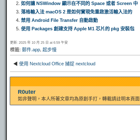
如何讓 NSWindow 顯示在不同的 Space 或者 Screen 中
y
e
e
t
t
落格輸入法 macOS 2 是如何實現免重啟激活輸入法的
禁用 Android File Transfer 自動啟動
L
g
b
o
e
使用 Packages 創建支持 Apple M1 芯片的 pkg 安裝包
i
r
o
d
r
更新: 2025 年 10 月 25 日 at 6:59 午安
標籤:
郵件.app
,
起步慢
n
a
o
o
e
◀
使用 Nextcloud Office 捕捉 nextcloud
k
m
k
n
s
R0uter
t
如非聲明，本人所著文章均為原創手打，轉載請註明本頁面