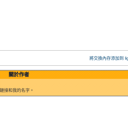
a
k
r
W
e
e
e
d
i
I
將交換內存添加到 ligh
b
n
關於作者
o
鏈接和我的名字。