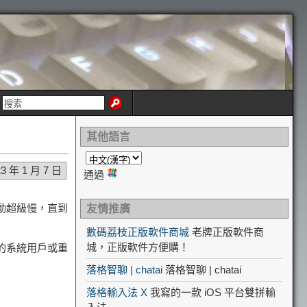
其他語言
23 年 1 月 7 日
通過
啟動超級慢，直到
友情推廣
數碼荔枝正版軟件商城
老牌正版軟件商
城，正版軟件方便購！
新的系統用戶或重
落格智聊 | chatai
落格智聊 | chatai
落格輸入法 X
我寫的一款 iOS 平台雙拼輸