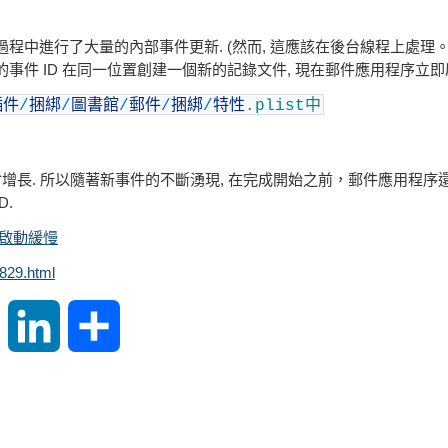
程中進行了大量的內部事件更新. (然而, 這應該在後台線程上處理。) A
的事件 ID 在同一位置創建一個新的記錄文件, 現在郵件應用程序立即
插件
/
捆綁
/
圖書館
/
郵件
/
捆綁
/
特性
.plist中
id會增長. 所以隨著新事件的不斷湧現, 在完成開始之前，郵件應用程
D.
啟動緩慢
829.html
S
L
S
i
i
h
n
n
a