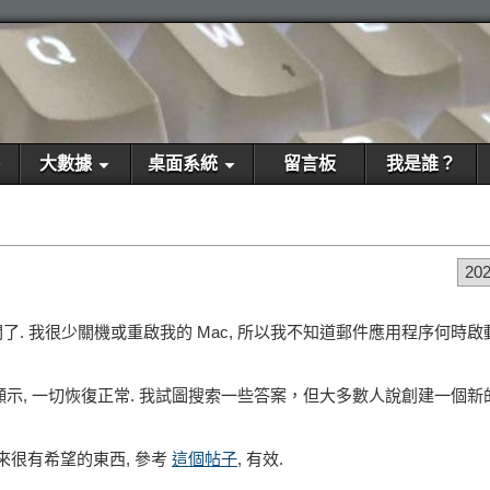
大數據
桌面系統
留言板
我是誰？
20
了. 我很少關機或重啟我的 Mac, 所以我不知道郵件應用程序何時
窗口顯示, 一切恢復正常. 我試圖搜索一些答案，但大多數人說創建一個
起來很有希望的東西, 參考
這個帖子
, 有效.