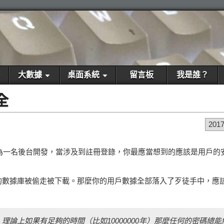
大數據
桌面系統
留言板
我是誰？
全
201
麼作為一名後台開發，當涉及到註冊登錄，你最應當想到的應該是用戶的
的數據庫被偷走被下載。那麼你的用戶數據全部落入了歹徒手中，應
，理論上如果有足夠的時間（比如10000000年）那麼任何的密碼總