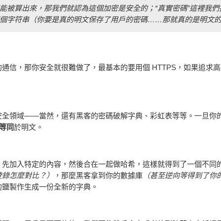
能被算出來，那我們就認為這個加密是安全的；“真實密碼”這裡我們
個字符串（你要是真的明文保存了用戶的密碼……那就真的是明文
通信，那你安全就很難做了，最基本的要用個 HTTPS，如果追求
安全領域——當然，還有黑客的密碼破解字典、彩虹表等等。一旦你
等同
於明文。
，先加入特定的內容，然後合在一起做哈希，這樣就得到了一個不同
登錄怎麼對比？）
，那麼黑客拿到你的數據庫
（甚至逆向等得到了你
的鹽製作生成一份全新的字典。