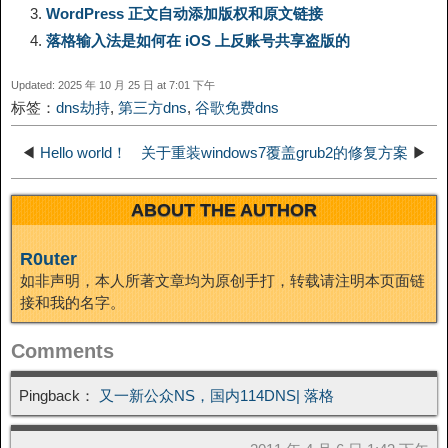
k
WordPress 正文自动添加版权和原文链接
落格输入法是如何在 iOS 上反账号共享盗版的
i
r
o
d
r
e
e
Updated: 2025 年 10 月 25 日 at 7:01 下午
n
a
o
o
e
i
标签：
dns劫持
,
第三方dns
,
谷歌免费dns
d
k
m
k
n
s
b
◀
Hello world！
关于重装windows7覆盖grub2的修复方案
▶
I
t
o
ABOUT THE AUTHOR
n
R0uter
如非声明，本人所著文章均为原创手打，转载请注明本页面链
接和我的名字。
Comments
Pingback：
又一新公众NS，国内114DNS| 落格