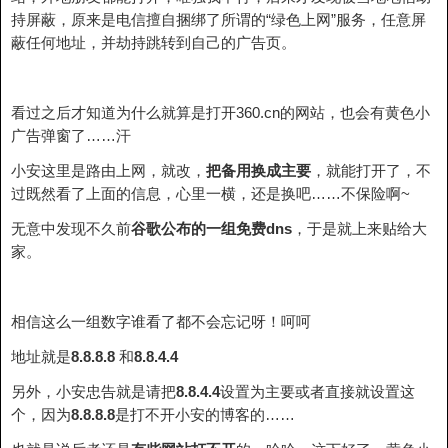
持屏蔽，原来是电信擅自捆绑了所谓的“绿色上网”服务，任意屏
蔽任何地址，并劫持跳转到自己的广告页。
看过之后才知道为什么就算是打开360.cn的网站，也会有黄色小
广告弹窗了……汗
小安这里是路由上网，就改，
把备用换成主要
，就能打开了，不
过既然看了上面的信息，心里一横，还是换吧……不保险啊~
无意中发现不久前
谷歌公布的一组免费dns
，于是就上来贴给大
家。
相信这么一组数字谁看了都不会忘记呀！呵呵
地址就是
8.8.8.8
和
8.8.4.4
另外，小安忠告就是请把
8.8.4.4
设置为主要或者直接就设置这
个，因为
8.8.8.8
是打不开小安的博客的……