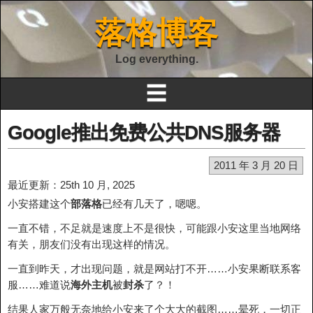
落格博客
Log everything.
☰
Google推出免费公共DNS服务器
2011 年 3 月 20 日
最近更新：25th 10 月, 2025
小安搭建这个
部落格
已经有几天了，嗯嗯。
一直不错，不足就是速度上不是很快，可能跟小安这里当地网络
有关，朋友们没有出现这样的情况。
一直到昨天，才出现问题，就是网站打不开……小安果断联系客
服……难道说
海外主机
被
封杀
了？！
结果人家万般无奈地给小安来了个大大的截图……晕死，一切正