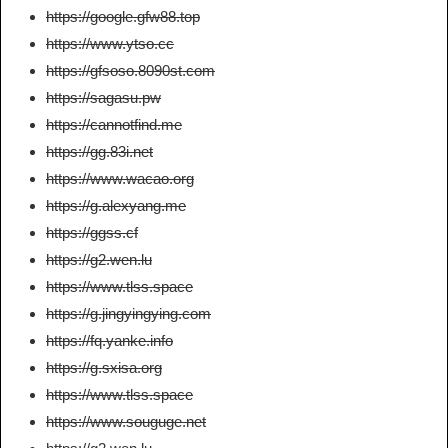
https://google.gfw88.top
https://www.ytso.cc
https://gfsoso.8090st.com
https://sagasu.pw
https://cannotfind.me
https://gg.83i.net
https://www.wacao.org
https://g.alexyang.me
https://ggss.cf
https://g2.wen.lu
https://www.tlss.space
https://g.jingyingying.com
https://fq.yanke.info
https://g.sxisa.org
https://www.tlss.space
https://www.souguge.net