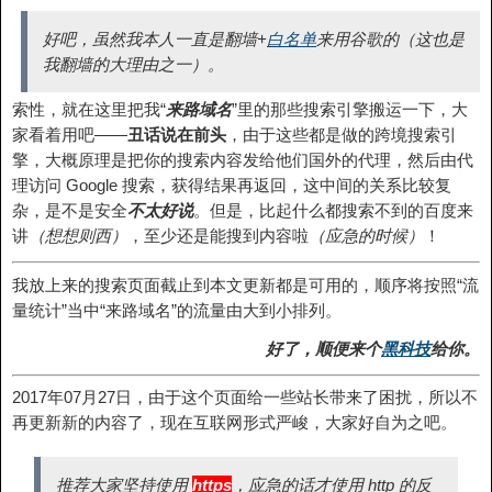
好吧，虽然我本人一直是翻墙+
白名单
来用谷歌的（这也是
我翻墙的大理由之一）。
索性，就在这里把我“
来路域名
”里的那些搜索引擎搬运一下，大
家看着用吧——
丑话说在前头
，由于这些都是做的跨境搜索引
擎，大概原理是把你的搜索内容发给他们国外的代理，然后由代
理访问 Google 搜索，获得结果再返回，这中间的关系比较复
杂，是不是安全
不太好说
。但是，比起什么都搜索不到的百度来
讲
（想想则西）
，至少还是能搜到内容啦
（应急的时候）
！
我放上来的搜索页面截止到本文更新都是可用的，顺序将按照“流
量统计”当中“来路域名”的流量由大到小排列。
好了，顺便来个
黑科技
给你。
2017年07月27日，由于这个页面给一些站长带来了困扰，所以不
再更新新的内容了，现在互联网形式严峻，大家好自为之吧。
推荐大家坚持使用
https
，应急的话才使用 http 的反