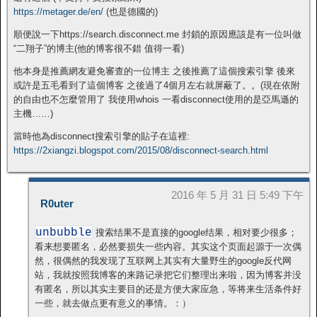
https://metager.de/en/
(也是德國的)
順便說一下https://search.disconnect.me 封鎖的原因應該是有一位叫做
“二翔子”的博主(他的博客很不錯 值得一看)
他本身是推薦網友避免審查的一位博主 之後推薦了這個搜索引擎 後來
或許是五毛看到了這個博客 之後過了4個月左右就屏蔽了。。(現在依附
的自由也不怎麼管用了 我使用whois 一看disconnect使用的是亞馬遜的
主機……)
當時他為disconnect搜索引擎的貼子在這裡:
https://2xiangzi.blogspot.com/2015/08/disconnect-search.html
2016 年 5 月 31 日 5:49 下午
R0uter
unbubble
搜索结果不是直接的google结果，相对要少很多；
看来想要匿名，必然要损失一些内容。其实这个页面起源于一次偶
然，很偶然的我发现了互联网上其实有大量野生的google反代网
站，我就按照我博客的来路记录把它们整理出来啦，因为博客并没
有匿名，所以其实主要目的还是方便大家应急，等将来生活条件好
一些，就去做点更有意义的事情。：）