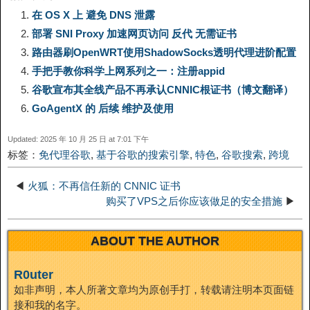
n
在 OS X 上 避免 DNS 泄露
部署 SNI Proxy 加速网页访问 反代 无需证书
L
g
b
o
e
W
k
路由器刷OpenWRT使用ShadowSocks透明代理进阶配置
手把手教你科学上网系列之一：注册appid
i
r
o
d
r
e
e
谷歌宣布其全线产品不再承认CNNIC根证书（博文翻译）
n
a
o
o
e
i
GoAgentX 的 后续 维护及使用
d
Updated: 2025 年 10 月 25 日 at 7:01 下午
k
m
k
n
s
b
标签：
免代理谷歌
,
基于谷歌的搜索引擎
,
特色
,
谷歌搜索
,
跨境
I
t
o
◀
火狐：不再信任新的 CNNIC 证书
n
购买了VPS之后你应该做足的安全措施
▶
ABOUT THE AUTHOR
R0uter
如非声明，本人所著文章均为原创手打，转载请注明本页面链
接和我的名字。