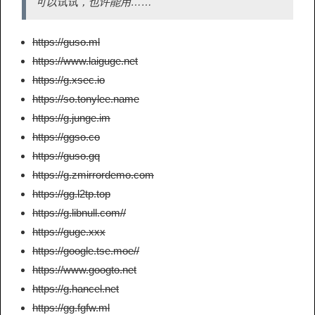
可以试试，也许能用……
https://guso.ml
https://www.laiguge.net
https://g.xsec.io
https://so.tonylee.name
https://g.junge.im
https://ggso.co
https://guso.gq
https://g.zmirrordemo.com
https://gg.l2tp.top
https://g.libnull.com//
https://guge.xxx
https://google.tse.moe//
https://www.googto.net
https://g.hancel.net
https://gg.fgfw.ml