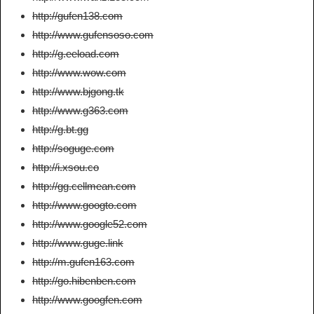
http://gufen138.com
http://www.gufensoso.com
http://g.eeload.com
http://www.wow.com
http://www.bjgong.tk
http://www.g363.com
http://g.bt.gg
http://soguge.com
http://i.xsou.co
http://gg.cellmean.com
http://www.googto.com
http://www.google52.com
http://www.guge.link
http://m.gufen163.com
http://go.hibenben.com
http://www.googfen.com