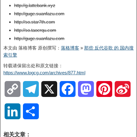
http://g.lattebank.xyz
http://guge.suanfazu.com
http://so.star7th.com
http://so.taoerqu.com
http://guge.suanfazu.com
本文由 落格博客 原创撰写：
落格博客
»
那些 反代谷歌 的 国内搜
索引擎
转载请保留出处和原文链接：
https://www.logcg.com/archives/877.html
C
T
X
F
M
P
S
o
e
a
a
i
i
L
分
p
l
c
s
n
n
i
享
相关文章：
y
e
e
t
t
a