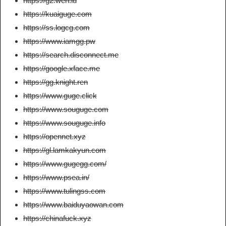
https://g2.wen.lu
https://kuaiguge.com
https://ss.logcg.com
https://www.iamgg.pw
https://search.disconnect.me
https://google.xface.me
https://gg.knight.ren
https://www.guge.click
https://www.souguge.com
https://www.souguge.info
https://opennet.xyz
https://gl.lamkakyun.com
https://www.gugegg.com/
https://www.psea.in/
https://www.tulingss.com
https://www.baiduyaowan.com
https://chinafuck.xyz