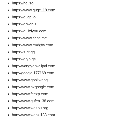
https://hei.so
https://www.guge119.com
https://guge.io
https://g.wen.lu
https://duliziyou.com
https://www.tianti.me
https://www.tmdgfw.com
https://s.bt.gg
https://g.yh.gs
http://wangye.wallpai.com
http://google.177169.com
http://www.gool.wang
http://www.hxgoogle.com
http://www.fcczp.com
http://www.gufen138.com
http://www.wesou.org
http://www.wanzi138.com