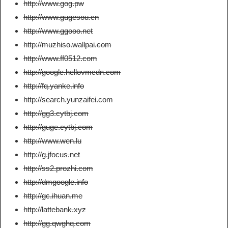
http://www.gog.pw
http://www.gugesou.cn
http://www.ggooo.net
http://muzhiso.wallpai.com
http://www.ff0512.com
http://google.hellovmcdn.com
http://fq.yanke.info
http://search.yunzaifei.com
http://gg3.cytbj.com
http://guge.cytbj.com
http://www.wen.lu
http://g.jfocus.net
http://ss2.prozhi.com
http://dmgoogle.info
http://gc.ihuan.me
http://lattebank.xyz
http://gg.qwghq.com