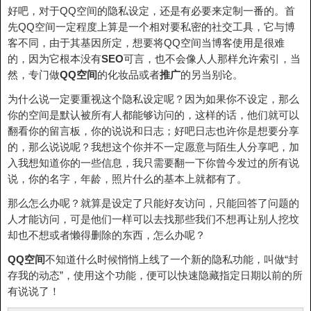
好吧，对于QQ空间的隐私设定，还是有必要来定制一番的。首
先QQ空间一定程度上算是一个相对要私密的社交工具，它与博
客不同，由于其基因所定，想要将QQ空间当博客使用是很难
的，因为它根本没有
SEO
可言，也不会像人人那样允许索引，当
然，专门做
QQ空间
的化妆品或者
推广
的另当别论。
为什么说一定要重视这个隐私设定呢？因为如果你不设定，那么
你的空间是默认被所有人都能够访问的，这样的话，他们就可以
翻看你的留言板，你的说说和日志；好吧日志也许你是想要分享
的，那么说说呢？我想这个你并不一定愿意与陌生人分享吧，加
入我想知道你的一些信息，我只需要翻一下你曾今发过的所有说
说，你的名字，年龄，照片什么的基本上就都有了。
那么怎么办呢？就算是设定了只能好友访问，只能回答了问题的
人才能访问，可是他们一样可以去找那些我们不想再让别人挖坟
却也不想或者懒得删除的东西，怎么办呢？
QQ空间
不知道什么时候悄悄上线了一个新的隐私功能，叫做“封
存我的动态”，使用这个功能，便可以快速隐藏指定日期以前的所
有说说了！