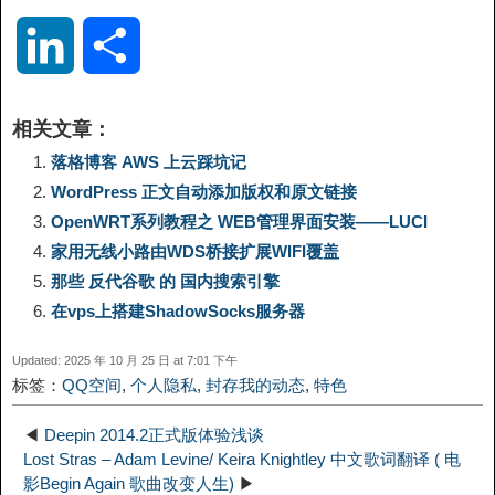
o
e
a
a
i
i
L
分
p
l
c
s
n
n
i
享
相关文章：
y
e
e
t
t
a
n
落格博客 AWS 上云踩坑记
WordPress 正文自动添加版权和原文链接
L
g
b
o
e
W
k
OpenWRT系列教程之 WEB管理界面安装——LUCI
家用无线小路由WDS桥接扩展WIFI覆盖
i
r
o
d
r
e
e
那些 反代谷歌 的 国内搜索引擎
n
a
o
o
e
i
在vps上搭建ShadowSocks服务器
d
Updated: 2025 年 10 月 25 日 at 7:01 下午
k
m
k
n
s
b
标签：
QQ空间
,
个人隐私
,
封存我的动态
,
特色
I
t
o
◀
Deepin 2014.2正式版体验浅谈
n
Lost Stras – Adam Levine/ Keira Knightley 中文歌词翻译 ( 电
影Begin Again 歌曲改变人生)
▶