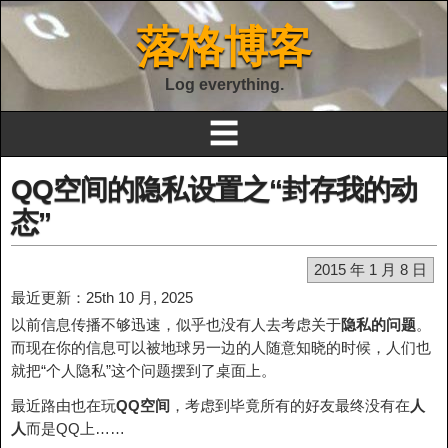
落格博客
Log everything.
☰
QQ空间的隐私设置之“封存我的动
态”
2015 年 1 月 8 日
最近更新：25th 10 月, 2025
以前信息传播不够迅速，似乎也没有人去考虑关于
隐私的问题
。
而现在你的信息可以被地球另一边的人随意知晓的时候，人们也
就把“个人隐私”这个问题摆到了桌面上。
最近路由也在玩
QQ空间
，考虑到毕竟所有的好友最终没有在
人
人
而是QQ上……