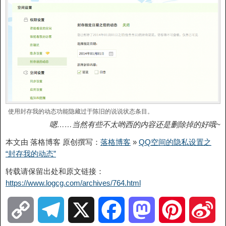
使用封存我的动态功能隐藏过于陈旧的说说状态条目。
嗯……当然有些不太哟西的内容还是删除掉的好哦~
本文由 落格博客 原创撰写：
落格博客
»
QQ空间的隐私设置之
“封存我的动态”
转载请保留出处和原文链接：
https://www.logcg.com/archives/764.html
C
T
X
F
M
P
S