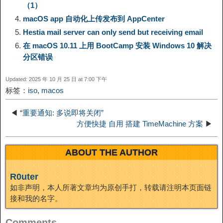
（1）
i
r
o
d
r
e
e
macOS app 自动化上传发布到 AppCenter
Hestia mail server can only send but receiving email
n
a
o
o
e
i
d
在 macOS 10.11 上用 BootCamp 安装 Windows 10 解决
分区错误
k
m
k
n
s
b
I
Updated: 2025 年 10 月 25 日 at 7:00 下午
t
o
标签：
iso
,
macos
n
◀
“重要通知: 多说即将关闭”
方便快捷 自用 搭建 TimeMachine 方案
▶
ABOUT THE AUTHOR
R0uter
如非声明，本人所著文章均为原创手打，转载请注明本页面链
接和我的名字。
Comments