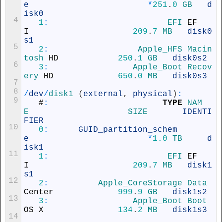
e
*
251
.
0
GB   
d
isk0
4
1
:
EFI 
EF
I
209
.
7
MB   
disk0
s1
5
2
:
Apple_HFS 
Macin
tosh 
HD
250
.
1
GB   
disk0s2
6
3
:
Apple_Boot 
Recov
ery 
HD
650
.
0
MB   
disk0s3
7
8
/
dev
/
disk1
(
external
,
physical
)
:
9
#
:
TYPE
NAM
E                    
SIZE       
IDENTI
FIER
10
0
:
GUID_partition_schem
e
*
1.0
TB     
d
isk1
11
1
:
EFI 
EF
I
209
.
7
MB   
disk1
s1
12
2
:
Apple_CoreStorage 
Data 
Center
999
.
9
GB   
disk1s2
13
3
:
Apple_Boot 
Boot 
OS
X
134
.
2
MB   
disk1s3
14