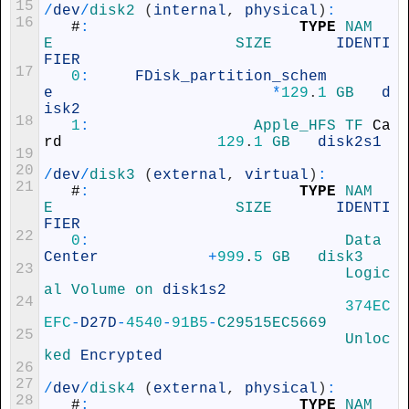
15
/
dev
/
disk2
(
internal
,
physical
)
:
16
#
:
TYPE
NAM
E                    
SIZE       
IDENTI
FIER
17
0
:
FDisk_partition_schem
e
*
129
.
1
GB   
d
isk2
18
1
:
Apple_HFS 
TF 
Ca
rd
129
.
1
GB   
disk2s1
19
20
/
dev
/
disk3
(
external
,
virtual
)
:
21
#
:
TYPE
NAM
E                    
SIZE       
IDENTI
FIER
22
0
:
Data 
Center
+
999
.
5
GB   
disk3
23
Logic
al 
Volume 
on 
disk1s2
24
374EC
EFC
-
D27D
-
4540
-
91B5
-
C29515EC5669
25
Unloc
ked 
Encrypted
26
27
/
dev
/
disk4
(
external
,
physical
)
:
28
#
:
TYPE
NAM