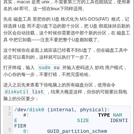
其实，macos 是类 unix，不需要第三方的工具也能搞定，使用著
名的 dd 即可。这一招在linux下同样适用。
先在 磁盘工具 里把你的 U盘 格式化为 MS-DOS(FAT) 格式，记
得选择 U盘 而不是U盘下边的那个分区，把 U盘 彻底抹掉后新的
分区会自动挂载，这个时候你需要选中那个新的分区，在 磁盘工
具 中把它卸载——注意不要把整个U盘都卸载了。
这个时候你在桌面上就应该已经看不到U盘了，但在磁盘工具中
还是可以看到的，这样就可以执行下一步了。
打开终端，输入
并输入密码进入 炒鸡 用户模式，
sudo
su
小心你的每一步，不要打错，不然完蛋哈哈。
进入之后先来查看下你电脑上的所有磁盘分区，使用命令
，结果大概是这样，但你的可能要比我电
diskutil
list
脑上的分区要少：
1
/
dev
/
disk0
(
internal
,
physical
)
:
2
#
:
TYPE
NAM
E                    
SIZE       
IDENTI
FIER
3
0
:
GUID_partition_schem