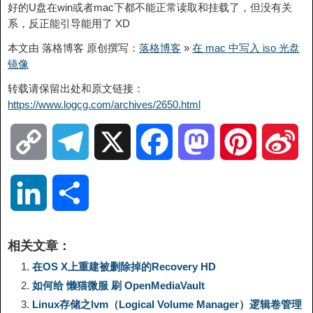
好的U盘在win或者mac下都不能正常读取和挂载了，但没有关
系，反正能引导能用了 XD
本文由 落格博客 原创撰写：
落格博客
»
在 mac 中写入 iso 光盘
镜像
转载请保留出处和原文链接：
https://www.logcg.com/archives/2650.html
C
T
X
F
M
P
S
o
e
a
a
i
i
L
分
p
l
c
s
n
n
i
享
相关文章：
y
e
e
t
t
a
n
在OS X上重建被删除掉的Recovery HD
如何给 懒猫微服 刷 OpenMediaVault
L
g
b
o
e
W
k
Linux存储之lvm（Logical Volume Manager）逻辑卷管理