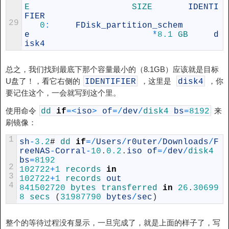
E                    
SIZE       
IDENTI
FIER
29
0
:
FDisk_partition_schem
e
*
8.1
GB     
d
isk4
总之，我们找到最底下那个容量最小的（8.1GB）应该就是目标
U盘了！，看它右侧的
，这里是
，你
IDENTIFIER
disk4
要记住这个，一会就写到这个里。
使用命令
来
dd
if
=
<
iso
>
of
=
/
dev
/
disk4
bs
=
8192
刷镜像：
1
sh
-
3.2
#
dd 
if
=
/
Users
/
r0uter
/
Downloads
/
F
reeNAS
-
Corral
-
10
.
0.2
.
iso
of
=
/
dev
/
disk4 
bs
=
8192
2
102722
+
1
records 
in
3
102722
+
1
records 
out
4
841502720
bytes 
transferred 
in
26
.
30699
8
secs
(
31987790
bytes
/
sec
)
整个的等待过程没有显示，一旦完成了，就是上面的样子了，写