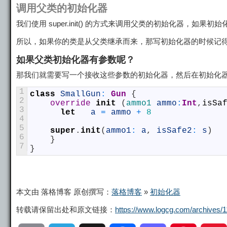
调用父类的初始化器
我们使用 super.init() 的方式来调用父类的初始化器，如果初
所以，如果你的类是从父类继承而来，那写初始化器的时候记
如果父类初始化器有参数呢？
那我们就需要写一个接收这些参数的初始化器，然后在初始化
1
class
SmallGun
:
 Gun
{
2
override
init
(
ammo1 
ammo
:
Int
,
isSa
3
let
a
=
ammo
+
8
4
5
super
.
init
(
ammo1
:
a
,
isSafe2
:
s
)
6
}
7
}
本文由 落格博客 原创撰写：
落格博客
»
初始化器
转载请保留出处和原文链接：
https://www.logcg.com/archives/1