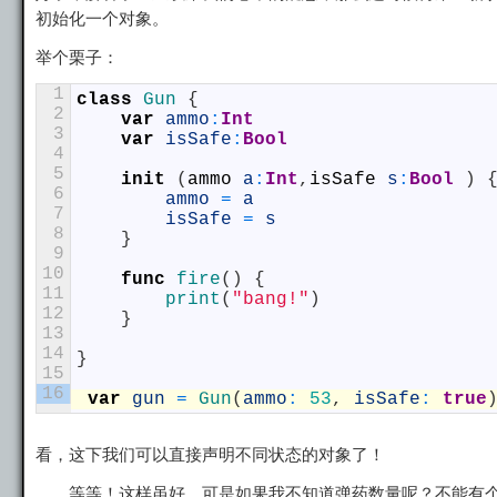
初始化一个对象。
举个栗子：
1
class
Gun
{
2
var
ammo
:
Int
3
var
isSafe
:
Bool
4
5
init
(
ammo
a
:
Int
,
isSafe
s
:
Bool
)
6
ammo
=
a
7
isSafe
=
s
8
}
9
10
func
fire
(
)
{
11
print
(
"bang!"
)
12
}
13
14
}
15
16
var
gun
=
Gun
(
ammo
:
53
,
isSafe
:
true
看，这下我们可以直接声明不同状态的对象了！
……等等！这样虽好，可是如果我不知道弹药数量呢？不能有