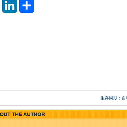
S
L
分
i
i
享
n
n
a
k
W
e
e
d
i
I
生存周期：自
b
n
OUT THE AUTHOR
o