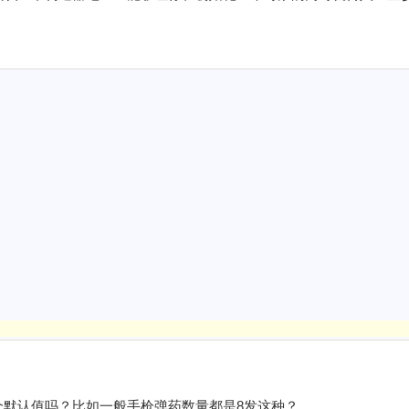
{
)
个默认值吗？比如一般手枪弹药数量都是8发这种？