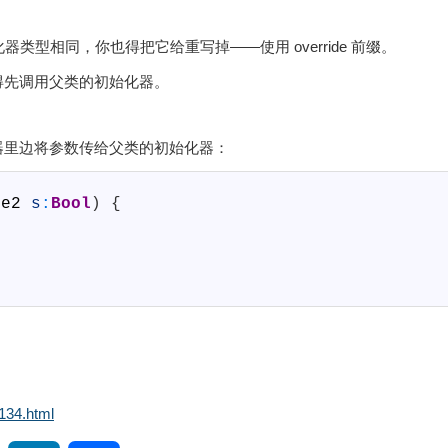
始化器类型相同，你也得把它给重写掉——使用 override 前缀。
得先调用父类的初始化器。
器里边将参数传给父类的初始化器：
fe2
s
:
Bool
)
{
134.html