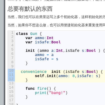
总要有默认的东西
当然，我们也可以在类里边写上多个初始化器，这样初始化的
当然，如果你不想这么做，也可以用便捷初始化器来重复使用
1
class
Gun
{
2
var
ammo
:
Int
3
var
isSafe
:
Bool
4
5
init
(
ammo
a
:
Int
,
isSafe
s
:
Bool
)
6
ammo
=
a
7
isSafe
=
s
8
}
9
10
convenience  
init
(
isSafe
s
:
Bool
)
{
11
self
.
init
(
ammo
:
8
,
isSafe
:
s
)
12
}
13
14
func
fire
(
)
{
15
print
(
"bang!"
)
16
}
17
18