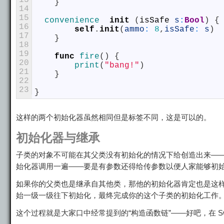
13
}
14
15
convenience  
init
(
isSafe
s
:
Bool
)
{
16
self
.
init
(
ammo
:
8
,
isSafe
:
s
)
17
}
18
19
func
fire
(
)
{
20
print
(
"bang!"
)
21
}
22
23
}
这样的两个初始化器虽然相同但是标签不同，这是可以的。
初始化器与继承
子类的对象不可能在其父类没有初始化的情况下给创造出来—
始化器调用一遍——要是有参数还得给传参数以便人家能够初
如果你的父类也是继承自其他类，那他的初始化器肯定也是这样的，
始一级一级往下初始化，最终完成你的这个子类的初始化工作
这个过程就是大家口中经常提到的“构造函数链”——好吧，在 Sw