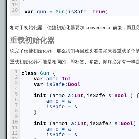
}
19
20
var
gun
=
Gun
(
isSafe
:
true
)
相对于初始化器，便捷初始化器要加 convenience 前
重载初始化器
说完了便捷初始化器，那么我们再回过头看看如果要重载多个
重载初始化器不能是相同的，即标签、参数、顺序必须有一样
1
class
Gun
{
2
var
ammo
:
Int
3
var
isSafe
:
Bool
4
5
init
(
ammo
a
:
Int
,
isSafe
s
:
Bool
)
6
ammo
=
a
7
isSafe
=
s
8
}
9
10
init
(
ammo1
a
:
Int
,
isSafe2
s
:
Bool
)
11
ammo
=
a
12
isSafe
=
s