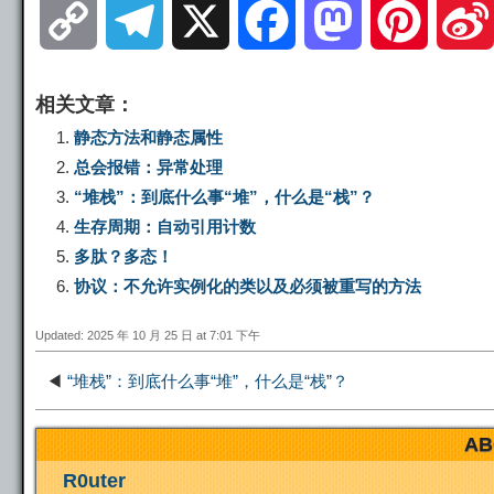
C
T
X
F
M
P
o
e
a
a
i
相关文章：
p
l
c
s
n
静态方法和静态属性
总会报错：异常处理
y
e
e
t
t
“堆栈”：到底什么事“堆”，什么是“栈”？
生存周期：自动引用计数
L
g
b
o
e
多肽？多态！
协议：不允许实例化的类以及必须被重写的方法
i
r
o
d
r
Updated: 2025 年 10 月 25 日 at 7:01 下午
n
a
o
o
e
◀
“堆栈”：到底什么事“堆”，什么是“栈”？
k
m
k
n
s
AB
t
R0uter