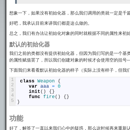
想象一下，如果没有初始化器，那么我们调用的类就一定是千
好吧，我承认目前来讲我们都是这么做的。
总之，我们有办法让初始化对象的同时就根据不同的属性来初
默认的初始化器
我们之前的类都没有提供初始化器，但因为我们写的是一个基
的属性赋值罢了，所以我们创建对象的时候才会使用空的括号
下面我们来看看默认初始化器的样子（实际上没有样子，但我
1
class
Weapon
{
2
var
aaa
=
0
3
init
(
)
{
}
4
func
fire
(
)
{
}
5
}
功能
好了，解答了一直以来我们心中的疑惑，那么这时候再来重新