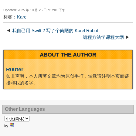
e
Updated: 2025 年 10 月 25 日 at 7:01 下午
n
a
o
o
e
i
标签：
Karel
d
k
m
k
n
s
b
◀
我自己用 Swift 2 写了个简陋的 Karel Robot
I
编程方法学课程大纲
▶
t
o
n
ABOUT THE AUTHOR
R0uter
如非声明，本人所著文章均为原创手打，转载请注明本页面链
接和我的名字。
Other Languages
by