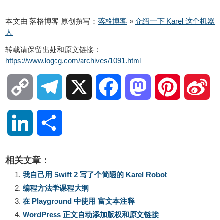
本文由 落格博客 原创撰写：
落格博客
»
介绍一下 Karel 这个机器
人
转载请保留出处和原文链接：
https://www.logcg.com/archives/1091.html
C
T
X
F
M
P
S
o
e
a
a
i
i
L
分
p
l
c
s
n
n
i
享
相关文章：
y
e
e
t
t
a
n
我自己用 Swift 2 写了个简陋的 Karel Robot
编程方法学课程大纲
L
g
b
o
e
W
k
在 Playground 中使用 富文本注释
WordPress 正文自动添加版权和原文链接
i
r
o
d
r
e