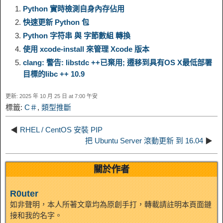
n
a
Python 實時檢測自身內存佔用
快速更新 Python 包
L
g
b
o
e
W
k
r
Python 字符串 與 字節數組 轉換
使用 xcode-install 來管理 Xcode 版本
i
r
o
d
r
e
e
e
clang: 警告: libstdc ++已棄用; 遷移到具有OS X最低部署
目標的libc ++ 10.9
n
a
o
o
e
i
d
更新: 2025 年 10 月 25 日 at 7:00 午安
k
m
k
n
s
b
標籤:
C＃
,
類型推斷
I
t
o
◀
RHEL / CentOS 安裝 PIP
n
把 Ubuntu Server 滾動更新 到 16.04
▶
關於作者
R0uter
如非聲明，本人所著文章均為原創手打，轉載請註明本頁面鏈
接和我的名字。