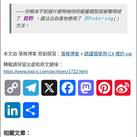
——你根本不知道什麼時候你的變量類型就被聲明成
了
，還沾沾自喜地使用了
目的
的ToString
(
)
方法。
本文由 落格博客 原創撰寫：
落格博客
»
請謹慎使用 C# 裡的 var
轉載請保留出處和原文鏈接：
https://www.logcg.com/archives/1722.html
C
T
X
F
M
P
S
o
e
a
a
i
i
L
S
p
l
c
s
n
n
i
h
相關文章：
y
e
e
t
t
a