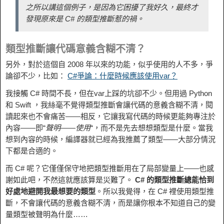
之所以講這個例子，是因為它困擾了我好久，最終才
發現原來是 C# 的類型推斷惹的禍。
類型推斷讓代碼意義含糊不清？
另外，對於這個自 2008 年以來的功能，似乎使用的人不多，爭
論卻不少，比如：
C#爭論：什麼時候應該使用var？
我接觸 C# 時間不長，但在var上踩的坑卻不少。但用過 Python
和 Swift ，我絲毫不覺得類型推斷會讓代碼的意義含糊不清，閱
讀起來也不會痛苦——相反，它讓我寫代碼的時候更能夠專注於
內容——即“
聲明——使用
“，而不是先去想想類型是什麼。當我
想到內容的時候，編譯器就已經為我推薦了類型——大部分情況
下都是合適的。
而 C# 呢？它僅僅保守地把類型推斷用在了局部變量上——也感
謝如此吧，不然這就應該算是災難了。
C# 的類型推斷總能恰到
好處地避開我最想要的類型
。所以我覺得，在 C# 裡使用類型推
斷，不會讓代碼的意義含糊不清，而是讓你根本不知道自己的變
量類型被聲明為什麼……