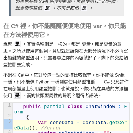
如果你有過 Swift 的使用經驗，再來使用 C# 的時候，
就會發現這個
，不再是那個
。
是
是
在 C# 裡，你不能隨隨便便地使用 var，你只能
在方法裡使用它。
說起
，其實名稱倒是一樣的，都是
變量
，都是變量的意
是
思。之所以使用這個詞，意思就是讓你在大部分情況下不必再寫
出複雜的類型聲明，只需要專注你的內容就好了，剩下的交給類
型推斷去完成。
不過在 C# 中，它對於這一點的支持比較保守。你不能像 Swift
一樣，也不能像 Python 一樣到處使用類型推斷——C# 只允許你
在局部變量上使用類型推斷；也就是說，你只能在具體的方法裡
使用
，而對於類型屬性的聲明？還得老語法。
是
1
public
partial 
class
ChatWindow
:
F
orm
2
{
3
var
coreData
=
CoreData
.
getCor
eData
(
)
;
//error
4