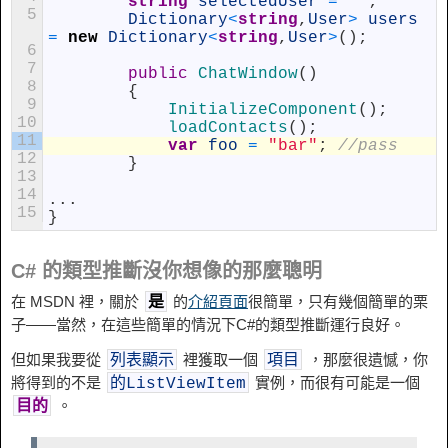
string
selectedUser
=
""
;
5
Dictionary
<
string
,
User
>
users
=
new
Dictionary
<
string
,
User
>
(
)
;
6
7
public
ChatWindow
(
)
8
{
9
InitializeComponent
(
)
;
10
loadContacts
(
)
;
11
var
foo
=
"bar"
;
//pass
12
}
13
14
.
.
.
15
}
C# 的類型推斷沒你想像的那麼聰明
在 MSDN 裡，關於
的
介紹頁面
很簡單，只有幾個簡單的栗
是
子——當然，在這些簡單的情況下C#的類型推斷運行良好。
但如果我要從
裡獲取一個
，那麼很遺憾，你
列表顯示
項目
將得到的不是
實例，而很有可能是一個
的ListViewItem
。
目的