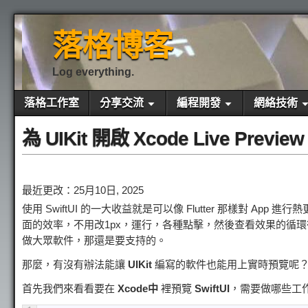
落格博客
Log everything.
落格工作室
分享交流
編程開發
網絡技術
為 UIKit 開啟 Xcode Live Preview
最近更改：25月10日, 2025
使用 SwiftUI 的一大收益就是可以像 Flutter 那樣對 
面的效率，不用改1px，運行，各種點擊，然後查看效果的循環往復。
做大眾軟件，那還是要支持的。
那麼，有沒有辦法能讓
UIKit
編寫的軟件也能用上實時預覽呢？其實是
首先我們來看看要在
Xcode中
裡預覽
SwiftUI
，需要做哪些工