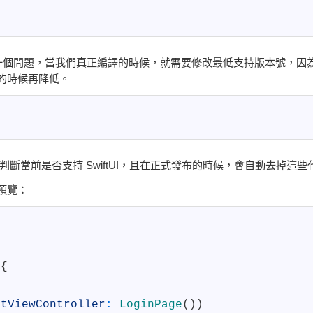
一個問題，當我們真正編譯的時候，就需要修改最低支持版本號，因
布的時候再降低。
動判斷當前是否支持 SwiftUI，且在正式發布的時候，會自動去掉這些
預覽：
{
otViewController
:
LoginPage
(
)
)