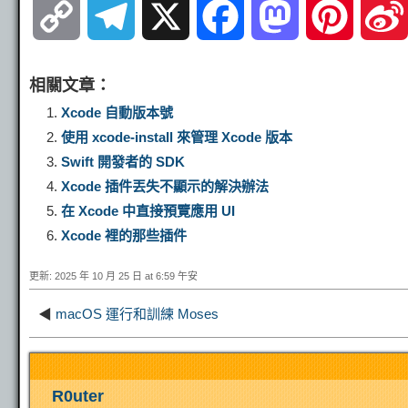
C
T
X
F
M
P
o
e
a
a
i
相關文章：
p
l
c
s
n
Xcode 自動版本號
使用 xcode-install 來管理 Xcode 版本
y
e
e
t
t
Swift 開發者的 SDK
Xcode 插件丟失不顯示的解決辦法
L
g
b
o
e
在 Xcode 中直接預覽應用 UI
Xcode 裡的那些插件
i
r
o
d
r
更新: 2025 年 10 月 25 日 at 6:59 午安
n
a
o
o
e
◀
macOS 運行和訓練 Moses
k
m
k
n
s
t
R0uter