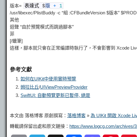
版本=
表達式
$
版
+
1
/usr/libexec/PlistBuddy -c “組 :CFBundleVersion $版本” $
其他
迴聲 “由於預覽模式而跳過腳本”
菲
[/蠟筆]
這樣，腳本就只會在正常編譯時執行了，不會影響到 Xcode Live P
參考文獻
如何在UIKit中使用實時預覽
姆拉比丘
/
UIViewPreviewProvider
SwiftUI: 自動預覽更新已暫停, 總是
本文由 落格博客 原創撰寫：
落格博客
»
為 UIKit 開啟 Xcode Liv
轉載請保留出處和原文鏈接：
https://www.logcg.com/archives/3