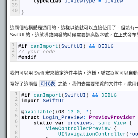
typealias
UIViewType
=
UIView
39
40
}
這兩個結構體是通用的，這樣以後就可以直接使用了。但這有
SwiftUI 的，這就導致開發的時候需要調高版本號，在正式發
1
#
if
canImport
(
SwiftUI
)
&&
DEBUG
2
// your code
3
#
endif
我們可以用 Swift 宏來搞定這件事情，這樣，編譯器就可以自
寫好了這兩個
之後，我們去需要預覽的文件中，啟用
可代表
1
#
if
canImport
(
SwiftUI
)
&&
DEBUG
2
import
SwiftUI
3
4
@
available
(
iOS
13
.
0
,
*
)
5
struct
Login_Preview
:
 PreviewProvider
6
static
var
previews
:
some
View
{
7
ViewControllerPreview
{
8
UINavigationController
(
ro