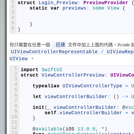
1
struct
Login_Preview
:
 PreviewProvider
2
static
var
previews
:
some
View
{
3
4
5
}
6
}
你只需要在任意一個
文件中加上上面的代碼，Xcode 
.
迅速
UIViewControllerRepresentable
/
UIViewRep
。
UIView
1
import
SwiftUI
2
struct
ViewControllerPreview
:
 UIViewC
3
4
typealias
UIViewControllerType
=
5
6
let
viewControllerBuilder
:
(
)
->
7
8
init
(
_
viewControllerBuilder
:
@
es
9
self
.
viewControllerBuilder
=
10
}
11
12
@
available
(
iOS
13
.
0.0
,
*
)
13