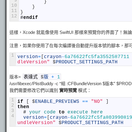
9
}
10
}
11
}
12
#
endif
這樣，Xcode 就能像使用 SwiftUI 那樣來預覽你的界面
注意，如果你使用了在每次編譯後自動提升版本號的腳本，那可能
1
version
=
[
crayon
-
6a76622fc5fa3552587711
dleVersion"
$
PRODUCT_SETTINGS_PATH
版本=
表達式
$
版
+
1
/usr/libexec/PlistBuddy -c “組 :CFBundleVersion $版本” $
我們需要修改它們以識別
實時預覽
模式：
1
if
[
$
ENABLE_PREVIEWS
==
"NO"
]
2
then
3
#
your 
code 
to
execute 
here
4
version
=
[
crayon
-
6a76622fc5fa80399081
undleVersion"
$
PRODUCT_SETTINGS_PATH