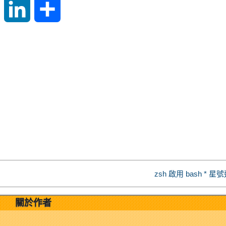
S
L
S
i
i
h
n
n
a
a
k
r
W
e
e
e
d
i
I
zsh 啟用 bash * 
b
n
關於作者
o