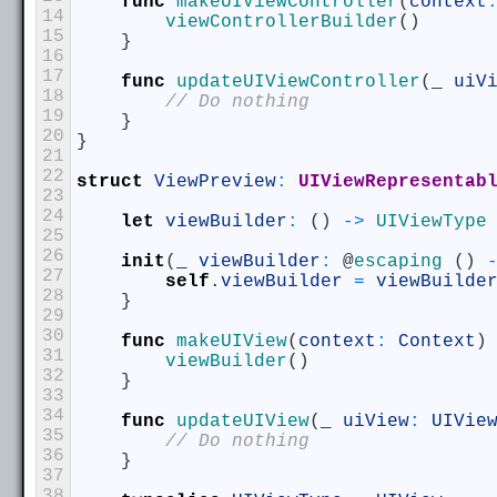
func
makeUIViewController
(
context
14
viewControllerBuilder
(
)
15
}
16
17
func
updateUIViewController
(
_
uiV
18
// Do nothing
19
}
20
}
21
22
struct
ViewPreview
:
 UIViewRepresentab
23
24
let
viewBuilder
:
(
)
->
UIViewType
25
26
init
(
_
viewBuilder
:
@
escaping
(
)
27
self
.
viewBuilder
=
viewBuilde
28
}
29
30
func
makeUIView
(
context
:
Context
)
31
viewBuilder
(
)
32
}
33
34
func
updateUIView
(
_
uiView
:
UIVie
35
// Do nothing
36
}
37
38