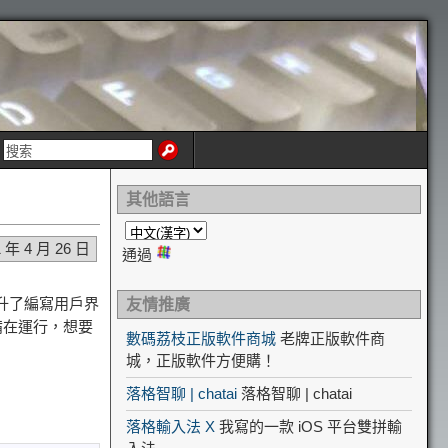
其他語言
1 年 4 月 26 日
通過
大提升了編寫用戶界
友情推廣
設備在運行，想要
數碼荔枝正版軟件商城
老牌正版軟件商
城，正版軟件方便購！
落格智聊 | chatai
落格智聊 | chatai
落格輸入法 X
我寫的一款 iOS 平台雙拼輸