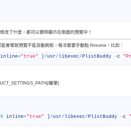
了！無論修改了什麼，都可以實時顯示在側面的預覽中！
會導致預覽不能自動刷新，每次都要手動點 Resume，比如：
inline
=
"true"
]
/
usr
/
libexec
/
PlistBuddy
-
c
"P
PRODUCT_SETTINGS_PATH[/蠟筆]
99
inline
=
"true"
]
/
usr
/
libexec
/
PlistBuddy
-
c