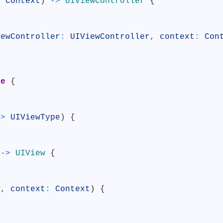
:
Context
)
->
UIViewController
{
iewController
:
UIViewController
,
context
:
Con
le
{
->
UIViewType
)
{
r
->
UIView
{
w
,
context
:
Context
)
{