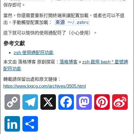
保存即可。
當然，你還需要重新打開終端來讓配置加載，或者也可以不退
出，手動觸發配置加載：
來源
〜
/
.
zshrc
這下就可以愉快的使用通配符了（小心使用）。
參考文獻
zsh 使用通配符功能
本文由 落格博客 原創撰寫：
落格博客
»
zsh 啟用 bash * 星號通
配符功能
轉載請保留出處和原文鏈接：
https://www.logcg.com/archives/3505.html
C
T
X
F
M
P
S
o
e
a
a
i
i
L
S
p
l
c
s
n
n