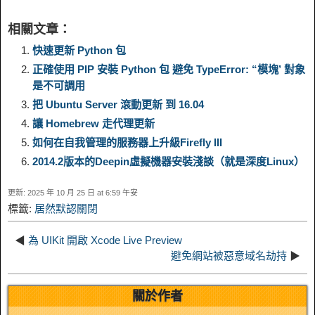
i
h
相關文章：
y
e
e
t
t
a
n
a
快速更新 Python 包
正確使用 PIP 安裝 Python 包 避免 TypeError: “模塊’ 對象
L
g
b
o
e
W
是不可調用
k
r
把 Ubuntu Server 滾動更新 到 16.04
i
r
o
d
r
e
e
e
讓 Homebrew 走代理更新
如何在自我管理的服務器上升級Firefly III
n
a
o
o
e
i
d
2014.2版本的Deepin虛擬機器安裝淺談（就是深度Linux）
k
m
k
n
s
b
更新: 2025 年 10 月 25 日 at 6:59 午安
I
標籤:
居然默認關閉
t
o
n
◀
為 UIKit 開啟 Xcode Live Preview
避免網站被惡意域名劫持
▶
關於作者