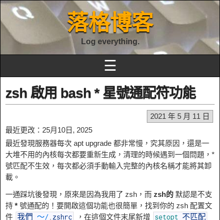
落格博客
Log everything.
☰
zsh 啟用 bash * 星號通配符功能
2021 年 5 月 11 日
最近更改：25月10日, 2025
最近發現服務器每次 apt upgrade 都非常慢，究其原因，還是一
大堆不用的內核每次都要重新生成，清理的時候遇到一個問題，*
號匹配不生效，每次都必須手動輸入完整的內核名稱才能將其卸
載。
一通踩坑後發現，原來是因為我用了 zsh，而
zsh的
默認是不支
持
*
號通配的！要開啟這個功能也很簡單，找到你的 zsh 配置文
件
，在這個文件末尾新增
我們
〜
/
.
zshrc
setopt
不匹配