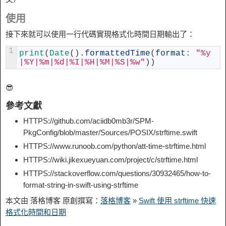
使用
接下來就可以使用一行代碼實現格式化時間日期輸出了：
1
print
(
Date
(
)
.
formattedTime
(
format
:
"%y
|%Y|%m|%d|%I|%H|%M|%S|%w"
)
)
😎
參考文獻
HTTPS://github.com/aciidb0mb3r/SPM-
PkgConfig/blob/master/Sources/POSIX/strftime.swift
HTTPS://www.runoob.com/python/att-time-strftime.html
HTTPS://wiki.jikexueyuan.com/project/c/strftime.html
HTTPS://stackoverflow.com/questions/30932465/how-to-
format-string-in-swift-using-strftime
本文由 落格博客 原創撰寫：
落格博客
»
Swift 使用 strftime 快速
格式化時間和日期