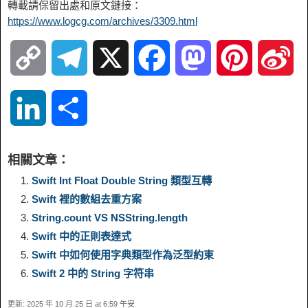
轉載請保留出處和原文鏈接：
https://www.logcg.com/archives/3309.html
C
T
X
F
M
P
S
o
e
a
a
i
i
L
S
p
l
c
s
n
n
i
h
相關文章：
y
e
e
t
t
a
n
a
Swift Int Float Double String 類型互轉
Swift 裡的數組去重方案
L
g
b
o
e
W
k
r
String.count VS NSString.length
Swift 中的正則表達式
i
r
o
d
r
e
e
e
Swift 中如何使用字典類型作為泛型約束
n
a
o
o
e
i
Swift 2 中的 String 字符串
d
更新: 2025 年 10 月 25 日 at 6:59 午安
k
m
k
n
s
b