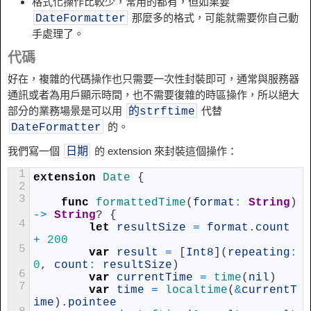
格式化操作比較少，常用的都有，但如果要
那麼多的格式，可能就需要你自己動
DateFormatter
手處理了。
代碼
好在，複雜的代碼操作也只需要一次性封裝即可，通常與服務器
通訊或者為用戶顯示時間，也不需要復雜的時區操作，所以絕大
部分的業務場景是可以用
代替
的strftime
的。
DateFormatter
我們寫一個
的 extension 來封裝這個操作：
日期
1
extension
Date
{
2
3
func
formattedTime
(
format
:
String
)
->
String
?
{
4
let
resultSize
=
format
.
count
+
200
5
var
result
=
[
Int8
]
(
repeating
:
0
,
count
:
resultSize
)
6
var
currentTime
=
time
(
nil
)
7
var
time
=
localtime
(
&
currentT
ime
)
.
pointee