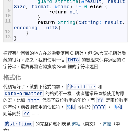
8
guard 
strftime
(
&
result
,
result
Size
,
format
,
&
time
)
!=
0
else
{
9
return
nil
10
}
11
return
String
(
cString
:
result
,
encoding
:
.
utf8
)
12
}
13
}
這裡有些困難的地方在於需要使用 C 指針，但 Swift 又把指針隱
藏的很好，總之，我們使用一個
的數組來保存返回的 C
INT8
字符串，最終再將它轉換成 Swift 裡的字符串返回。
格式化
代碼寫好了，就剩下格式問題，
和
的strftime
的格式不一樣，後者通常是直接使用對應
DateFormatter
的宏，比如
代表了四位數字的年份，而
是兩位數字
YYYY
YY
的年份，前者則使用的佔位符，
等同於
，
%
和
YYYY
%
和
則等同於
......
YY
的完整符號列表見
這裡
（英文），
這裡
（中
的strftime
文）