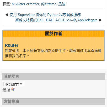
標籤:
NSDateFormatter
,
的strftime
,
迅速
I
t
o
◀
使用 Supervisor 將你的 Python 程序變成服務
n
斯威夫特調試EXC_BAD_ACCESS中的AppDelegate
▶
關於作者
R0uter
如非聲明，本人所著文章均為原創手打，轉載請註明本頁面鏈
接和我的名字。
其他語言
通過
友情推廣