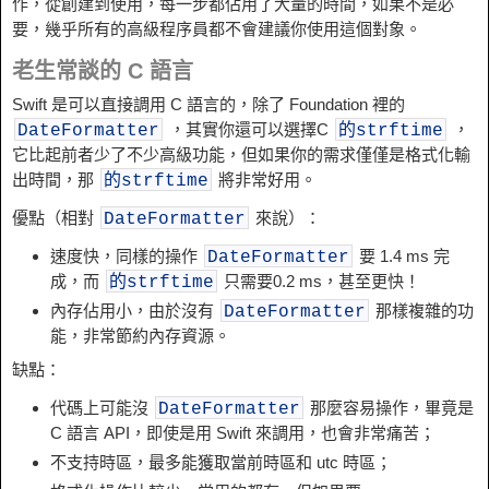
作，從創建到使用，每一步都佔用了大量的時間，如果不是必
要，幾乎所有的高級程序員都不會建議你使用這個對象。
老生常談的 C 語言
Swift 是可以直接調用 C 語言的，除了 Foundation 裡的
，其實你還可以選擇C
，
DateFormatter
的strftime
它比起前者少了不少高級功能，但如果你的需求僅僅是格式化輸
出時間，那
將非常好用。
的strftime
優點（相對
來說）：
DateFormatter
速度快，同樣的操作
要 1.4 ms 完
DateFormatter
成，而
只需要0.2 ms，甚至更快！
的strftime
內存佔用小，由於沒有
那樣複雜的功
DateFormatter
能，非常節約內存資源。
缺點：
代碼上可能沒
那麼容易操作，畢竟是
DateFormatter
C 語言 API，即使是用 Swift 來調用，也會非常痛苦；
不支持時區，最多能獲取當前時區和 utc 時區；