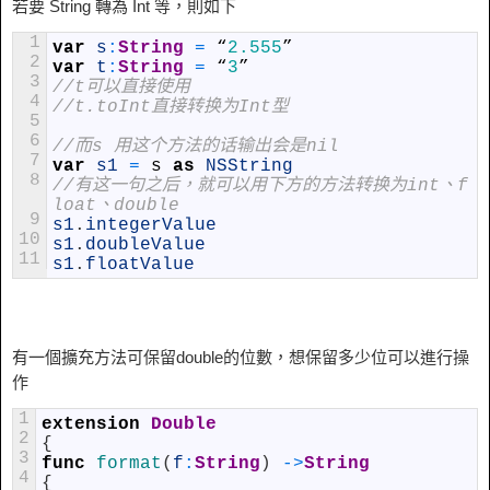
若要 String 轉為 Int 等，則如下
1
var
s
:
String
=
“
2.555
”
2
var
t
:
String
=
“
3
”
3
//t可以直接使用
4
//t.toInt直接转换为Int型
5
6
//而s 用这个方法的话输出会是nil
7
var
s1
=
s
as
NSString
8
//有这一句之后，就可以用下方的方法转换为int、f
loat、double
9
s1
.
integerValue
10
s1
.
doubleValue
11
s1
.
floatValue
有一個擴充方法可保留double的位數，想保留多少位可以進行操
作
1
extension
Double
2
{
3
func
format
(
f
:
String
)
->
String
4
{