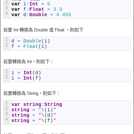
2
var
i
:
Int
=
5
3
var
f
:
Float
=
3.3
4
var
d
:
Double
=
4.455
若要 Int 轉換為 Double 或 Float ，則如下
1
d
=
Double
(
i
)
2
f
=
Float
(
i
)
若要轉換為 Int，則如下：
1
i
=
Int
(
d
)
2
i
=
Int
(
f
)
若要轉換為 String，則如下：
1
var
string
:
String
2
string
=
"
\
(
i
)
"
3
string
=
"
\
(
d
)
"
4
string
=
"
\
(
f
)
"