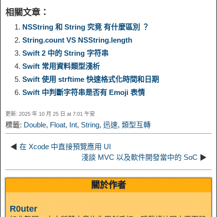
i
h
相關文章：
y
e
e
t
t
a
n
a
NSString 和 String 究竟 有什麼區別 ？
String.count VS NSString.length
L
g
b
o
e
W
k
r
Swift 2 中的 String 字符串
Swift 常用資料類型淺析
i
r
o
d
r
e
e
e
Swift 使用 strftime 快速格式化時間和日期
n
a
o
o
e
i
Swift 中判斷字符串是否有 Emoji 表情
d
更新: 2025 年 10 月 25 日 at 7:01 午安
k
m
k
n
s
b
標籤:
Double
,
Float
,
Int
,
String
,
迅速
,
類型互轉
I
t
o
◀
在 Xcode 中直接預覽應用 UI
n
淺談 MVC 以及軟件開發當中的 SoC
▶
關於作者
R0uter