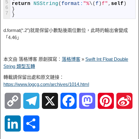
5
return
NSString
(
format
:
"%
\
(
f
)
f"
,
self
)
6
}
7
}
d.format(“.2”)就是保留小數點後兩位數位，此時的輸出會變成
「4.46」
本文由 落格博客 原創撰寫：
落格博客
»
Swift Int Float Double
String 類型互轉
轉載請保留出處和原文鏈接：
https://www.logcg.com/archives/1014.html
C
T
X
F
M
P
S
o
e
a
a
i
i
L
S
p
l
c
s
n
n