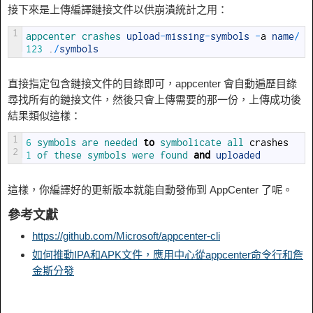
接下來是上傳編譯鏈接文件以供崩潰統計之用：
1
appcenter 
crashes 
upload
-
missing
-
symbols
-
a
name
/
123
.
/
symbols
直接指定包含鏈接文件的目錄即可，appcenter 會自動遍歷目錄
尋找所有的鏈接文件，然後只會上傳需要的那一份，上傳成功後
結果類似這樣：
1
6
symbols 
are 
needed 
to
symbolicate 
all 
crashes
2
1
of 
these 
symbols 
were 
found 
and
uploaded
這樣，你編譯好的更新版本就能自動發佈到 AppCenter 了呢。
參考文獻
https://github.com/Microsoft/appcenter-cli
如何推動IPA和APK文件，應用中心從appcenter命令行和詹
金斯分發