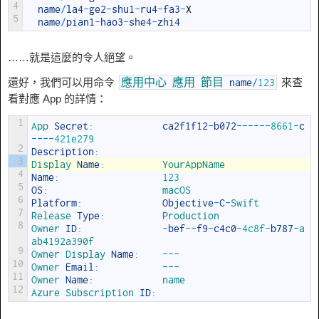
4
name
/
la4
-
ge2
-
shu1
-
ru4
-
fa3
-
X
5
name
/
pian1
-
hao3
-
she4
-
zhi4
……就是這麼的令人絕望。
還好，我們可以用命令
來查
應用中心
應用
節目
name
/
123
看對應 App 的詳情：
1
App 
Secret
:
ca2f1f12
-
b072
--
--
--
8661
-
c
--
--
421e279
2
Description
:
3
Display 
Name
:
YourAppName
4
Name
:
123
5
OS
:
macOS
6
Platform
:
Objective
-
C
-
Swift
7
Release 
Type
:
Production
8
Owner 
ID
:
-
bef
--
f9
-
c4c0
-
4c8f
-
b787
-
a
ab4192a390f
9
Owner 
Display 
Name
:
--
-
10
Owner 
Email
:
--
-
11
Owner 
Name
:
name
12
Azure 
Subscription 
ID
: