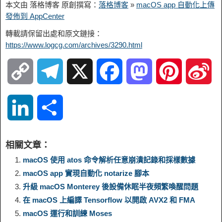
本文由 落格博客 原創撰寫：
落格博客
»
macOS app 自動化上傳
發佈到 AppCenter
轉載請保留出處和原文鏈接：
https://www.logcg.com/archives/3290.html
C
T
X
F
M
P
S
o
e
a
a
i
i
L
S
p
l
c
s
n
n
i
h
相關文章：
y
e
e
t
t
a
n
a
macOS 使用 atos 命令解析任意崩潰記錄和採樣數據
macOS app 實現自動化 notarize 腳本
L
g
b
o
e
W
k
r
升級 macOS Monterey 後設備休眠半夜頻繁喚醒問題
在 macOS 上編譯 Tensorflow 以開啟 AVX2 和 FMA
i
r
o
d
r
e
e
e
macOS 運行和訓練 Moses