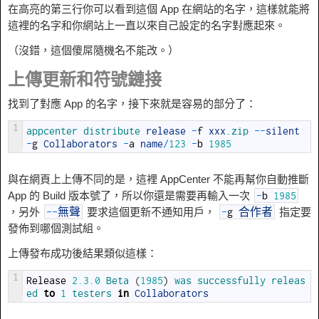
在高亮的第三行你可以看到這個 App 在網站的名字，這樣就能將
這裡的名字和你網站上一直以來自己設定的名字對應起來。
（沒錯，這個傻屌隨機名不能改。）
上傳更新和符號鏈接
找到了對應 App 的名字，接下來就是容易的部分了：
1
appcenter 
distribute 
release
-
f
xxx
.zip
--
silent
-
g
Collaborators
-
a
name
/
123
-
b
1985
與在網頁上上傳不同的是，這裡 AppCenter 不能再幫你自動推斷
App 的 Build 版本號了，所以你還是需要再輸入一次
-
b
1985
，另外
要求這個更新不通知用戶，
指定要
--
無聲
-
g
合作者
發佈到哪個測試組。
上傳發布成功後結果類似這樣：
1
Release
2.3.0
Beta
(
1985
)
was 
successfully 
releas
ed 
to
1
testers 
in
Collaborators