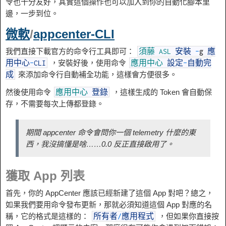
令也十分友好，其實這個操作也可以加入到你的自動化腳本里
邊，一步到位。
微軟
/
appcenter-CLI
我們直接下載官方的命令行工具即可：
須藤
ASL
安裝
-
g
應
，安裝好後，使用命令
用中心
-
CLI
應用中心
設定
-
自動完
來添加命令行自動補全功能，這樣會方便很多。
成
然後使用命令
，這樣生成的 Token 會自動保
應用中心
登錄
存，不需要每次上傳都登錄。
期間 appcenter 命令會問你一個 telemetry 什麼的東
西，我沒搞懂是啥……0.0 反正直接啟用了。
獲取 App 列表
首先，你的 AppCenter 應該已經新建了這個 App 對吧？總之，
如果我們要用命令發布更新，那就必須知道這個 App 對應的名
稱，它的格式是這樣的：
，但如果你直接按
所有者
/
應用程式