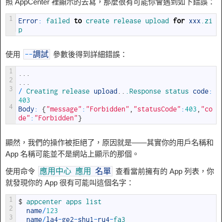
照 AppCenter 裡顯示的去寫，那麼很有可能你會遇到如下錯誤：
1
Error
:
failed 
to
create 
release 
upload 
for
xxx
.zi
p
使用
參數後得到詳細錯誤：
--
調試
1
.
.
.
2
.
.
.
3
/
Creating 
release 
upload
.
.
.Response
status 
code
:
403
4
Body
:
{
"message"
:
"Forbidden"
,
"statusCode"
:
403
,
"co
de"
:
"Forbidden"
}
顯然，我們的操作被拒絕了，原因就是——其實你的用戶名稱和
App 名稱可能並不是網站上顯示的那個。
使用命令
查看當前擁有的 App 列表，你
應用中心
應用
名單
就發現你的 App 很有可能叫這個名字：
1
$
appcenter 
apps 
list
2
name
/
123
3
name
/
la4
-
ge2
-
shu1
-
ru4
-
fa3