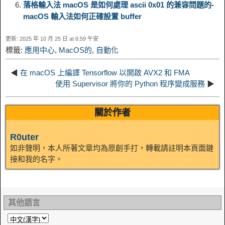
n
a
o
o
e
i
落格輸入法 macOS 是如何處理 ascii 0x01 的兼容問題的-
d
macOS 輸入法如何正確設置 buffer
k
m
k
n
s
b
更新: 2025 年 10 月 25 日 at 6:59 午安
I
標籤:
應用中心
,
MacOS的
,
自動化
t
o
n
◀
在 macOS 上編譯 Tensorflow 以開啟 AVX2 和 FMA
使用 Supervisor 將你的 Python 程序變成服務
▶
關於作者
R0uter
如非聲明，本人所著文章均為原創手打，轉載請註明本頁面鏈
接和我的名字。
其他語言