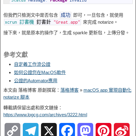
Status 
Message
:
Package
Invalid
但我們只檢測文中是否包含
即可，一旦包含，就使用
成功
來完成 notarize。
xcrun
訂書機
釘書針
"Great.app"
接下來，就是原本的操作了，生成 sparkle 更新包，上傳分發。
參考文獻
自定義工作流公證
如何公證您在MacOS軟件
公證的Automator應用
本文由 落格博客 原創撰寫：
落格博客
»
macOS app 實現自動化
notarize 腳本
轉載請保留出處和原文鏈接：
https://www.logcg.com/archives/3222.html
C
T
X
F
M
P
S