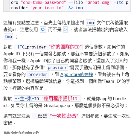
ord
"one-time-password"
--
file
"Great.dmg"
-
itc
_
p
rovider
"your team id"
&
>
tmp
這裡有幾點要注意，首先上傳結果輸出到
文件供稍後獲取
tmp
查詢id，注意使用
而不是
，後者無法把輸出的內容放入
&
>
>
；
tmp
對於
這個參數，如果你的
-
ITC
_
provider
"你的團隊的ID"
Apple ID 下只有一個開發者賬號，那就不需要這個參數了，如果
你和我一樣，Apple ID除了自己的開發者賬號，還加入了別人的
組，那你就有了多個“
”需要手動指明是上傳到哪個，
provider
要查看你的
，到
App Store的連接
，登錄後在右上角
provider
點擊菜單，選擇編輯賬號信息，你能找到一個叫做“Team ID”的字
段，裡邊的內容就是；
對於
，就是你app的 bundle
--
主
-
束
-
ID
"應用程序捆綁ID"
id，如果你上傳的是 Great.app.zip，那麼這個參數不是必須的；
還有就是注意
這個參數，要生成一次性
--
密碼
"一次性密碼"
密碼。