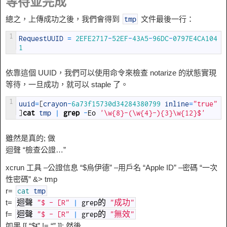
等待並完成
總之，上傳成功之後，我們會得到
文件最後一行：
tmp
1
RequestUUID
=
2EFE2717
-
52EF
-
43A5
-
96DC
-
0797E4CA104
1
依靠這個 UUID，我們可以使用命令來檢查 notarize 的狀態實現
等待，一旦成功，就可以 staple 了。
1
uuid
=
[
crayon
-
6a73f15730d34284380799
inline
=
"true"
]
cat
tmp
|
grep
-
Eo
'\w{8}-(\w{4}-){3}\w{12}$'
雖然是真的; 做
迴聲 “檢查公證…”
xcrun 工具 –公證信息 “$烏伊德” –用戶名 “Apple ID” –密碼 “一次
性密碼” &> tmp
r=
cat
tmp
t=
迴聲
"$ - [R"
|
grep的
"成功"
f=
迴聲
"$ - [R"
|
grep的
"無效"
如果 [[ “$ŧ” != “” ]]; 然後