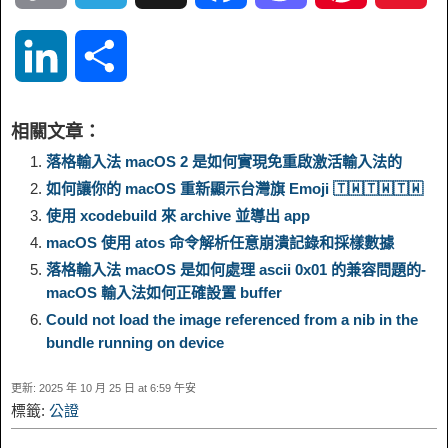
o
e
a
a
i
i
L
S
p
l
c
s
n
n
i
h
相關文章：
y
e
e
t
t
a
n
a
落格輸入法 macOS 2 是如何實現免重啟激活輸入法的
如何讓你的 macOS 重新顯示台灣旗 Emoji 🇹🇼️🇹🇼️🇹🇼️
L
g
b
o
e
W
k
r
使用 xcodebuild 來 archive 並導出 app
macOS 使用 atos 命令解析任意崩潰記錄和採樣數據
i
r
o
d
r
e
e
e
落格輸入法 macOS 是如何處理 ascii 0x01 的兼容問題的-
macOS 輸入法如何正確設置 buffer
n
a
o
o
e
i
d
Could not load the image referenced from a nib in the
bundle running on device
k
m
k
n
s
b
I
更新: 2025 年 10 月 25 日 at 6:59 午安
t
o
標籤:
公證
n