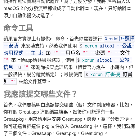
個操作無法實現自動化處理，為了方便分發，我將 落格輸入法
macOS 2 的分發流程都做成了自動化腳本，現在，只好給腳本
添加自動化提交功能了。
命令工具
蘋果官方實際上有提供cli 命令，首先你需要運行
Xcode中
-
選擇
來安裝支持，然後我們使用
--
安裝
$
xcrun
altool
--
公證
-
應用程式
--
主
-
束
-
ID
""
--
用戶名
""
--
密碼
""
--
文件
來上傳app給蘋果服務器；使用
""
$
xcrun
altool
--
公證
-
來輪詢檢查處理結果（儘管官方說在一小時內，但
信息
-
u
""
一般很快，幾分鐘就搞定）；最後使用
$
xcrun
訂書機
釘書
來給文件蓋章。
針
""
我應該提交哪些文件？
首先，我們要搞明白應該提交哪些（個）文件到服務器，比如，
你有個 Great.app 這個編譯結果，然後你可能還有一個
Great.pkg，用來給用戶安裝 Great.app，最後，為了分發方便，
你可能還會把這個 pkg 文件放入 Great.dmg 中，這樣，我們就有
了三個文件：Great.app，Great.pkg，Great.dmg 。