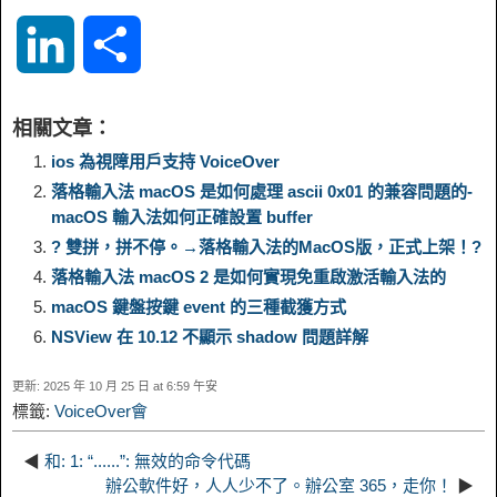
o
e
a
a
i
i
L
S
p
l
c
s
n
n
i
h
相關文章：
y
e
e
t
t
a
n
a
ios 為視障用戶支持 VoiceOver
落格輸入法 macOS 是如何處理 ascii 0x01 的兼容問題的-
L
g
b
o
e
W
macOS 輸入法如何正確設置 buffer
k
r
? 雙拼，拼不停。→落格輸入法的MacOS版，正式上架！?
i
r
o
d
r
e
e
e
落格輸入法 macOS 2 是如何實現免重啟激活輸入法的
macOS 鍵盤按鍵 event 的三種截獲方式
n
a
o
o
e
i
d
NSView 在 10.12 不顯示 shadow 問題詳解
k
m
k
n
s
b
更新: 2025 年 10 月 25 日 at 6:59 午安
I
標籤:
VoiceOver會
t
o
n
◀
和: 1: “......”: 無效的命令代碼
辦公軟件好，人人少不了。辦公室 365，走你！
▶