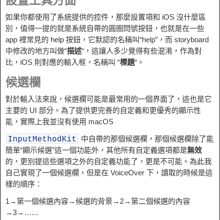
設置工具方面
如果你都使用了系統提供的控件，那麼設置項和 iOS 沒什麼區
別，值得一提的就是系統自帶的圓圈問號按鈕，也就是在一些
app 裡常見的 help 按鈕，它默認的名稱叫“help”，而 storyboard
中修改的地方叫做“
描述
“，這讓人多少覺得有些混淆，作為對
比，iOS 則對應的輸入框，名稱叫 “
標題
“。
候選欄
對於輸入法來說，候選欄可能是最常用的一個界面了，這也是它
主要的 UI 部分。為了提供更完善的自定義和更優秀的顯示性
能，實際上我並沒有使用 macOS
中自帶的那個候選欄，那個候選欄除了能
InputMethodKit
簡單“顯示候選”這一個功能外，其他所有自定義選項都是
無效
的，更別提這些選項之外的自定義功能了，更是不可能。為此我
自己實現了一個候選欄，但是在 VoiceOver 下，讀取的時候是這
樣的順序：
1→第一個候選內容→候選的背景→2→第二個候選的內容
→3→……