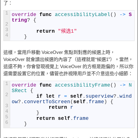
了：
1
override
func
accessibilityLabel
(
)
->
S
tring
?
{
2
3
return
"候选1"
4
}
這樣，當用戶移動 VoiceOver 焦點到對應的候選上時，
VoiceOver 就會讀出候選的內容了（這裡就是“候選1”）。當然，
這還不夠，你會發現視覺上 VoiceOver 的方框是跑偏的，所以你
還需要設置它的位置，儘管也許視障用戶並不介意這些小細節：
1
override
func
accessibilityFrame
(
)
->
N
SRect
{
2
if
let
r
=
self
.
superview
?
.
wind
ow
?
.
convertToScreen
(
self
.
frame
)
{
3
return
r
4
}
5
return
self
.
frame
6
}