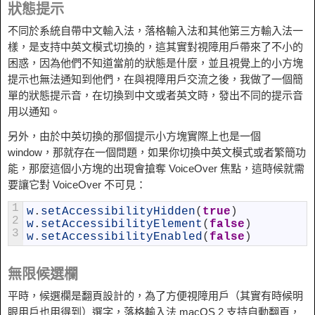
狀態提示
不同於系統自帶中文輸入法，落格輸入法和其他第三方輸入法一
樣，是支持中英文模式切換的，這其實對視障用戶帶來了不小的
困惑，因為他們不知道當前的狀態是什麼，並且視覺上的小方塊
提示也無法通知到他們，在與視障用戶交流之後，我做了一個簡
單的狀態提示音，在切換到中文或者英文時，發出不同的提示音
用以通知。
另外，由於中英切換的那個提示小方塊實際上也是一個
window，那就存在一個問題，如果你切換中英文模式或者繁簡功
能，那麼這個小方塊的出現會搶奪 VoiceOver 焦點，這時候就需
要讓它對 VoiceOver 不可見：
1
w
.
setAccessibilityHidden
(
true
)
2
w
.
setAccessibilityElement
(
false
)
3
w
.
setAccessibilityEnabled
(
false
)
無限候選欄
平時，候選欄是翻頁設計的，為了方便視障用戶（其實有時候明
眼用戶也用得到）選字，落格輸入法 macOS 2 支持自動翻頁，