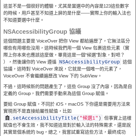
這並不是一個很好的體驗，尤其是當選中的內容是123這些數字
的時候，用戶甚至不知道上屏的是什麼——實際上你的輸入法也
不知道要選中什麼。
NSAccessibilityGroup 協議
這個問題主要是 VoiceOver 把你 View 都給遍歷了，它無法區分
哪些有用哪些沒用，這時候我們用一個 View 包裹這些元素（實
際上你本來也應該這麼做，畢竟這是一個“候選”對象，對吧？
），然後讓你的 View 遵循
這個
NSAccessibilityGroup
協議，這時對 VoiceOver 來說，它就是一個唯一的元素了，
VoiceOver 不會繼續遍歷改 View 下的 SubView。
不過，這時候新的問題產生了，這些 Group 沒了內容，因為是自
定義的 Group，我們需要手動來為這個 Group 賦值。
要給 Group 賦值，不同於 iOS，macOS 下你還是需要用方法來
實現而不是直接給屬性賦值，比如
但事實上這樣
自
.
setAccessibilityTitle
(
"候選1"
)
賦值也不會生效，我不知道這是對於輸入法的特殊需求，還是說
其實是個系統的 bug，總之，我嘗試重寫這些方法，最終成功