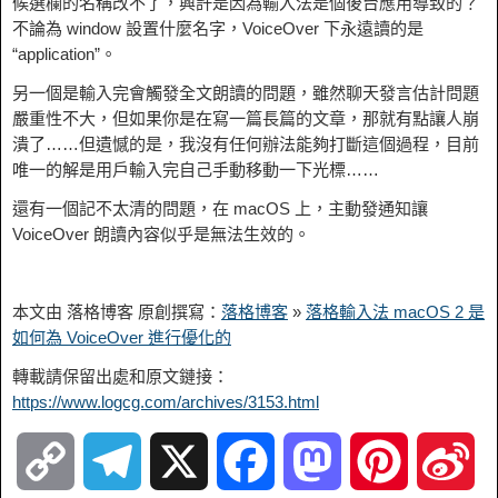
候選欄的名稱改不了，興許是因為輸入法是個後台應用導致的？
不論為 window 設置什麼名字，VoiceOver 下永遠讀的是
“application”。
另一個是輸入完會觸發全文朗讀的問題，雖然聊天發言估計問題
嚴重性不大，但如果你是在寫一篇長篇的文章，那就有點讓人崩
潰了……但遺憾的是，我沒有任何辦法能夠打斷這個過程，目前
唯一的解是用戶輸入完自己手動移動一下光標……
還有一個記不太清的問題，在 macOS 上，主動發通知讓
VoiceOver 朗讀內容似乎是無法生效的。
本文由 落格博客 原創撰寫：
落格博客
»
落格輸入法 macOS 2 是
如何為 VoiceOver 進行優化的
轉載請保留出處和原文鏈接：
https://www.logcg.com/archives/3153.html
C
T
X
F
M
P
S