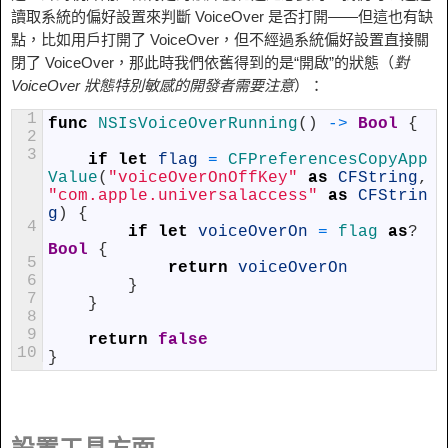
讀取系統的偏好設置來判斷 VoiceOver 是否打開——但這也有缺
點，比如用戶打開了 VoiceOver，但不經過系統偏好設置直接關
閉了 VoiceOver，那此時我們依舊得到的是“開啟”的狀態（
對
VoiceOver 狀態特別敏感的開發者需要注意
）：
1
func
NSIsVoiceOverRunning
(
)
->
Bool
{
2
3
if
let
flag
=
CFPreferencesCopyApp
Value
(
"voiceOverOnOffKey"
as
CFString
,
"com.apple.universalaccess"
as
CFStrin
g
)
{
4
if
let
voiceOverOn
=
flag
as
?
Bool
{
5
return
voiceOverOn
6
}
7
}
8
9
return
false
10
}