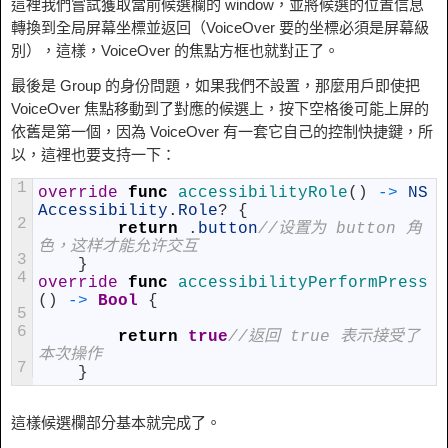
這裡我們嘗試獲取當前候選欄的 window，並將候選的位置信息
轉換到全局屏幕坐標並返回（VoiceOver 要的坐標必須是屏幕級
別），這樣，VoiceOver 的焦點方框也就對正了。
最後是 Group 的身份問題，如果我們不設置，那麼用戶即使把
VoiceOver 焦點移動到了對應的候選上，按下空格後可能上屏的
依舊是第一個，因為 VoiceOver 有一套它自己的控制快捷鍵，所
以，這裡也要支持一下：
1
override
func
accessibilityRole
(
)
->
NS
Accessibility
.
Role
?
{
2
return
.
button
//设置为 button 角
色，这样才能允许交互
3
}
4
override
func
accessibilityPerformPress
(
)
->
Bool
{
5
6
return
true
//返回 true 表示接受了
本次操作
7
}
這樣候選欄部分基本就完成了。