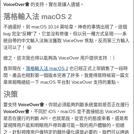
VoiceOver會
的支持，實在是讓人遺憾。
落格輸入法 macOS 2
不過還好，到 macOS 10.14 莫哈韋，神奇的事情出現了，這個
bug 完全“反轉”了，它並沒有修復，但以另一種方式呈現——系
統自帶的中文輸入法無法獲取 VoiceOver 焦點，反而第三方輸入
法可以了！ 😆
總之，這次我也得以能夠為 VoiceOver 用戶提供支持 ：）
直到現在，
落格輸入法 macOS 2
也已經正式上架銷售了一段時
間，產品也相對第一個版本完善了許多，我覺得是時候寫一篇文
章來粗略總結一下 macOS 平台對 VoiceOver 支持的重點。
決策
要支持
VoiceOver會
，你就必須能夠判斷系統當前是否正在運行
VoiceOver會
，不同於 iOS，macOS 並不直接給出 VoiceOver
是否在運行的判斷 API，也就是說，從官方的態度來看，還是希
望視障用戶能和明眼用戶得到盡可能一致的用戶體驗的。但總
之，針對視障用戶做特定的額外優化還是必要的，我們可以通過