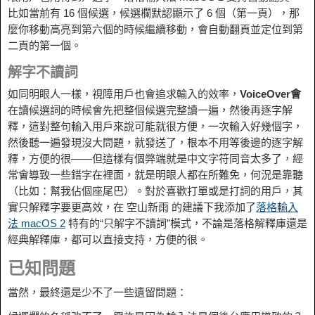
比如當前有 16 個候選，候選欄默認顯示了 6 個（第一頁），那
麼你移動高亮到第六個的時候繼續移動，會自動翻頁並定位到第
二頁的第一個。
解字不讀詞
如同明眼人一樣，視障用戶也會追求輸入的效率，
VoiceOver會
在讀候選詞的時候會先把整個候選完整讀一遍，然後再逐字解
釋，這對整句輸入用戶來說可能就很方便，一次輸入好幾個字，
然後聽一遍發現沒大問題，就發送了，根本不用等後邊的逐字解
釋，方便的很——但這樣有個弊端就是中文字符同音太多了，經
常會導致一些錯字在裡面，就是明眼人都在所難免，何況是靠聽
（比如：幫我佔個座尾巴）。對於喜歡打單或是打詞的用戶，其
實只解釋字要更高效，在 空山新雨 的建議下我添加了
落格輸入
法 macOS 2
特有的“只解字不讀詞”模式，不論是落格解釋庫還是
經典解釋庫，都可以直接支持，方便的很。
已知問題
當然，最終還是少不了一些遺留問題：