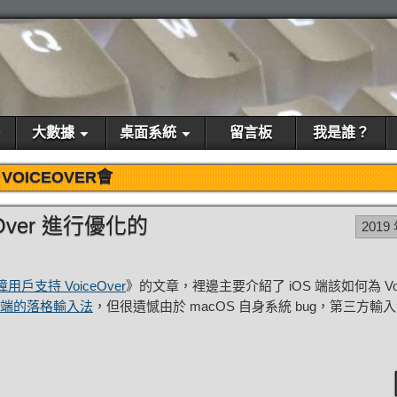
大數據
桌面系統
留言板
我是誰？
VOICEOVER會
Over 進行優化的
2019
障用戶支持 VoiceOver
》的文章，裡邊主要介紹了 iOS 端該如何為 Voic
S 端的落格輸入法
，但很遺憾由於 macOS 自身系統 bug，第三方輸