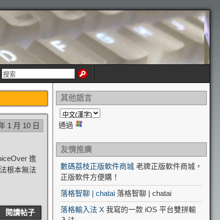
其他語言
通過
 年 1 月 10 日
友情推廣
eOver 進
數碼荔枝正版軟件商城
老牌正版軟件商城，
入法根本無法
正版軟件方便購！
落格智聊 | chatai
落格智聊 | chatai
落格輸入法 X
我寫的一款 iOS 平台雙拼輸
閱讀帖子