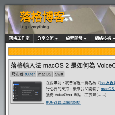
落格博客
Log everything.
落格工作室
分享交流
編程開發
網絡技術
落格輸入法 macOS 2 是如何為 Voice
發布者
R0uter
macOS
Swift
在兩年前，我曾寫過一篇名為《
ios 為視
行必要的支持，後來我又開發了
macO
獲得 VoiceOver 焦點（主要是[……]
點擊跳轉以繼續閱讀