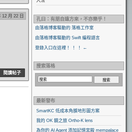
入法
年 12 月 22 日
孔曰：有朋自遠方來，不亦樂乎！
由落格博客驅動的 落格工作室
由落格博客驅動的 Swift 編程語言
登錄入口在這裡！ ！ ！ ←
搜索落格
閱讀帖子
最新發布
SmartKC 低成本角膜地形圖方案
我的 OK 鏡之旅 Ortho-K lens
為你的 AI Agent 添加記憶宮殿 mempalace