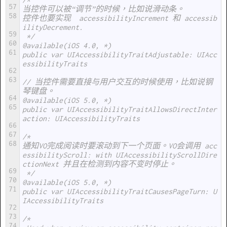
/*
57
当控件可以被“调节”的时候，比如说滑动条。
58
控件也要实现  accessibilityIncrement 和 accessib
ilityDecrement.
59
 */
60
@available(iOS 4.0, *)
61
public var UIAccessibilityTraitAdjustable: UIAcc
essibilityTraits
62
63
// 当控件需要直接与用户交互的时候使用，比如说钢
琴键盘。
64
@available(iOS 5.0, *)
65
public var UIAccessibilityTraitAllowsDirectInter
action: UIAccessibilityTraits
66
67
/*
68
通知VO完成阅读时要滚动到下一个页面。VO会调用 acc
essibilityScroll: with UIAccessibilityScrollDire
ctionNext 并且在检测到内容不变时停止。
69
 */
70
@available(iOS 5.0, *)
71
public var UIAccessibilityTraitCausesPageTurn: U
IAccessibilityTraits
72
73
/*
74