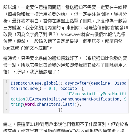
所以說，一定要注意這個問題，發送通知不需要一定要在主線程
（如果你和我一樣常用並發的話），但一定要注意間隔，經過分
析，最終我才明白，當你在鍵盤上點擊了刪除，那麼作為一款第
三方鍵盤，我必須調用內置的api來刪除，可是這個刪除會觸發UI
改變（因為文字變了對吧？）VoiceOver就會去傻傻地報告光標
位置，顯然，一般輸入錯了肯定是最後一個字居多，那麼自然
bug就成了讀“文本底部”。
這時候，只需要比系統的通知慢就好了，（系統通知比你發的要
慢一點，所以它老是覆蓋我的通知即使我把它放在了刪除調用之
後），所以，我這樣處理了：
1
DispatchQueue
.
global
(
)
.
asyncAfter
(
deadline
:
Dispa
tchTime
.
now
(
)
+
0.1
,
execute
:
{
2
UIAccessibilityPostNotifi
cation
(
UIAccessibilityAnnouncementNotification
,
S
tring
(
word
.
characters
.
last
!
)
)
;
3
}
)
總之，慢這麼0.1秒對用戶來說他們發現不了什麼區別，但對於系
統來說，那就是有了足夠的時間讓VO在收到系統的通知後，還