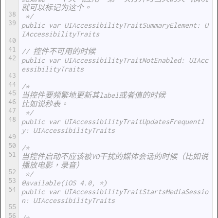
就可以标记为这个。
38
 */
39
public var UIAccessibilityTraitSummaryElement: U
IAccessibilityTraits
40
41
// 控件不可用的时候
42
public var UIAccessibilityTraitNotEnabled: UIAcc
essibilityTraits
43
44
/*
45
当控件要频繁地更新其label或者值的时候
46
比如说秒表。
47
 */
48
public var UIAccessibilityTraitUpdatesFrequentl
y: UIAccessibilityTraits
49
50
/*
51
当控件启动不应该被VO干扰的媒体会话的时候（比如说
播放电影，录音）
52
 */
53
@available(iOS 4.0, *)
54
public var UIAccessibilityTraitStartsMediaSessio
n: UIAccessibilityTraits
55
56