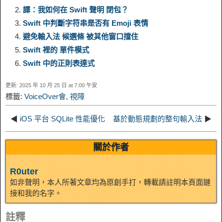
譯：我如何在 Swift 聲明 閉包？
L
g
b
o
e
W
k
r
Swift 中判斷字符串是否有 Emoji 表情
避免輸入法 候選條 被其他窗口擋住
i
r
o
d
r
e
e
e
Swift 裡的 單件模式
n
a
o
o
e
i
Swift 中的正則表達式
d
更新: 2025 年 10 月 25 日 at 7:00 午安
k
m
k
n
s
b
標籤:
VoiceOver會
,
視障
I
t
o
◀
iOS 平台 SQLite 性能優化
基於動態規劃的整句輸入法
▶
n
關於作者
R0uter
如非聲明，本人所著文章均為原創手打，轉載請註明本頁面鏈
接和我的名字。
註釋