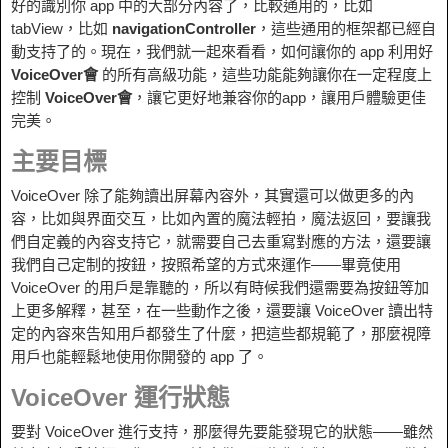
好的識別你 app 中的大部分內容了，比較通用的，比如
tabView，比如
navigationController
，這些通用的框架都已經自
動支持了的。現在，我們就一起來看看，如何讓你的 app 利用好
VoiceOver會
的所有高級功能，這些功能能夠讓你在一定程度上
控制
VoiceOver會
，讓它更好地兼容你的app，讓用戶體驗更佳
完美。
主要目標
VoiceOver 除了能夠讀出屏幕內容外，其實還可以做更多的內
容，比如與界面交互，比如內置的魔法輕拍，魔法返回，要讓我
們自定義的內容支持它，就需要自己去重寫對應的方法，還要讓
我們自己定制的按鈕，按照希望的方式來運作——畢竟使用
VoiceOver 的用戶是靠聽的，所以有時候我們還需要為按鈕等加
上更多解釋，甚至，在一些動作之後，還要讓 VoiceOver 讀出特
定的內容來告知用戶都發生了什麼，把這些都規範了，那麼視障
用戶也能輕鬆地使用你開發的 app 了。
VoiceOver 運行狀態
要對 VoiceOver 進行支持，那麼得先要能發現它的狀態——雖然