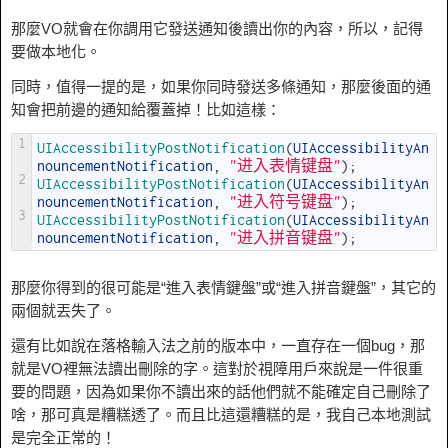
那麼VO就會在你調用它發送通知後讀出你的內容，所以，記得
要做本地化。
同時，值得一提的是，如果你同時發送多條通知，那麼後面的通
知會把前邊的通知給覆蓋掉！比如這樣：
1
UIAccessibilityPostNotification
(
UIAccessibilityAn
nouncementNotification
,
"进入表情键盘"
)
;
2
UIAccessibilityPostNotification
(
UIAccessibilityAn
nouncementNotification
,
"进入符号键盘"
)
;
3
UIAccessibilityPostNotification
(
UIAccessibilityAn
nouncementNotification
,
"进入拼音键盘"
)
;
那麼你得到的很可能是“進入表情鍵盤”或“進入拼音鍵盤”，其它的
兩個就丟失了。
還有比如說在落格輸入法之前的版本中，一直存在一個bug，那
就是VO裡無法讀出刪除的字。這對於視障用戶來說是一件很重
要的問題，因為如果你不讀出來的話他們就不能確定自己刪除了
啥，那可真是糟糕透了。而且比這還糟糕的是，我自己本地測試
是完全正常的！