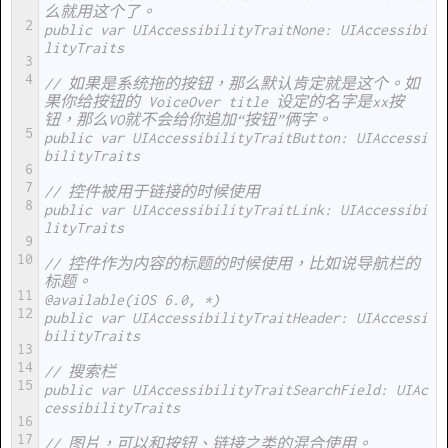
么就用这个了。
2
public var UIAccessibilityTraitNone: UIAccessibi
lityTraits
3
4
// 如果是系统拖的按钮，那么默认肯定就是这个。如
果你给按钮的 VoiceOver title 设定的名字是xx按
钮，那么VO就不会给你追加“按钮”俩字。
5
public var UIAccessibilityTraitButton: UIAccessi
bilityTraits
6
7
// 控件被用于链接的时候使用
8
public var UIAccessibilityTraitLink: UIAccessibi
lityTraits
9
10
// 控件作为内容的标题的时候使用，比如说导航栏的
标题。
11
@available(iOS 6.0, *)
12
public var UIAccessibilityTraitHeader: UIAccessi
bilityTraits
13
14
// 搜索栏
15
public var UIAccessibilityTraitSearchField: UIAc
cessibilityTraits
16
17
// 图片，可以和按钮、链接之类的混合使用。