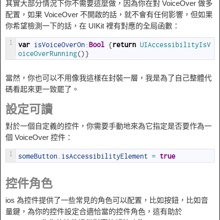
其實大部分情況下你不需要這麼做，因為你在對 VoiceOver 做多
配置，如果 VoiceOver 不開啟的話，就不會有任何影響，但如果
你希望檢測一下的話，在 UIKit 裡有對應的全局函數：
1
var
isVoiceOverOn
:
Bool
{
return
UIAccessibilityIsV
oiceOverRunning
(
)
}
當然，你也可以不用像我這樣在封裝一層，我是為了自己整體代
碼看起來更一致罷了。
設定可讀
對於一個自定義的控件，你需要手動地來為它指定是否要作為一
個 VoiceOver 控件：
1
someButton
.
isAccessibilityElement
=
true
控件角色
ios 為控件提供了一些常見的角色可以配置，比如按鈕，比如音
量鍵，為你的控件設定合適恰當的控件角色，這有助於