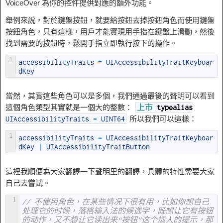
VoiceOver 為你的控件提供對應的額外功能。
舉例來說，對於鍵盤按鈕，就要給按鈕去掉按鈕角色而使用鍵盤
按鈕角色，只有這樣，用戶才能實現用手指在鍵盤上滑動，然後
找到需要的按鈕時，鬆開手指立即執行按下的操作。
1
accessibilityTraits
=
UIAccessibilityTraitKeyboar
dKey
當然，其實這些角色可以是多個，我們通過最後的聲明可以看到
這個角色類型其實就是一個大的整數：
上市
typealias
所以我們可以這樣：
UIAccessibilityTraits
=
UINT64
1
accessibilityTraits
=
UIAccessibilityTraitKeyboar
dKey
|
UIAccessibilityTraitButton
這裡我順便為大家翻譯一下聲明里的翻譯，具體的特性需要大家
自己去嘗試。
1
// 不使用角色，在某些情况下很有用，比如你想自己
处理它的时候，落格输入法的候选字，既想让它有按钮
的动作，又不想让它读出来“按钮”这个烦人的提示，那