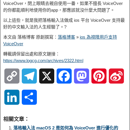
VoiceOver，閉上眼睛去親自使用一番，如果不擅長 VoiceOver
的你都能順利地使用你的app，那應該就沒什麼大問題了。
以上這些，就是我把落格輸入法做成 ios 平台 VoiceOver 支持最
好的中文輸入法的人生經驗了。?
本文由 落格博客 原創撰寫：
落格博客
»
ios 為視障用戶支持
VoiceOver
轉載請保留出處和原文鏈接：
https://www.logcg.com/archives/2322.html
C
T
X
F
M
P
S
o
e
a
a
i
i
L
S
p
l
c
s
n
n
i
h
相關文章：
y
e
e
t
t
a
n
a
落格輸入法 macOS 2 是如何為 VoiceOver 進行優化的