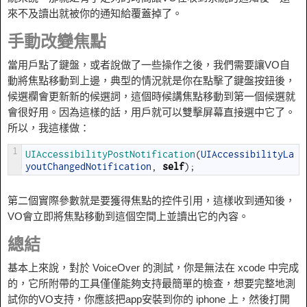
來不及讀出就被你的通知給覆蓋掉了。
手動改變焦點
當用戶點了鍵盤，或者說做了一些操作之後，我們需要讓VO自
動將焦點移動到上邊，典型的情況就是你在點擊了鍵盤按鈕後，
候選欄會更新新的候選詞，這個時候講焦點移動到第一個候選就
會很好用。因為這樣的話，用戶就可以雙擊屏幕直接選中它了。
所以，我這樣做：
1
UIAccessibilityPostNotification
(
UIAccessibilityLa
youtChangedNotification
,
self
)
;
第二個實際參數就是要獲得焦點的控件引用，這樣收到通知後，
VO會立即將焦點移動到這個空間上並讀出它的內容。
總結
基本上來說，對於 VoiceOver 的測試，你是無法在 xcode 中完成
的，它所附帶的工具僅僅能夠支持最簡單的檢查，想要完整地測
試你的VO支持，你應該把app安裝到你的 iphone 上，然後打開