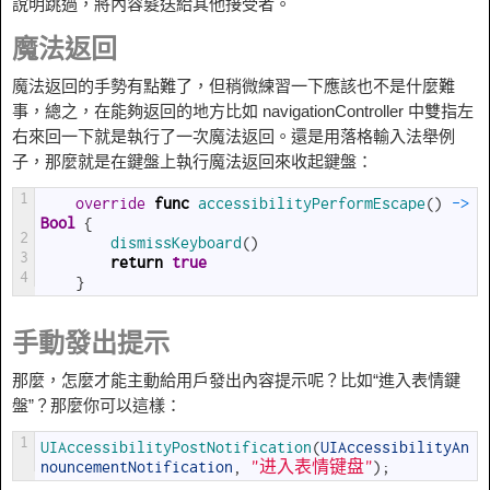
說明跳過，將內容髮送給其他接受者。
魔法返回
魔法返回的手勢有點難了，但稍微練習一下應該也不是什麼難
事，總之，在能夠返回的地方比如 navigationController 中雙指左
右來回一下就是執行了一次魔法返回。還是用落格輸入法舉例
子，那麼就是在鍵盤上執行魔法返回來收起鍵盤：
1
override
func
accessibilityPerformEscape
(
)
->
Bool
{
2
dismissKeyboard
(
)
3
return
true
4
}
手動發出提示
那麼，怎麼才能主動給用戶發出內容提示呢？比如“進入表情鍵
盤”？那麼你可以這樣：
1
UIAccessibilityPostNotification
(
UIAccessibilityAn
nouncementNotification
,
"进入表情键盘"
)
;