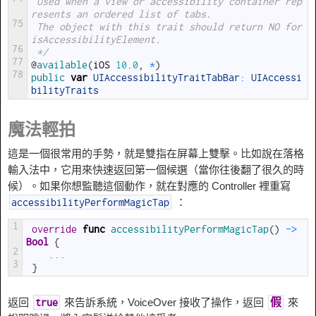
 Used when a view or accessibility container rep
resents an ordered list of tabs.
75
 The object with this trait should return NO for 
isAccessibilityElement.
76
 */
77
@
available
(
iOS
10
.
0
,
*
)
78
public 
var
UIAccessibilityTraitTabBar
:
UIAccessi
bilityTraits
魔法輕拍
這是一個很常用的手勢，就是雙指在屏幕上雙擊。比如說在落格
輸入法中，它用來快速返回第一個候選（當你往後翻了很久的時
候）。如果你想監聽這個動作，就在對應的 Controller 裡重寫
：
accessibilityPerformMagicTap
1
override
func
accessibilityPerformMagicTap
(
)
->
Bool
{
2
...
3
}
返回
來告訴系統，VoiceOver 接收了操作，返回
來
true
假