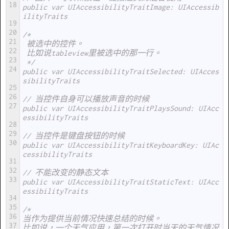
18
public var UIAccessibilityTraitImage: UIAccessib
ilityTraits
19
20
/*
21
 被选中的控件。
22
 比如说tableview里被选中的那一行。
23
 */
24
public var UIAccessibilityTraitSelected: UIAcces
sibilityTraits
25
26
// 当控件自身可以播放声音的时候
27
public var UIAccessibilityTraitPlaysSound: UIAcc
essibilityTraits
28
29
// 当控件是键盘按钮的时候
30
public var UIAccessibilityTraitKeyboardKey: UIAc
cessibilityTraits
31
32
// 不能改变的静态文本
33
public var UIAccessibilityTraitStaticText: UIAcc
essibilityTraits
34
35
/*
36
当作为提供当前情况快速总结的时候。
37
比如说，一个天气应用，第一次打开时当天的天气情况