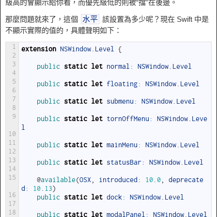
級高的會顯示給你看，而優先級低的則被“擋”在後邊。
那麼問題就來了，這個
該設置為多少呢？現在 Swift 中是
水平
不顯示實際的值的，具體聲明如下：
1
extension
NSWindow
.
Level
{
2
3
public 
static
let
normal
:
NSWindow
.
Level
4
5
public 
static
let
floating
:
NSWindow
.
Level
6
7
public 
static
let
submenu
:
NSWindow
.
Level
8
9
public 
static
let
tornOffMenu
:
NSWindow
.
Leve
l
10
11
public 
static
let
mainMenu
:
NSWindow
.
Level
12
13
public 
static
let
statusBar
:
NSWindow
.
Level
14
15
@
available
(
OSX
,
introduced
:
10
.
0
,
deprecate
d
:
10
.
13
)
16
public 
static
let
dock
:
NSWindow
.
Level
17
18
public 
static
let
modalPanel
:
NSWindow
.
Level