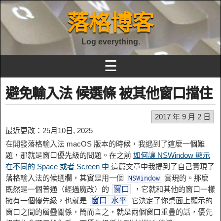
落格博客
Log everything.
☰
避免輸入法 候選條 被其他窗口擋住
2017 年 9 月 2 日
最近更改：25月10日, 2025
在開發落格輸入法 macOS 版本的時候，我遇到了這麼一個難
題，那就是窗口優先級的問題。在之前
如何讓 NSWindow 顯示
在不同的 Space 或者 Screen 中
這篇文章中我提到了自己實現了
落格輸入法的候選欄，其實是用一個
實現的。那麼
NSWindow
既然是一個普通（經過魔改）的
，它就和其他的窗口一樣
窗口
擁有一個優先級，也就是
它決定了你桌面上顯示的
窗口
.
水平
窗口之間的層疊關係，簡而言之，就是兩個窗口重疊的話，優先