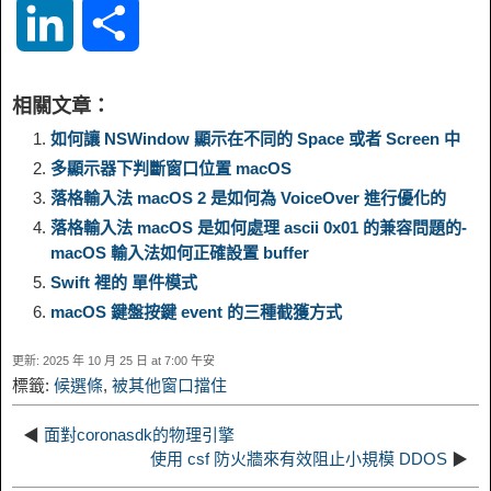
L
S
p
l
c
s
n
n
i
h
相關文章：
y
e
e
t
t
a
n
a
如何讓 NSWindow 顯示在不同的 Space 或者 Screen 中
多顯示器下判斷窗口位置 macOS
L
g
b
o
e
W
k
r
落格輸入法 macOS 2 是如何為 VoiceOver 進行優化的
落格輸入法 macOS 是如何處理 ascii 0x01 的兼容問題的-
i
r
o
d
r
e
e
e
macOS 輸入法如何正確設置 buffer
Swift 裡的 單件模式
n
a
o
o
e
i
d
macOS 鍵盤按鍵 event 的三種截獲方式
k
m
k
n
s
b
更新: 2025 年 10 月 25 日 at 7:00 午安
I
標籤:
候選條
,
被其他窗口擋住
t
o
n
◀
面對coronasdk的物理引擎
使用 csf 防火牆來有效阻止小規模 DDOS
▶