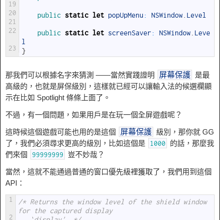
19
20
public 
static
let
popUpMenu
:
NSWindow
.
Level
21
22
public 
static
let
screenSaver
:
NSWindow
.
Leve
l
23
}
那我們可以根據名字來猜測 ——當然實踐證明
是最
屏幕保護
高級的，也就是屏保級別，這樣就已經可以讓輸入法的候選欄顯
示在比如 Spotlight 條條上面了。
不過，有一個問題，如果用戶是在玩一個全屏遊戲呢？
這時候這個遊戲可能也用的是這個
級別，那你就 GG
屏幕保護
了，我們必須尋求更高的級別，比如這個是
的話，那麼我
1000
們來個
豈不妙哉？
99999999
當然，這就不能通過普通的窗口優先級裡獲取了，我們用到這個
API：
1
/* Returns the window level of the shield window 
for the captured display
2
   `display'. */