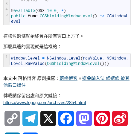
3
4
@
available
(
OSX
10
.
0
,
*
)
5
public 
func
CGShieldingWindowLevel
(
)
->
CGWindowL
evel
這樣候選條就始終會在所有窗口上方了。
那麼具體的實現就是這樣的：
1
window
.
level
=
NSWindow
.
Level
(
rawValue
:
NSWindow
.
Level
.
RawValue
(
CGShieldingWindowLevel
(
)
)
)
本文由 落格博客 原創撰寫：
落格博客
»
避免輸入法 候選條 被其
他窗口擋住
轉載請保留出處和原文鏈接：
https://www.logcg.com/archives/2854.html
C
T
X
F
M
P
S
o
e
a
a
i
i