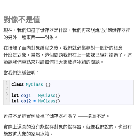
對像不是值
現在，我們知道了儲存器是什麼，我們再來說說“放”到儲存器裡
的另外一種東西——對象。
在接觸了面向對象編程之後，我們就必鬚麵對一個新的概念——
什麼是對象，當然，這個問題我們在上一節課已經討論過了，這
節課我們重點來討論如何把大象放進冰箱的問題。
當我們這樣聲明：
1
class
MyClass
{
}
2
3
let
obj1
=
MyClass
(
)
4
let
obj2
=
MyClass
(
)
難道不是把實例放進了儲存器裡嗎？ ——還真不是。
實際上還真的沒有能儲存對象的儲存器，就像我們說的，也沒有
能放進大象的家用冰箱。