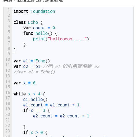
1
import
Foundation
2
3
class
Echo
{
4
var
count
=
0
5
func
hello
(
)
{
6
print
(
"hellooooo....."
)
7
}
8
}
9
10
var
e1
=
Echo
(
)
11
var
e2
=
e1
//把 e1 的引用赋值给 e2
12
//var e2 = Echo()
13
14
var
x
=
0
15
16
while
x
<
4
{
17
e1
.
hello
(
)
18
e1
.
count
=
e1
.
count
+
1
19
if
x
==
3
{
20
e2
.
count
=
e2
.
count
+
1
21
22
}
23
if
x
>
0
{
24