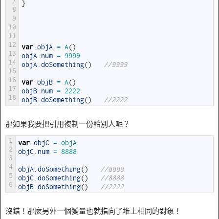
7
}
8
9
10
11
12
var
objA
=
A
(
)
13
objA
.
num
=
9999
14
objA
.
doSomething
(
)
//9999
15
16
var
objB
=
A
(
)
17
objB
.
num
=
2222
18
objB
.
doSomething
(
)
//2222
那如果我要把引用複制一份給別人呢？
1
var
objC
=
objA
2
objC
.
num
=
8888
3
4
objA
.
doSomething
(
)
//8888
5
objC
.
doSomething
(
)
//8888
6
objB
.
doSomething
(
)
//2222
沒錯！那麼另外一個變量也就指向了堆上相同的對象！