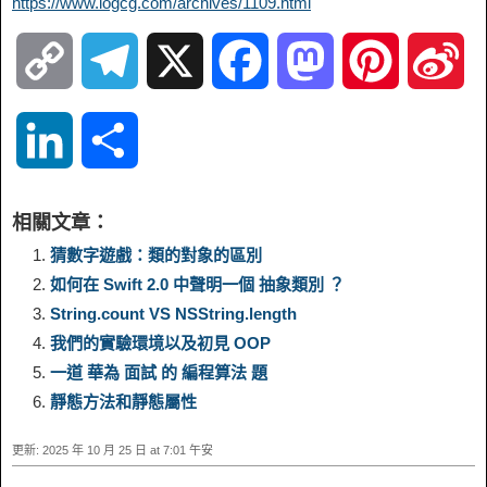
https://www.logcg.com/archives/1109.html
C
T
X
F
M
P
S
o
e
a
a
i
i
L
S
p
l
c
s
n
n
i
h
相關文章：
y
e
e
t
t
a
n
a
猜數字遊戲：類的對象的區別
如何在 Swift 2.0 中聲明一個 抽象類別 ？
L
g
b
o
e
W
k
r
String.count VS NSString.length
我們的實驗環境以及初見 OOP
i
r
o
d
r
e
e
e
一道 華為 面試 的 編程算法 題
n
a
o
o
e
i
靜態方法和靜態屬性
d
更新: 2025 年 10 月 25 日 at 7:01 午安
k
m
k
n
s
b
I