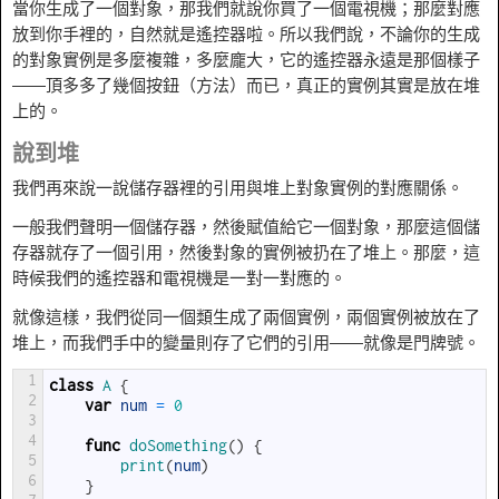
當你生成了一個對象，那我們就說你買了一個電視機；那麼對應
放到你手裡的，自然就是遙控器啦。所以我們說，不論你的生成
的對象實例是多麼複雜，多麼龐大，它的遙控器永遠是那個樣子
——頂多多了幾個按鈕（方法）而已，真正的實例其實是放在堆
上的。
說到堆
我們再來說一說儲存器裡的引用與堆上對象實例的對應關係。
一般我們聲明一個儲存器，然後賦值給它一個對象，那麼這個儲
存器就存了一個引用，然後對象的實例被扔在了堆上。那麼，這
時候我們的遙控器和電視機是一對一對應的。
就像這樣，我們從同一個類生成了兩個實例，兩個實例被放在了
堆上，而我們手中的變量則存了它們的引用——就像是門牌號。
1
class
A
{
2
var
num
=
0
3
4
func
doSomething
(
)
{
5
print
(
num
)
6
}