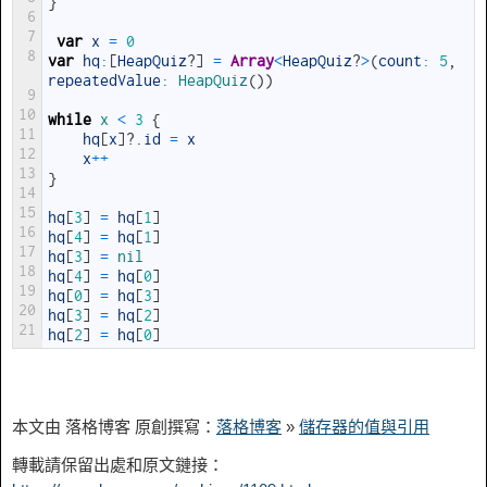
}
6
7
var
x
=
0
8
var
hq
:
[
HeapQuiz
?
]
=
Array
<
HeapQuiz
?
>
(
count
:
5
,
repeatedValue
:
HeapQuiz
(
)
)
9
10
while
x
<
3
{
11
hq
[
x
]
?
.
id
=
x
12
x
++
13
}
14
15
hq
[
3
]
=
hq
[
1
]
16
hq
[
4
]
=
hq
[
1
]
17
hq
[
3
]
=
nil
18
hq
[
4
]
=
hq
[
0
]
19
hq
[
0
]
=
hq
[
3
]
20
hq
[
3
]
=
hq
[
2
]
21
hq
[
2
]
=
hq
[
0
]
本文由 落格博客 原創撰寫：
落格博客
»
儲存器的值與引用
轉載請保留出處和原文鏈接：