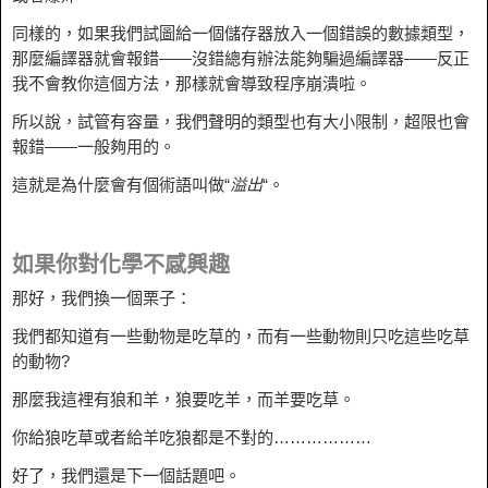
同樣的，如果我們試圖給一個儲存器放入一個錯誤的數據類型，
那麼編譯器就會報錯——沒錯總有辦法能夠騙過編譯器——反正
我不會教你這個方法，那樣就會導致程序崩潰啦。
所以說，試管有容量，我們聲明的類型也有大小限制，超限也會
報錯——一般夠用的。
這就是為什麼會有個術語叫做“
溢出
“。
如果你對化學不感興趣
那好，我們換一個栗子：
我們都知道有一些動物是吃草的，而有一些動物則只吃這些吃草
的動物?
那麼我這裡有狼和羊，狼要吃羊，而羊要吃草。
你給狼吃草或者給羊吃狼都是不對的………………
好了，我們還是下一個話題吧。