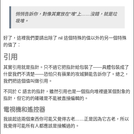
悄悄告訴你，對像其實放在“堆”上……沒錯，就是垃
圾堆。
好了，這裡我們要請出除了 nil 這個特殊的值以外的另一個特殊
的值了：
引用
其實引用就是指針。只不過它把指針給包裝了——具體包裝成了
什麼我們不清楚——恐怕只有蘋果的攻城獅能告訴你了。總之，
我們把這個值叫做引用。
不同於 C 語言的指針，雖然引用也是一個指向堆裡邊某個對象的
指針，但它的的確確是不能被直接編輯的。
電視機和遙控器
我談起這兩個東西你可能又覺得古老……正是因為它古老，所以
我覺得可能所有人都應該是接觸過的。