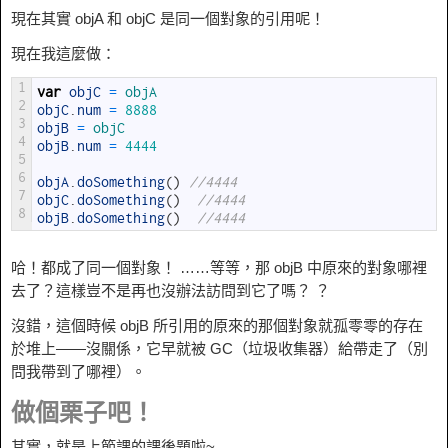
現在其實 objA 和 objC 是同一個對象的引用呢！
現在我這麼做：
1
var
objC
=
objA
2
objC
.
num
=
8888
3
objB
=
objC
4
objB
.
num
=
4444
5
6
objA
.
doSomething
(
)
//4444
7
objC
.
doSomething
(
)
//4444
8
objB
.
doSomething
(
)
//4444
哈！都成了同一個對象！ ……等等，那 objB 中原來的對象哪裡
去了？這樣豈不是再也沒辦法訪問到它了嗎？ ？
沒錯，這個時候 objB 所引用的原來的那個對象就孤零零的存在
於堆上——沒關係，它早就被 GC（垃圾收集器）給帶走了（別
問我帶到了哪裡）。
做個栗子吧！
其實，就是上節課的課後題啦~