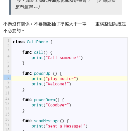
“哼，我要全部的設備都能開機帶聲音！ ”（老闆你這
是鬥氣啊~~）
不過沒有關係，不要擼起袖子準備大干一場——重構整個系統是
不必要的。
1
class
CellPhone
{
2
3
func
call
(
)
{
4
print
(
"Call someone!"
)
5
}
6
7
func
powerUp
(
)
{
8
print
(
"play music~"
)
9
print
(
"Welcome!"
)
10
}
11
12
func
powerDown
(
)
{
13
print
(
"Goodbye~"
)
14
}
15
16
func
sendMessage
(
)
{
17
print
(
"sent a Message!"
)
18