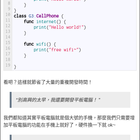
8
}
9
}
10
class
G3
:
CellPhone
{
11
func
internet
(
)
{
12
print
(
"Hello world!"
)
13
}
14
15
func
wifi
(
)
{
16
print
(
"free wifi~"
)
17
}
18
19
}
看吧？這樣就節省了大量的重複開發時間！
“別高興的太早，我還要開發平板電腦！ ”
我們都知道其實平板電腦就是個大號的手機，那麼我們只需要增
加平板電腦的功能在手機上就好了，硬件換一下就 ok~