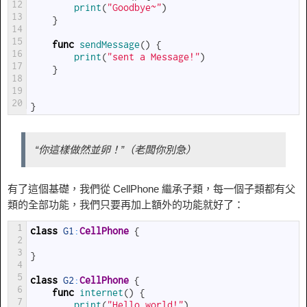
12
print
(
"Goodbye~"
)
13
}
14
15
func
sendMessage
(
)
{
16
print
(
"sent a Message!"
)
17
}
18
19
20
}
“你這樣做然並卵！”（老闆你別急）
有了這個基礎，我們從 CellPhone 繼承子類，每一個子類都有父
類的全部功能，我們只要再加上額外的功能就好了：
1
class
G1
:
CellPhone
{
2
3
}
4
5
class
G2
:
CellPhone
{
6
func
internet
(
)
{
7
print
(
"Hello world!"
)