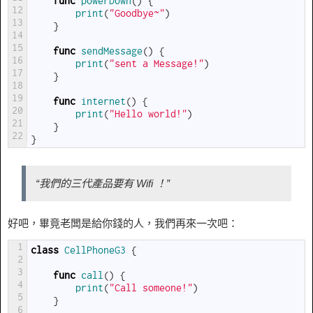
func
powerDown
(
)
{
12
print
(
"Goodbye~"
)
13
}
14
15
func
sendMessage
(
)
{
16
print
(
"sent a Message!"
)
17
}
18
19
func
internet
(
)
{
20
print
(
"Hello world!"
)
21
}
22
}
“我們的三代產品要有 Wifi ！”
好吧，畢竟老闆是給你錢的人，我們再來一次吧：
1
class
CellPhoneG3
{
2
3
func
call
(
)
{
4
print
(
"Call someone!"
)
5
}
6