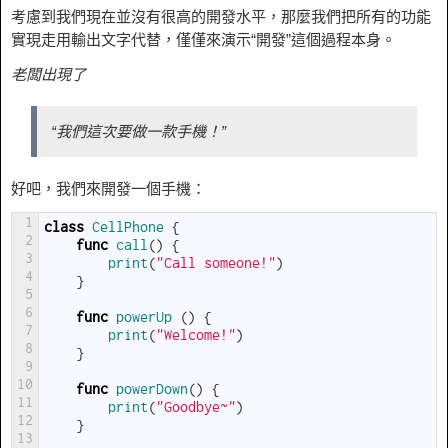
考慮到我們現在並沒有很高的開發水平，那麼我們把所有的功能
實現走用輸出文字代替，僅僅來演示“開發”這個過程本身。
老闆出現了
“我們這次要做一款手機！”
好吧，我們來開發一個手機：
1
class
CellPhone
{
2
func
call
(
)
{
3
print
(
"Call someone!"
)
4
}
5
6
func
powerUp
(
)
{
7
print
(
"Welcome!"
)
8
}
9
10
func
powerDown
(
)
{
11
print
(
"Goodbye~"
)
12
}
13