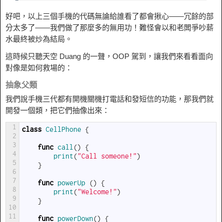
好吧，以上三個手機的代碼無論給誰看了都會揪心——冗餘的部
分太多了——我們做了那麼多的無用功！難怪會以和老闆爭吵薪
水最終被炒為結局。
這時候只聽天空 Duang 的一聲，OOP 駕到，讓我們來看看面向
對像是如何救場的：
抽象父類
我們說手機三代都有開機關機打電話和發短信的功能，那我們就
開發一個類，把它們抽像出來：
1
class
CellPhone
{
2
3
func
call
(
)
{
4
print
(
"Call someone!"
)
5
}
6
7
func
powerUp
(
)
{
8
print
(
"Welcome!"
)
9
}
10
11
func
powerDown
(
)
{