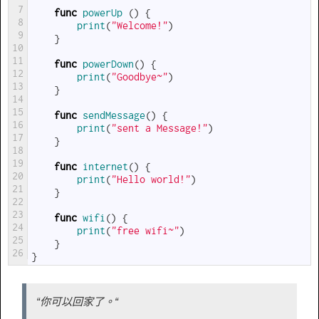
7
func
powerUp
(
)
{
8
print
(
"Welcome!"
)
9
}
10
11
func
powerDown
(
)
{
12
print
(
"Goodbye~"
)
13
}
14
15
func
sendMessage
(
)
{
16
print
(
"sent a Message!"
)
17
}
18
19
func
internet
(
)
{
20
print
(
"Hello world!"
)
21
}
22
23
func
wifi
(
)
{
24
print
(
"free wifi~"
)
25
}
26
}
“你可以回家了。“