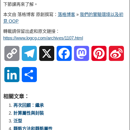
下節課再來了解。
本文由 落格博客 原創撰寫：
落格博客
»
我們的實驗環境以及初
見 OOP
轉載請保留出處和原文鏈接：
https://www.logcg.com/archives/1107.html
C
T
X
F
M
P
S
o
e
a
a
i
i
L
S
p
l
c
s
n
n
i
h
相關文章：
y
e
e
t
t
a
n
a
再次回顧：繼承
計算屬性與封裝
L
g
b
o
e
W
k
r
泛型
靜態方法和靜態屬性
i
r
o
d
r
e