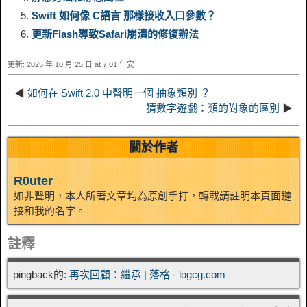
e
e
Swift 如何像 C語言 那樣接收入口參數？
n
a
o
o
e
i
更新Flash導致Safari崩潰的修復辦法
d
更新: 2025 年 10 月 25 日 at 7:01 午安
k
m
k
n
s
b
I
◀
如何在 Swift 2.0 中聲明一個 抽象類別 ？
t
o
猜數字遊戲：類的對象的區別
▶
n
關於作者
R0uter
如非聲明，本人所著文章均為原創手打，轉載請註明本頁面鏈
接和我的名字。
註釋
pingback的:
再次回顧：繼承 | 落格 - logcg.com