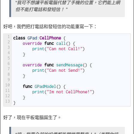
“我可不想讓平板電腦代替了手機的位置，它們能上網
但不能打電話和發短信！ ”
好吧，我們把打電話和發短信的功能重寫一下：
1
class
GPad
:
CellPhone
{
2
override
func
call
(
)
{
3
print
(
"Can not Call!"
)
4
}
5
6
override
func
sendMessage
(
)
{
7
print
(
"Can not Send!"
)
8
}
9
10
func
GPadModel
(
)
{
11
print
(
"Im not CellPhone!"
)
12
}
13
}
好了，現在平板電腦誕生了。