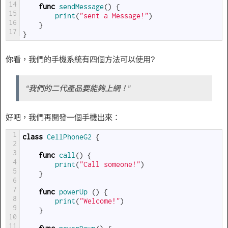
14
func
sendMessage
(
)
{
15
print
(
"sent a Message!"
)
16
}
17
}
你看，我們的手機系統有四個方法可以使用?
“我們的二代產品要能夠上網！”
好吧，我們再開發一個手機出來：
1
class
CellPhoneG2
{
2
3
func
call
(
)
{
4
print
(
"Call someone!"
)
5
}
6
7
func
powerUp
(
)
{
8
print
(
"Welcome!"
)
9
}
10
11